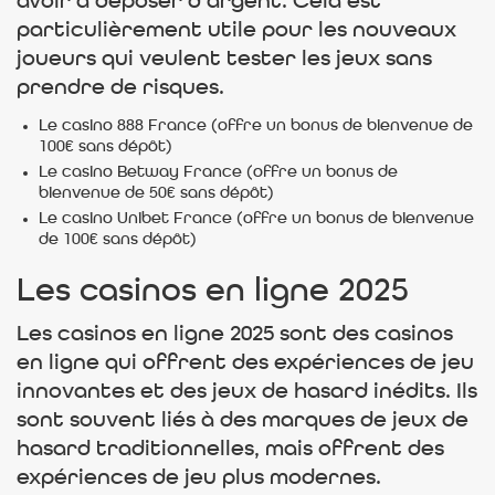
avoir à déposer d’argent. Cela est
particulièrement utile pour les nouveaux
joueurs qui veulent tester les jeux sans
prendre de risques.
Le casino 888 France (offre un bonus de bienvenue de
100€ sans dépôt)
Le casino Betway France (offre un bonus de
bienvenue de 50€ sans dépôt)
Le casino Unibet France (offre un bonus de bienvenue
de 100€ sans dépôt)
Les casinos en ligne 2025
Les casinos en ligne 2025 sont des casinos
en ligne qui offrent des expériences de jeu
innovantes et des jeux de hasard inédits. Ils
sont souvent liés à des marques de jeux de
hasard traditionnelles, mais offrent des
expériences de jeu plus modernes.