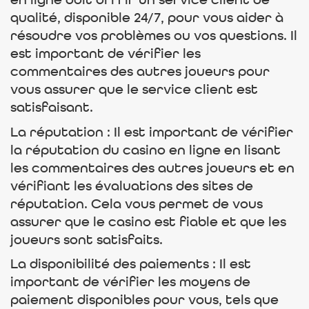
en ligne doit offrir un service client de
qualité, disponible 24/7, pour vous aider à
résoudre vos problèmes ou vos questions. Il
est important de vérifier les
commentaires des autres joueurs pour
vous assurer que le service client est
satisfaisant.
La réputation : Il est important de vérifier
la réputation du casino en ligne en lisant
les commentaires des autres joueurs et en
vérifiant les évaluations des sites de
réputation. Cela vous permet de vous
assurer que le casino est fiable et que les
joueurs sont satisfaits.
La disponibilité des paiements : Il est
important de vérifier les moyens de
paiement disponibles pour vous, tels que