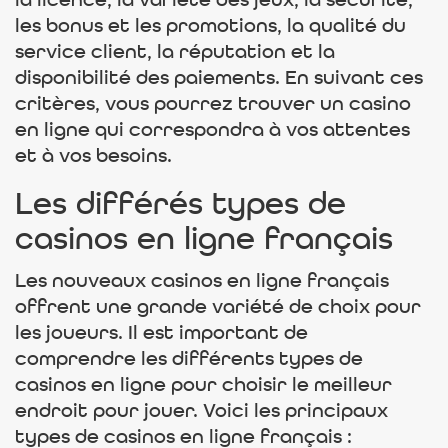
la licence, la variété des jeux, la sécurité,
les bonus et les promotions, la qualité du
service client, la réputation et la
disponibilité des paiements. En suivant ces
critères, vous pourrez trouver un casino
en ligne qui correspondra à vos attentes
et à vos besoins.
Les différés types de
casinos en ligne français
Les nouveaux casinos en ligne français
offrent une grande variété de choix pour
les joueurs. Il est important de
comprendre les différents types de
casinos en ligne pour choisir le meilleur
endroit pour jouer. Voici les principaux
types de casinos en ligne français :