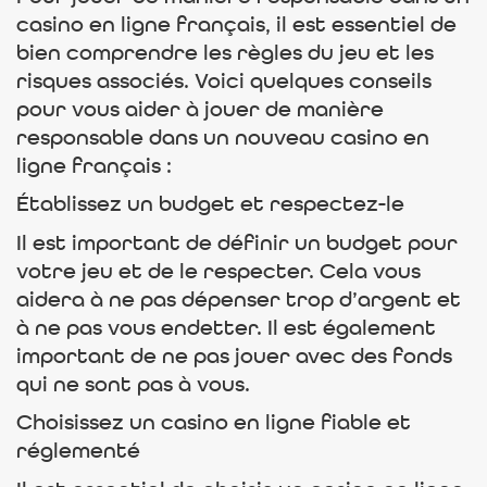
casino en ligne français, il est essentiel de
bien comprendre les règles du jeu et les
risques associés. Voici quelques conseils
pour vous aider à jouer de manière
responsable dans un nouveau casino en
ligne français :
Établissez un budget et respectez-le
Il est important de définir un budget pour
votre jeu et de le respecter. Cela vous
aidera à ne pas dépenser trop d’argent et
à ne pas vous endetter. Il est également
important de ne pas jouer avec des fonds
qui ne sont pas à vous.
Choisissez un casino en ligne fiable et
réglementé