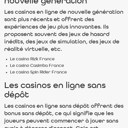
nouvelle génération
Les casinos en ligne de nouvelle génération
sont plus récents et offrent des
expériences de jeu plus innovantes. Ils
proposent souvent des jeux de hasard
inédits, des jeux de simulation, des jeux de
réalité virtuelle, etc.
Le casino Rizk France
Le casino Casimba France
Le casino Spin Rider France
Les casinos en ligne sans
dépôt
Les casinos en ligne sans dépôt offrent des
bonus sans dépôt, ce qui signifie que les
joueurs peuvent commencer à jouer sans