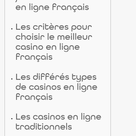
en ligne français
Les critères pour
choisir le meilleur
casino en ligne
français
Les différés types
de casinos en ligne
français
Les casinos en ligne
traditionnels