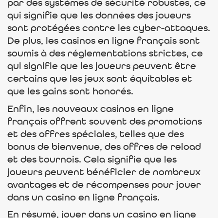
par des systèmes de sécurité robustes, ce
qui signifie que les données des joueurs
sont protégées contre les cyber-attaques.
De plus, les casinos en ligne français sont
soumis à des réglementations strictes, ce
qui signifie que les joueurs peuvent être
certains que les jeux sont équitables et
que les gains sont honorés.
Enfin, les nouveaux casinos en ligne
français offrent souvent des promotions
et des offres spéciales, telles que des
bonus de bienvenue, des offres de reload
et des tournois. Cela signifie que les
joueurs peuvent bénéficier de nombreux
avantages et de récompenses pour jouer
dans un casino en ligne français.
En résumé, jouer dans un casino en ligne