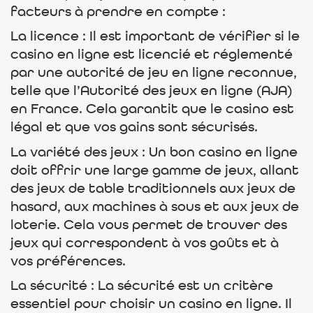
facteurs à prendre en compte :
La licence : Il est important de vérifier si le
casino en ligne est licencié et réglementé
par une autorité de jeu en ligne reconnue,
telle que l’Autorité des jeux en ligne (AJA)
en France. Cela garantit que le casino est
légal et que vos gains sont sécurisés.
La variété des jeux : Un bon casino en ligne
doit offrir une large gamme de jeux, allant
des jeux de table traditionnels aux jeux de
hasard, aux machines à sous et aux jeux de
loterie. Cela vous permet de trouver des
jeux qui correspondent à vos goûts et à
vos préférences.
La sécurité : La sécurité est un critère
essentiel pour choisir un casino en ligne. Il