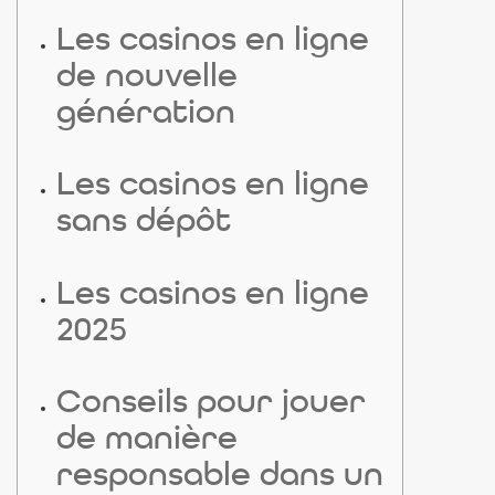
Les casinos en ligne
de nouvelle
génération
Les casinos en ligne
sans dépôt
Les casinos en ligne
2025
Conseils pour jouer
de manière
responsable dans un