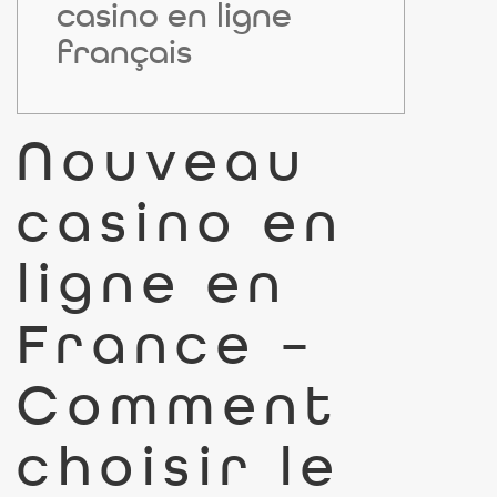
casino en ligne
français
Nouveau
casino en
ligne en
France –
Comment
choisir le