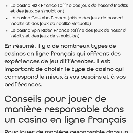
Le casino Rizk France (offre des jeux de hasard inédits
et des jeux de simulation)
Le casino Casimba France (offre des jeux de hasard
inédits et des jeux de réalité virtuelle)
Le casino Spin Rider France (offre des jeux de hasard
inédits et des jeux de simulation)
En résumé, il y a de nombreux types de
casinos en ligne français qui offrent des
expériences de jeu différentes. Il est
important de choisir le type de casino qui
correspond le mieux à vos besoins et à vos
préférences.
Conseils pour jouer de
manière responsable dans
un casino en ligne français
Pour jouer de manière responsable dans un