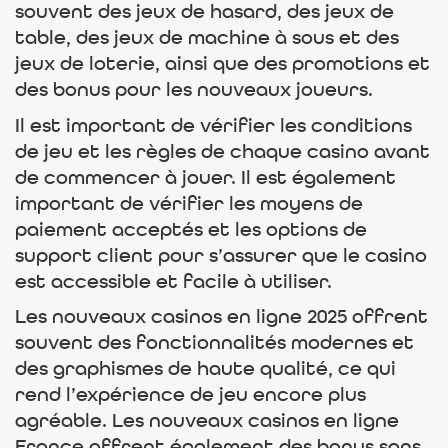
souvent des jeux de hasard, des jeux de
table, des jeux de machine à sous et des
jeux de loterie, ainsi que des promotions et
des bonus pour les nouveaux joueurs.
Il est important de vérifier les conditions
de jeu et les règles de chaque casino avant
de commencer à jouer. Il est également
important de vérifier les moyens de
paiement acceptés et les options de
support client pour s’assurer que le casino
est accessible et facile à utiliser.
Les nouveaux casinos en ligne 2025 offrent
souvent des fonctionnalités modernes et
des graphismes de haute qualité, ce qui
rend l’expérience de jeu encore plus
agréable. Les nouveaux casinos en ligne