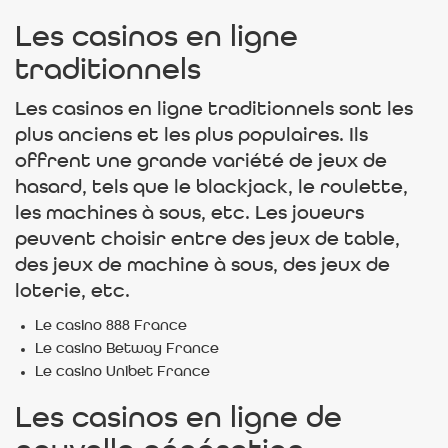
Les casinos en ligne
traditionnels
Les casinos en ligne traditionnels sont les
plus anciens et les plus populaires. Ils
offrent une grande variété de jeux de
hasard, tels que le blackjack, le roulette,
les machines à sous, etc. Les joueurs
peuvent choisir entre des jeux de table,
des jeux de machine à sous, des jeux de
loterie, etc.
Le casino 888 France
Le casino Betway France
Le casino Unibet France
Les casinos en ligne de