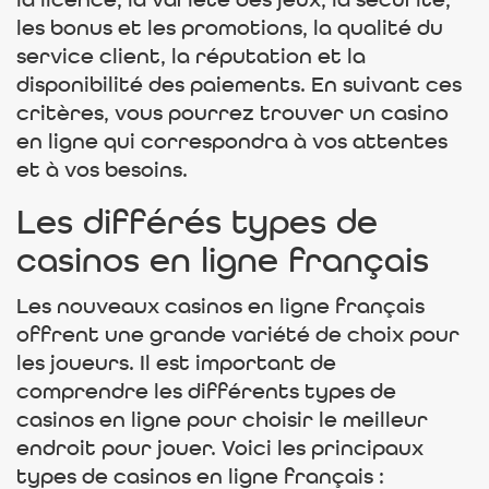
la licence, la variété des jeux, la sécurité,
les bonus et les promotions, la qualité du
service client, la réputation et la
disponibilité des paiements. En suivant ces
critères, vous pourrez trouver un casino
en ligne qui correspondra à vos attentes
et à vos besoins.
Les différés types de
casinos en ligne français
Les nouveaux casinos en ligne français
offrent une grande variété de choix pour
les joueurs. Il est important de
comprendre les différents types de
casinos en ligne pour choisir le meilleur
endroit pour jouer. Voici les principaux
types de casinos en ligne français :