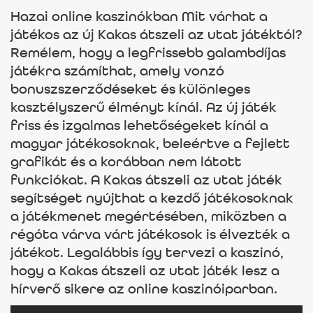
Hazai online kaszinókban Mit várhat a
játékos az új Kakas átszeli az utat játéktól?
Remélem, hogy a legfrissebb galambdíjas
játékra számíthat, amely vonzó
bonuszszerződéseket és különleges
kasztélyszerű élményt kínál. Az új játék
friss és izgalmas lehetőségeket kínál a
magyar játékosoknak, beleértve a fejlett
grafikát és a korábban nem látott
funkciókat. A Kakas átszeli az utat játék
segítséget nyújthat a kezdő játékosoknak
a játékmenet megértésében, miközben a
régóta várva várt játékosok is élvezték a
játékot. Legalábbis így tervezi a kaszinó,
hogy a Kakas átszeli az utat játék lesz a
hírverő sikere az online kaszinóiparban.