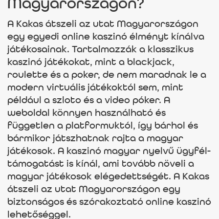
Magyarországon?
A Kakas átszeli az utat Magyarországon
egy egyedi online kaszinó élményt kínálva
játékosainak. Tartalmazzák a klasszikus
kaszinó játékokat, mint a blackjack,
roulette és a poker, de nem maradnak le a
modern virtuális játékoktól sem, mint
például a szloto és a video póker. A
weboldal könnyen használható és
független a platformuktól, így bárhol és
bármikor játszhatnak rajta a magyar
játékosok. A kaszinó magyar nyelvű ügyfél-
támogatást is kínál, ami tovább növeli a
magyar játékosok elégedettségét. A Kakas
átszeli az utat Magyarországon egy
biztonságos és szórakoztató online kaszinó
lehetőséggel.