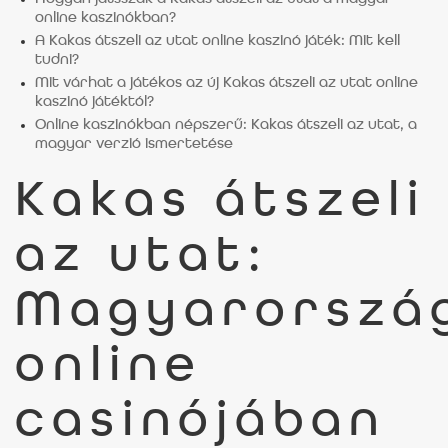
online kaszinókban?
A Kakas átszeli az utat online kaszinó játék: Mit kell
tudni?
Mit várhat a játékos az új Kakas átszeli az utat online
kaszinó játéktól?
Online kaszinókban népszerű: Kakas átszeli az utat, a
magyar verzió ismertetése
Kakas átszeli
az utat:
Magyarorszá
online
casinójában