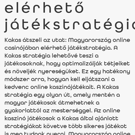
elérhető
játékstratégi
Kakas átszeli az utat: Magyarország online
casinójában elérhető játékstratégia. A
Kakas stratégia lehetővé teszi a
játékosoknak, hogy optimalizálják tétjeiket
és növeljék nyereségüket. Ez egy hatékony
módszer arra, hogyan kell eljátszani a
kedvenc online kaszinójátékait. A Kakas
stratégia egy olyan út, amely mentén a
magyar játékosok átmehetnek a
gyakorlattól az mesterséggel. Az online
kaszinó játékosok a Kakas által ajánlott
stratégiákat követve több sikeres játékot
is meg tudnak nyerni. Magyarország online