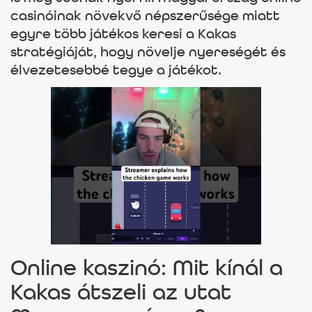
casinóinak növekvő népszerűsége miatt
egyre több játékos keresi a Kakas
stratégiáját, hogy növelje nyereségét és
élvezetesebbé tegye a játékot.
Online kaszinó: Mit kínál a
Kakas átszeli az utat