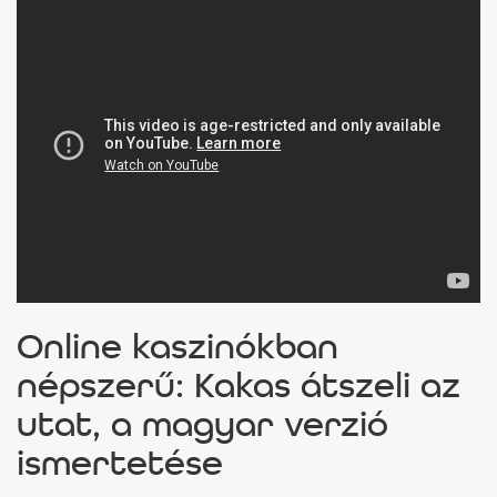
Online kaszinókban
népszerű: Kakas átszeli az
utat, a magyar verzió
ismertetése