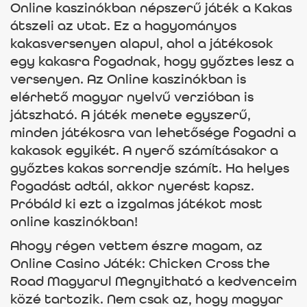
Online kaszinókban népszerű játék a Kakas
átszeli az utat. Ez a hagyományos
kakasversenyen alapul, ahol a játékosok
egy kakasra fogadnak, hogy győztes lesz a
versenyen. Az Online kaszinókban is
elérhető magyar nyelvű verzióban is
játszható. A játék menete egyszerű,
minden játékosra van lehetősége fogadni a
kakasok egyikét. A nyerő számításakor a
győztes kakas sorrendje számít. Ha helyes
fogadást adtál, akkor nyerést kapsz.
Próbáld ki ezt a izgalmas játékot most
online kaszinókban!
Ahogy régen vettem észre magam, az
Online Casino Játék: Chicken Cross the
Road Magyarul Megnyitható a kedvenceim
közé tartozik. Nem csak az, hogy magyar