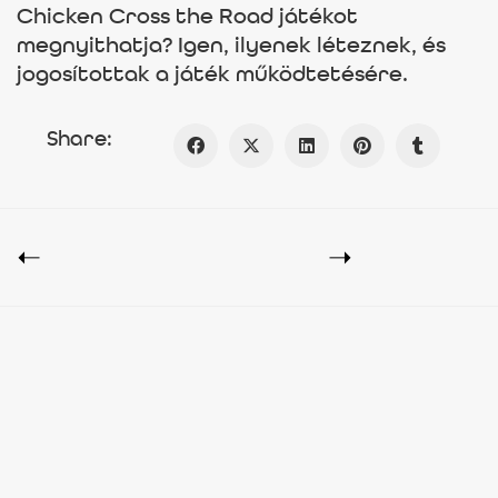
Chicken Cross the Road játékot
megnyithatja? Igen, ilyenek léteznek, és
jogosítottak a játék működtetésére.
Share: