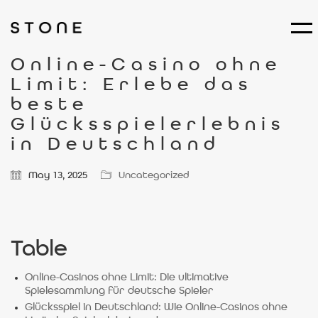
Online-Casino ohne
Limit: Erlebe das
beste
Glücksspielerlebnis
in Deutschland
May 13, 2025
Uncategorized
Table
Online-Casinos ohne Limit: Die ultimative
Spielesammlung für deutsche Spieler
Glücksspiel in Deutschland: Wie Online-Casinos ohne