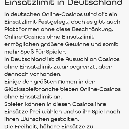
Einsatzlimit in Deutschland
In deutschen Online-Casinos wird oft ein
Einsatzlimit festgelegt, doch es gibt auch
Plattformen ohne diese Beschränkung.
Online-Casinos ohne Einsatzlimit
ermöglichen größere Gewinne und somit
mehr Spaß für Spieler.
In Deutschland ist die Auswahl an Casinos
ohne Einsatzlimit zwar begrenzt, aber
dennoch vorhanden.
Einige der größten Namen in der
Glücksspielbranche bieten Online-Casinos
ohne Einsatzlimit an.
Spieler können in diesen Casinos ihre
Einsätze frei wählen und so ihr Spiel nach
ihren Wünschen gestalten.
Die Freiheit, höhere Einsätze zu