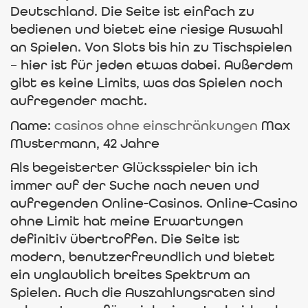
Deutschland. Die Seite ist einfach zu
bedienen und bietet eine riesige Auswahl
an Spielen. Von Slots bis hin zu Tischspielen
– hier ist für jeden etwas dabei. Außerdem
gibt es keine Limits, was das Spielen noch
aufregender macht.
Name:
casinos ohne einschränkungen
Max
Mustermann, 42 Jahre
Als begeisterter Glücksspieler bin ich
immer auf der Suche nach neuen und
aufregenden Online-Casinos. Online-Casino
ohne Limit hat meine Erwartungen
definitiv übertroffen. Die Seite ist
modern, benutzerfreundlich und bietet
ein unglaublich breites Spektrum an
Spielen. Auch die Auszahlungsraten sind