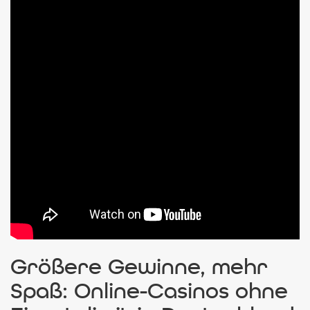
Größere Gewinne, mehr
Spaß: Online-Casinos ohne