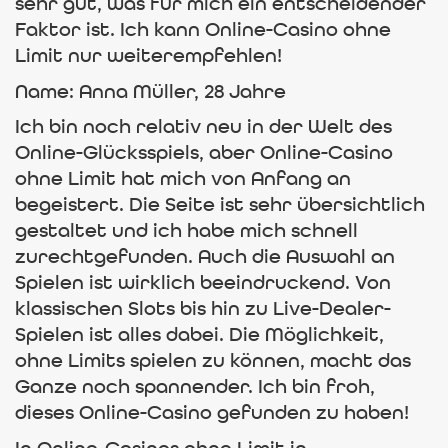
sehr gut, was für mich ein entscheidender
Faktor ist. Ich kann Online-Casino ohne
Limit nur weiterempfehlen!
Name: Anna Müller, 28 Jahre
Ich bin noch relativ neu in der Welt des
Online-Glücksspiels, aber Online-Casino
ohne Limit hat mich von Anfang an
begeistert. Die Seite ist sehr übersichtlich
gestaltet und ich habe mich schnell
zurechtgefunden. Auch die Auswahl an
Spielen ist wirklich beeindruckend. Von
klassischen Slots bis hin zu Live-Dealer-
Spielen ist alles dabei. Die Möglichkeit,
ohne Limits spielen zu können, macht das
Ganze noch spannender. Ich bin froh,
dieses Online-Casino gefunden zu haben!