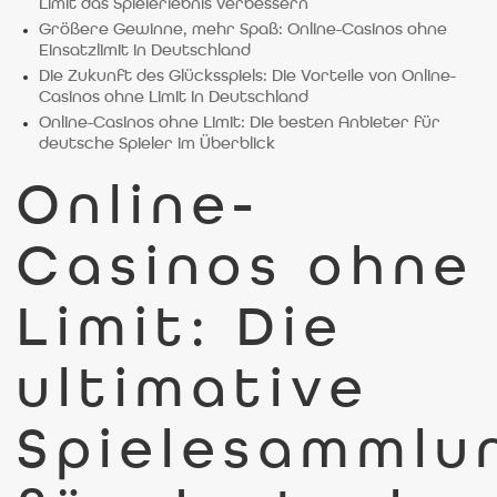
Limit das Spielerlebnis verbessern
Größere Gewinne, mehr Spaß: Online-Casinos ohne
Einsatzlimit in Deutschland
Die Zukunft des Glücksspiels: Die Vorteile von Online-
Casinos ohne Limit in Deutschland
Online-Casinos ohne Limit: Die besten Anbieter für
deutsche Spieler im Überblick
Online-
Casinos ohne
Limit: Die
ultimative
Spielesammlu