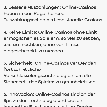
3. Bessere Auszahlungen: Online-Casinos
haben in der Regel höhere
Auszahlungsraten als traditionelle Casinos.
4. Keine Limits: Online-Casinos ohne Limit
ermöglichen es Spielern, so viel zu setzen,
wie sie möchten, ohne von Limits
eingeschränkt zu werden.
5. Sicherheit: Online-Casinos verwenden
fortschrittliche
Verschlüsselungstechnologien, um die
Sicherheit der Spieler zu gewährleisten.
6. Innovation: Online-Casinos sind an der
Spitze der Technologie und bieten
innovative Funktionen wie Live-Dealer-