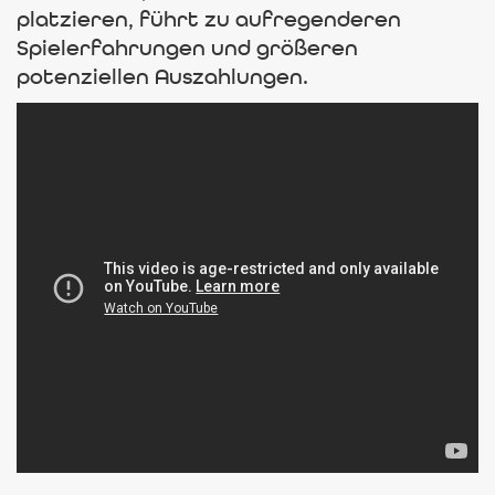
platzieren, führt zu aufregenderen
Spielerfahrungen und größeren
potenziellen Auszahlungen.