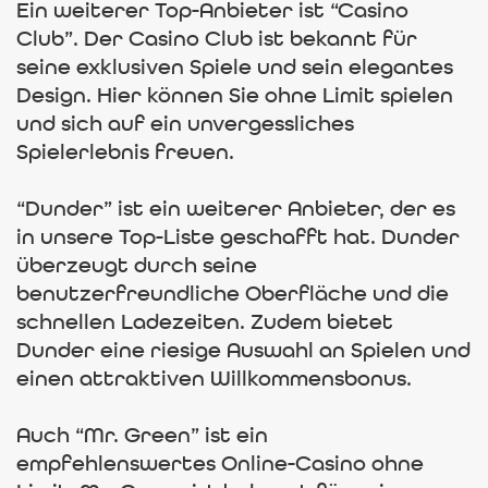
Ein weiterer Top-Anbieter ist “Casino
Club”. Der Casino Club ist bekannt für
seine exklusiven Spiele und sein elegantes
Design. Hier können Sie ohne Limit spielen
und sich auf ein unvergessliches
Spielerlebnis freuen.
“Dunder” ist ein weiterer Anbieter, der es
in unsere Top-Liste geschafft hat. Dunder
überzeugt durch seine
benutzerfreundliche Oberfläche und die
schnellen Ladezeiten. Zudem bietet
Dunder eine riesige Auswahl an Spielen und
einen attraktiven Willkommensbonus.
Auch “Mr. Green” ist ein
empfehlenswertes Online-Casino ohne