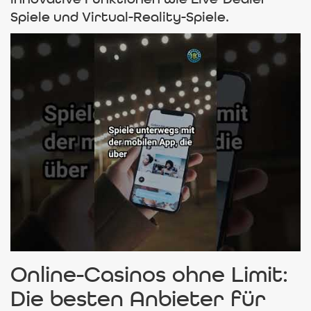
Spiele und Virtual-Reality-Spiele.
Online-Casinos ohne Limit:
Die besten Anbieter für