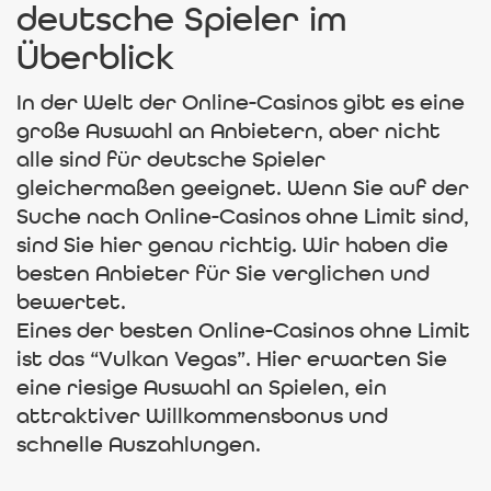
deutsche Spieler im
Überblick
In der Welt der Online-Casinos gibt es eine
große Auswahl an Anbietern, aber nicht
alle sind für deutsche Spieler
gleichermaßen geeignet. Wenn Sie auf der
Suche nach Online-Casinos ohne Limit sind,
sind Sie hier genau richtig. Wir haben die
besten Anbieter für Sie verglichen und
bewertet.
Eines der besten Online-Casinos ohne Limit
ist das “Vulkan Vegas”. Hier erwarten Sie
eine riesige Auswahl an Spielen, ein
attraktiver Willkommensbonus und
schnelle Auszahlungen.