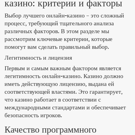
казино: критерии и факторы
Выбор лучшего онлайн-казино – это сложный
процесс, требующий тщательного анализа
различных факторов. В этом разделе мы
рассмотрим ключевые критерии, которые
помогут вам сделать правильный выбор.
Легитимность и лицензия
Первым и самым важным фактором является
легитимность онлайн-казино. Казино должно
иметь действующую лицензию, выдана ей
соответствующей властями. Это гарантирует,
что казино работает в соответствии с
международными стандартами и обеспечивает
безопасность игроков.
Качество программного