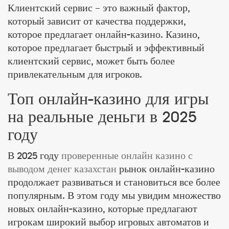
Клиентский сервис – это важный фактор,
который зависит от качества поддержки,
которое предлагает онлайн-казино. Казино,
которое предлагает быстрый и эффективный
клиентский сервис, может быть более
привлекательным для игроков.
Топ онлайн-казино для игры
на реальные деньги в 2025
году
В 2025 году
проверенные онлайн казино с
выводом денег казахстан
рынок онлайн-казино
продолжает развиваться и становиться все более
популярным. В этом году мы увидим множество
новых онлайн-казино, которые предлагают
игрокам широкий выбор игровых автоматов и