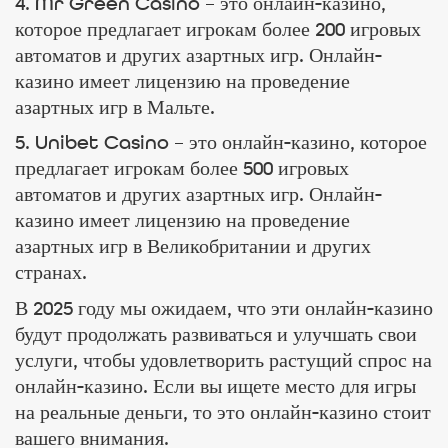
4. Mr Green Casino – это онлайн-казино,
которое предлагает игрокам более 200 игровых
автоматов и других азартных игр. Онлайн-
казино имеет лицензию на проведение
азартных игр в Мальте.
5. Unibet Casino – это онлайн-казино, которое
предлагает игрокам более 500 игровых
автоматов и других азартных игр. Онлайн-
казино имеет лицензию на проведение
азартных игр в Великобритании и других
странах.
В 2025 году мы ожидаем, что эти онлайн-казино
будут продолжать развиваться и улучшать свои
услуги, чтобы удовлетворить растущий спрос на
онлайн-казино. Если вы ищете место для игры
на реальные деньги, то это онлайн-казино стоит
вашего внимания.