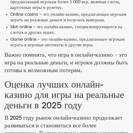
предлагающий игрокам более 1 000 игр, включая слоты,
карточные игры и рулетку.
Online casino – это онлайн-казино, предлагающее игрокам
играть на реальные деньги и получать выигрыш.
Slot online – это онлайн-казино, специализирующееся на
слотах и других играх.
Game online – это онлайн-казино, предлагающее игрокам
играть в игровые автоматы и другие игры.
Важно помнить, что игра в онлайн-казино – это
игра на реальные деньги, и игроки должны быть
готовы к возможным потерям.
Оценка лучших онлайн-
казино для игры на реальные
деньги в 2025 году
В 2025 году рынок онлайн-казино продолжает
развиваться и становиться все более