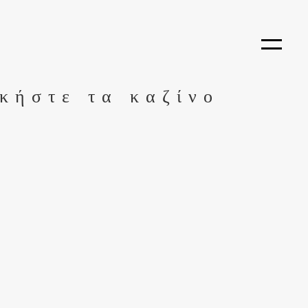
κήστε τα καζίνο