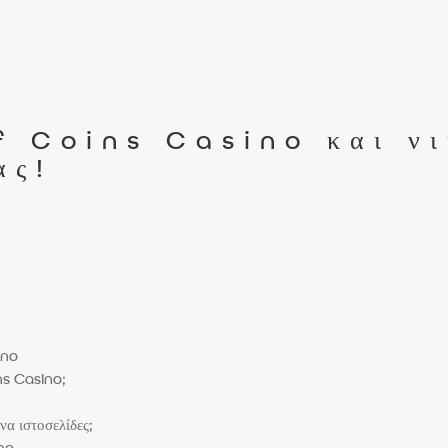
f Coins Casino και νι
ας!
ino
ns Casino;
α ιστοσελίδες;