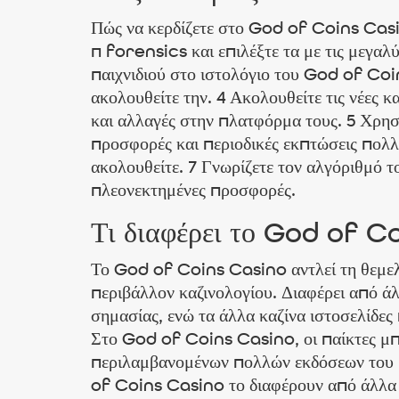
Πώς να κερδίζετε στο God of Coins Casi
π forensics και επιλέξτε τα με τις μεγαλ
παιχνιδιού στο ιστολόγιο του God of Coi
ακολουθείτε την. 4 Ακολουθείτε τις νέες 
και αλλαγές στην πλατφόρμα τους. 5 Χρησ
προσφορές και περιοδικές εκπτώσεις πολλέ
ακολουθείτε. 7 Γνωρίζετε τον αλγόριθμό 
πλεονεκτημένες προσφορές.
Τι διαφέρει το God of Co
Το God of Coins Casino αντλεί τη θεμελι
περιβάλλον καζινολογίου. Διαφέρει από άλ
σημασίας, ενώ τα άλλα καζίνα ιστοσελίδε
Στο God of Coins Casino, οι παίκτες μπο
περιλαμβανομένων πολλών εκδόσεων του πο
of Coins Casino το διαφέρουν από άλλα κ