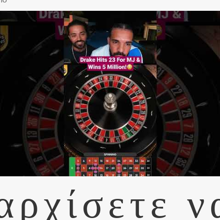
no
αρχίσετε ν