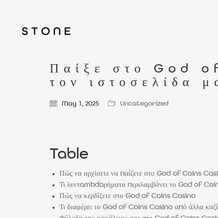
Παίξε στο God o
τον ιστοσελίδα μ
May 1, 2025
Uncategorized
Table
Πώς να αρχίσετε να παίζετε στο God of Coins Cas
Τι λεντambdaρήματα περιλαμβάνει το God of Coi
Πώς να κερδίζετε στο God of Coins Casino
Τι διαφέρει το God of Coins Casino από άλλα καζίν