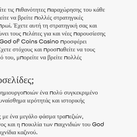
τε τις πιθανότητες παραχώρησης του κάθε
είτε να βρείτε πολλές στρατηγικές
ρωί. Έχετε αυτή τη στρατηγική σας και
νει τους πελάτες για και νέες παρουσίεσης
ις. God of Coins Casino προσφέρει
Έχετε στόχους και προσπαθείτε να τους
 του, μπορείτε να βρείτε πολλές
σελίδες;
 δημιουργοποιών ένα πολύ συγκεκριμένο
υναίσθημα ιερότητάς και ιστορικής
 με ένα μεγάλο φάσμα τραπεζιών,
ς και η ποικιλία των παιχνιδιών του God
χνίδια καζινού.