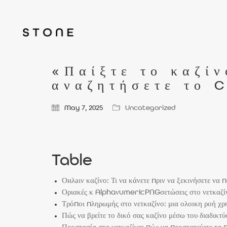
«Παίξτε το καζίν
αναζητήσετε το 
May 7, 2025
Uncategorized
Table
Онλаιν καζίνο: Τι να κάνετε πριν να ξεκινήσετε να π
Οριακές κ AlphaνumericPNGσετώσεις στο νετκαζίνο
Τρόποι πληρωμής στο νετκαζίνο: μια ολοικη ροή χ
Πώς να βρείτε το δικό σας καζίνο μέσω του διαδικτύ