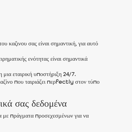
υ καζινου σας είναι σημαντική, για αυτό
ειρηματικής ενότητας είναι σημαντικά
η μια εταιρική υποστήριξη 24/7.
 καζίνο που ταιριάζει περfectly στον τύπο
ικά σας δεδομένα
τα με πράγματα προσεχεσμένων για να