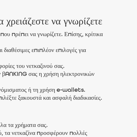
χρειάζεστε να γνωρίζετε
ου πρέπει να γνωρίζετε. Επίσης, κρίτικα
ι διαθέσιμες επιπλέον επιλογές για
οφορίες του νετκαζινού σας.
την βANKING σας η χρήση ηλεκτρονικών
όμισματος ή τη χρήση e-wallets.
ιλέξτε ξακουστά και ασφαλή διαδικασίες.
λα τα χρήματα σας.
, τα νετκαζίνα προσφέρουν πολλές