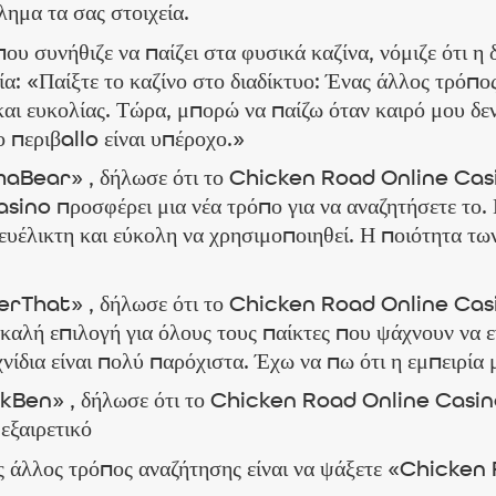
λημα τα σας στοιχεία.
συνήθιζε να παίζει στα φυσικά καζίνα, νόμιζε ότι η 
α: «Παίξτε το καζίνο στο διαδίκτυο: Ένας άλλος τρόπ
αι ευκολίας. Τώρα, μπορώ να παίζω όταν καιρό μου δε
ο περιβallo είναι υπέροχο.»
Bear» , δήλωσε ότι το Chicken Road Online Casino
no προσφέρει μια νέα τρόπο για να αναζητήσετε το. Π
υέλικτη και εύκολη να χρησιμοποιηθεί. Η ποιότητα των 
erThat» , δήλωσε ότι το Chicken Road Online Casi
αλή επιλογή για όλους τους παίκτες που ψάχνουν να 
χνίδια είναι πολύ παρόχιστα. Έχω να πω ότι η εμπειρία
Ben» , δήλωσε ότι το Chicken Road Online Casino ή
εξαιρετικό
ας άλλος τρόπος αναζήτησης είναι να ψάξετε «Chicken