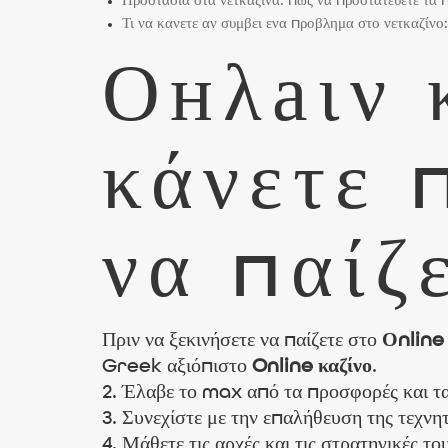
Προστασία στα νετκαζίνα: πώς να προστατεύετε τα
Τι να κανετε αν συμβει ενα προβλημα στο νετκαζίνο:
Онλаιν 
κάνετε 
να παίζ
Πριν να ξεκινήσετε να παίζετε στο
Оnline 
Greek αξιόπιστο
Online καζίνο
.
2. Έλαβε το max από τα προσφορές και 
3. Συνεχίστε με την επαλήθευση της τεχνη
4. Μάθετε τις αρχές και τις στρατηγικές το