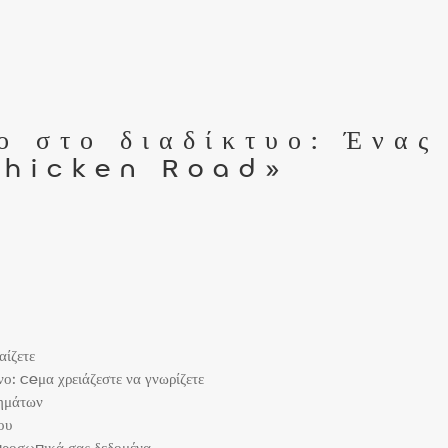
ο στο διαδίκτυο: Ένας
Chicken Road»
αίζετε
: ceμα χρειάζεστε να γνωρίζετε
ρημάτων
ου