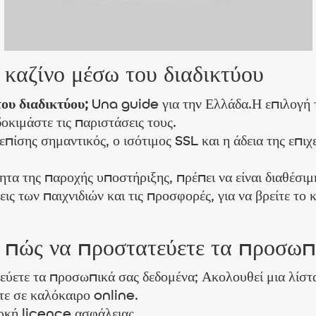
ς καζίνο μέσω του διαδικτύου
του διαδικτύου;
Una guide για την Ελλάδα.Η επιλογή το
οκιμάστε τις παριστάσεις τους.
πίσης σημαντικός, ο ισότιμος SSL και η άδεια της επιχ
ητα της παροχής υποστήριξης, πρέπει να είναι διαθέσιμ
σεις των παιχνιδιών και τις προσφορές, για να βρείτε το
: πώς να προστατεύετε τα προσωπ
εύετε τα προσωπικά σας δεδομένα; Ακολουθεί μια λίσ
τε σε καλόκαιρο online.
αρκή licence ασφάλειας.