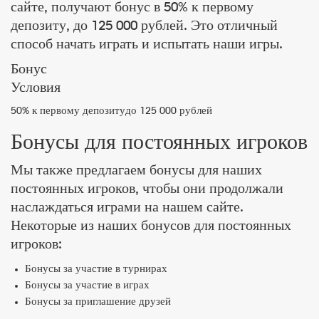
сайте, получают бонус в 50% к первому
депозиту, до 125 000 рублей. Это отличный
способ начать играть и испытать наши игры.
Бонус
Условия
50% к первому депозиту
до 125 000 рублей
Бонусы для постоянных игроков
Мы также предлагаем бонусы для наших
постоянных игроков, чтобы они продолжали
наслаждаться играми на нашем сайте.
Некоторые из наших бонусов для постоянных
игроков:
Бонусы за участие в турнирах
Бонусы за участие в играх
Бонусы за приглашение друзей