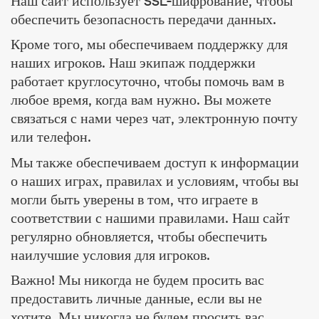
Наш сайт использует SSL-шифрование, чтобы
обеспечить безопасность передачи данных.
Кроме того, мы обеспечиваем поддержку для
наших игроков. Наш экипаж поддержки
работает круглосуточно, чтобы помочь вам в
любое время, когда вам нужно. Вы можете
связаться с нами через чат, электронную почту
или телефон.
Мы также обеспечиваем доступ к информации
о наших играх, правилах и условиям, чтобы вы
могли быть уверены в том, что играете в
соответствии с нашими правилами. Наш сайт
регулярно обновляется, чтобы обеспечить
наилучшие условия для игроков.
Важно! Мы никогда не будем просить вас
предоставить личные данные, если вы не
хотите. Мы никогда не будем просить вас