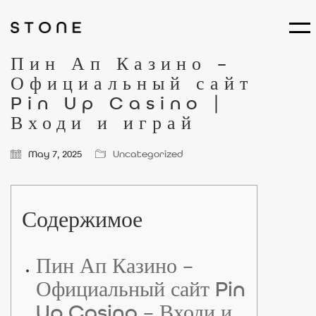
Пин Ап Казино –
Официальный сайт
Pin Up Casino |
Входи и играй
May 7, 2025
Uncategorized
Содержимое
Пин Ап Казино –
Официальный сайт Pin
Up Casino – Входи и