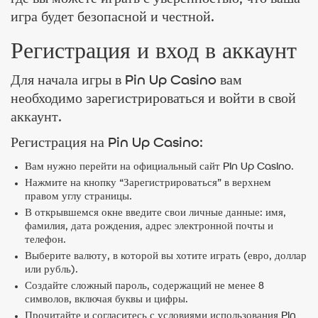
игра будет безопасной и честной.
Регистрация и вход в аккаунт
Для начала игры в Pin Up Casino вам
необходимо зарегистрироваться и войти в свой
аккаунт.
Регистрация на Pin Up Casino:
Вам нужно перейти на официальный сайт Pin Up Casino.
Нажмите на кнопку “Зарегистрироваться” в верхнем
правом углу страницы.
В открывшемся окне введите свои личные данные: имя,
фамилия, дата рождения, адрес электронной почты и
телефон.
Выберите валюту, в которой вы хотите играть (евро, доллар
или рубль).
Создайте сложный пароль, содержащий не менее 8
символов, включая буквы и цифры.
Прочитайте и согласитесь с условиями использования Pin