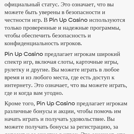
официальный статус. Это означает, что вы
можете быть уверены в безопасности и
честности игр. В Pin Up Casino используются
только проверенные и надежные программы,
чтобы обеспечить безопасность и
конфиденциальность игроков.
Pin Up Casino предлагает игрокам широкий
спектр игр, включая слоты, карточные игры,
рулетку и другие. Вы можете играть в любое
время и из любого места, где есть доступ к
интернету. Это означает, что вы можете играть,
где и когда вам угодно.
Кроме того, Pin Up Casino предлагает игрокам
различные бонусы и акции, чтобы помочь им
начать играть и получать удовольствие. Вы
можете получать бонусы за регистрацию, за