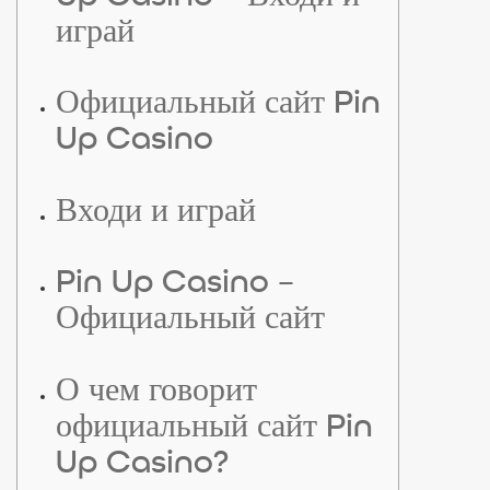
играй
Официальный сайт Pin
Up Casino
Входи и играй
Pin Up Casino –
Официальный сайт
О чем говорит
официальный сайт Pin
Up Casino?