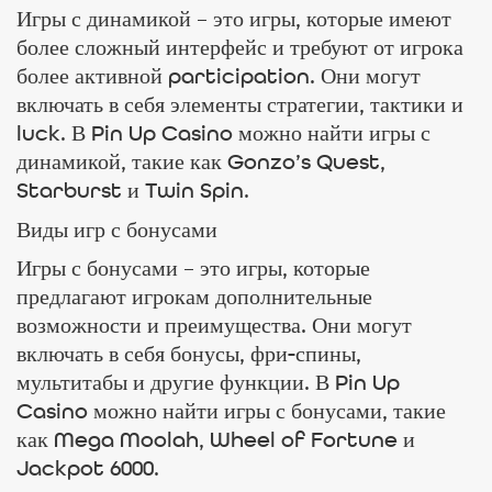
Игры с динамикой – это игры, которые имеют
более сложный интерфейс и требуют от игрока
более активной participation. Они могут
включать в себя элементы стратегии, тактики и
luck. В Pin Up Casino можно найти игры с
динамикой, такие как Gonzo’s Quest,
Starburst и Twin Spin.
Виды игр с бонусами
Игры с бонусами – это игры, которые
предлагают игрокам дополнительные
возможности и преимущества. Они могут
включать в себя бонусы, фри-спины,
мультитабы и другие функции. В Pin Up
Casino можно найти игры с бонусами, такие
как Mega Moolah, Wheel of Fortune и
Jackpot 6000.