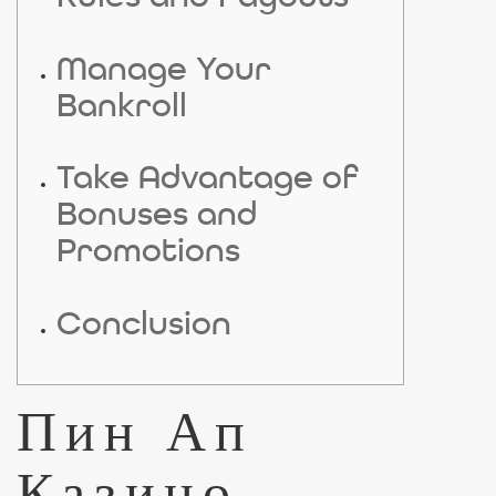
Manage Your
Bankroll
Take Advantage of
Bonuses and
Promotions
Conclusion
Пин Ап