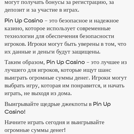
могут получать бонусы за регистрацию, за
депозит и за участие в играх.
Pin Up Casino – это безопасное и надежное
казино, которое использует современные
технологии для обеспечения безопасности
игроков. Игроки могут быть уверены в том, что
их данные и деньги будут защищены.
Таким образом, Pin Up Casino – это лучшее из
лучшего для игроков, которые ищут шанс
выиграть огромные суммы денег. Игроки могут
выбрать игру, которая им понравится, и начать
играть, не выходя из дома.
Выигрывайте щедрые джекпоты в Pin Up
Casino!
Начните играть сегодня и выигрывайте
огромные суммы денег!