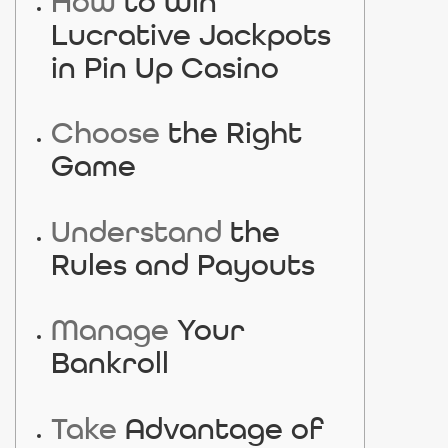
How
to Win
Lucrative Jackpots
in Pin Up Casino
Choose
the Right
Game
Understand
the
Rules and Payouts
Manage
Your
Bankroll
Take
Advantage of