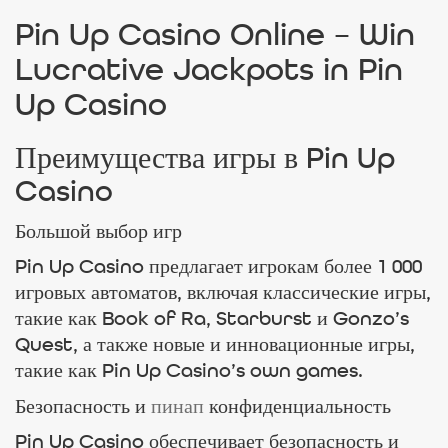
Pin Up Casino Online – Win
Lucrative Jackpots in Pin
Up Casino
Преимущества игры в Pin Up
Casino
Большой выбор игр
Pin Up Casino предлагает игрокам более 1 000
игровых автоматов, включая классические игры,
такие как Book of Ra, Starburst и Gonzo’s
Quest, а также новые и инновационные игры,
такие как Pin Up Casino’s own games.
Безопасность и
пинап
конфиденциальность
Pin Up Casino обеспечивает безопасность и