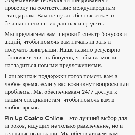
современные технологии шифрования и
проверку на соответствие международным
стандартам. Вам не нужно беспокоиться о
безопасности своих данных и средств.
Мы предлагаем вам широкий спектр бонусов и
акций, чтобы помочь вам начать играть и
получать выигрыши. Наше казино регулярно
обновляет список бонусов, чтобы вы могли
насладиться новыми предложениями.
Наш экипаж поддержки готов помочь вам в
любое время, если у вас возникнут вопросы или
проблемы. Мы обеспечиваем 24/7 доступ к
нашим специалистам, чтобы помочь вам в
любое время.
Pin Up Casino Online – это лучший выбор для
игроков, ищущих не только развлечение, но и
реальные выигрыши. Мы обеспечиваем вам