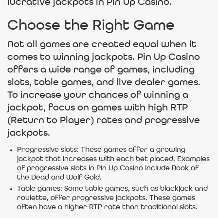
lucrative jackpots in Pin Up Casino.
Choose the Right Game
Not all games are created equal when it
comes to winning jackpots. Pin Up Casino
offers a wide range of games, including
slots, table games, and live dealer games.
To increase your chances of winning a
jackpot, focus on games with high RTP
(Return to Player) rates and progressive
jackpots.
Progressive slots: These games offer a growing
jackpot that increases with each bet placed. Examples
of progressive slots in Pin Up Casino include Book of
the Dead and Wolf Gold.
Table games: Some table games, such as blackjack and
roulette, offer progressive jackpots. These games
often have a higher RTP rate than traditional slots.