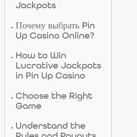
Jackpots
Почему выбрать Pin
Up Casino Online?
How to Win
Lucrative Jackpots
in Pin Up Casino
Choose the Right
Game
Understand the
Rules and Payouts