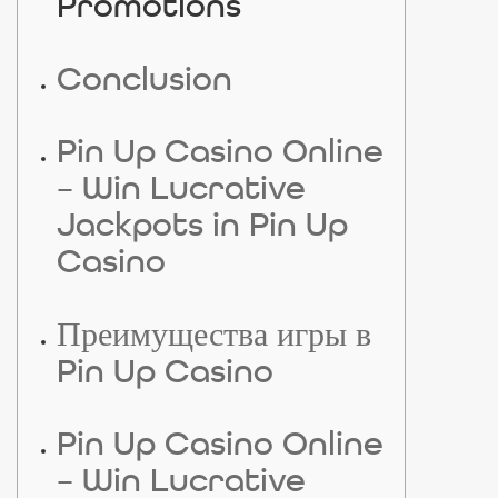
Promotions
Conclusion
Pin Up Casino Online
– Win Lucrative
Jackpots in Pin Up
Casino
Преимущества игры в
Pin Up Casino
Pin Up Casino Online
– Win Lucrative