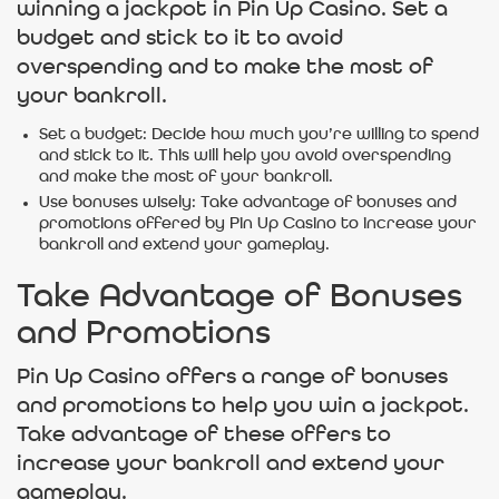
winning a jackpot in Pin Up Casino. Set a
budget and stick to it to avoid
overspending and to make the most of
your bankroll.
Set a budget: Decide how much you’re willing to spend
and stick to it. This will help you avoid overspending
and make the most of your bankroll.
Use bonuses wisely: Take advantage of bonuses and
promotions offered by Pin Up Casino to increase your
bankroll and extend your gameplay.
Take Advantage of Bonuses
and Promotions
Pin Up Casino offers a range of bonuses
and promotions to help you win a jackpot.
Take advantage of these offers to
increase your bankroll and extend your
gameplay.