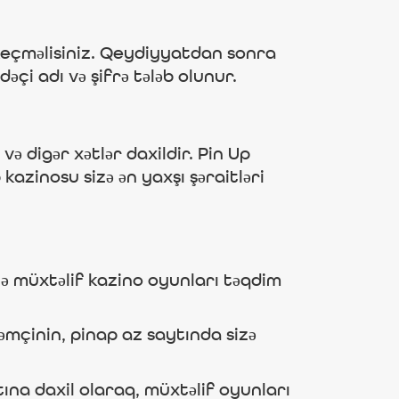
 keçməlisiniz. Qeydiyyatdan sonra
dəçi adı və şifrə tələb olunur.
və digər xətlər daxildir. Pin Up
 kazinosu sizə ən yaxşı şəraitləri
zə müxtəlif kazino oyunları təqdim
əmçinin, pinap az saytında sizə
tına daxil olaraq, müxtəlif oyunları