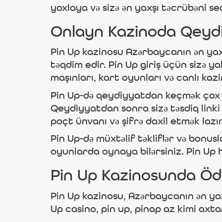
yoxlaya və sizə ən yaxşı təcrübəni seç
Onlayn Kazinoda Qeyd
Pin Up kazinosu Azərbaycanın ən yaxş
təqdim edir. Pin Up giriş üçün sizə 
maşınları, kart oyunları və canlı kaz
Pin Up-də qeydiyyatdan keçmək çox asa
Qeydiyyatdan sonra sizə təsdiq linki g
poçt ünvanı və şifrə daxil etmək lazı
Pin Up-də müxtəlif təkliflər və bonu
oyunlarda oynaya bilərsiniz. Pin Up hə
Pin Up Kazinosunda Ödən
Pin Up kazinosu, Azərbaycanın ən yaxş
Up casino, pin up, pinap az kimi axtar