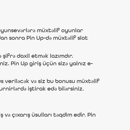
oyunsevərlərə müxtəlif oyunlar
an sonra Pin Up-də müxtəlif slot
şifrə daxil etmək lazımdır.
iz. Pin Up giriş üçün sizə yalnız e-
s veriləcək və siz bu bonusu müxtəlif
rnirlərdə iştirak edə bilərsiniz.
və çıxarış üsulları təqdim edir. Pin