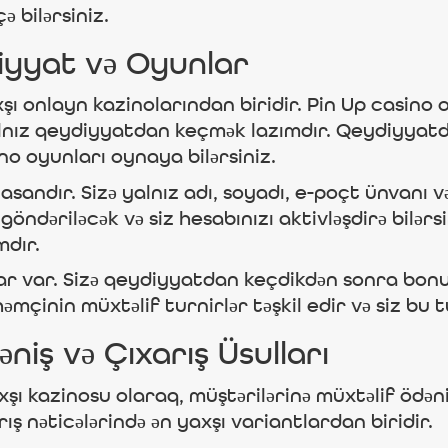
ə bilərsiniz.
iyyat və Oyunlar
ı onlayn kazinolarından biridir. Pin Up casino 
yalnız qeydiyyatdan keçmək lazımdır. Qeydiyyatd
ino oyunları oynaya bilərsiniz.
ndır. Sizə yalnız adı, soyadı, e-poçt ünvanı və 
öndəriləcək və siz hesabınızı aktivləşdirə bilərsin
mdır.
slar var. Sizə qeydiyyatdan keçdikdən sonra bonu
mçinin müxtəlif turnirlər təşkil edir və siz bu tu
iş və Çıxarış Üsulları
ı kazinosu olaraq, müştərilərinə müxtəlif ödəniş 
ış nəticələrində ən yaxşı variantlardan biridir.