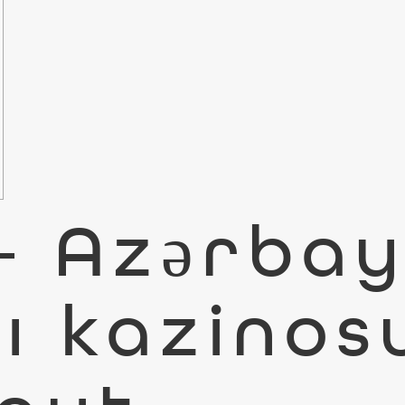
 – Azərba
ı kazinos