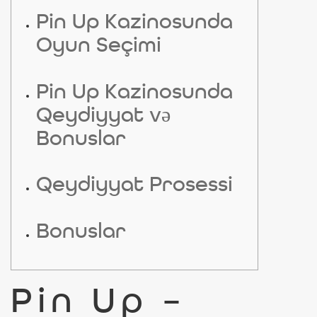
Pin Up Kazinosunda
Oyun Seçimi
Pin Up Kazinosunda
Qeydiyyat və
Bonuslar
Qeydiyyat Prosessi
Bonuslar
Pin Up –