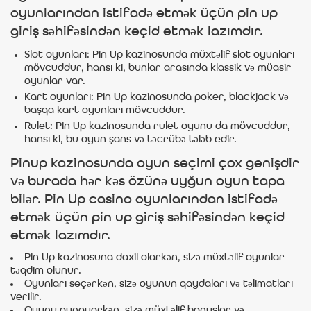
oyunlarından istifadə etmək üçün pin up
giriş səhifəsindən keçid etmək lazımdır.
Slot oyunları: Pin Up kazinosunda müxtəlif slot oyunları
mövcuddur, hansı ki, bunlar arasında klassik və müasir
oyunlar var.
Kart oyunları: Pin Up kazinosunda poker, blackjack və
başqa kart oyunları mövcuddur.
Rulet: Pin Up kazinosunda rulet oyunu da mövcuddur,
hansı ki, bu oyun şans və təcrübə tələb edir.
Pinup kazinosunda oyun seçimi çox genişdir
və burada hər kəs özünə uyğun oyun tapa
bilər. Pin Up casino oyunlarından istifadə
etmək üçün pin up giriş səhifəsindən keçid
etmək lazımdır.
Pin Up kazinosuna daxil olarkən, sizə müxtəlif oyunlar
təqdim olunur.
Oyunları seçərkən, sizə oyunun qaydaları və təlimatları
verilir.
Oyunu oynayarkən, sizə müxtəlif bonuslar və