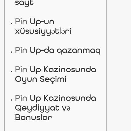
sayt
Pin
Up-un
xüsusiyyətləri
Pin
Up-da qazanmaq
Pin
Up Kazinosunda
Oyun Seçimi
Pin
Up Kazinosunda
Qeydiyyat və
Bonuslar