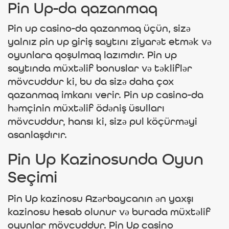
Pin Up-da qazanmaq
Pin up casino-da qazanmaq üçün, sizə
yalnız pin up giriş saytını ziyarət etmək və
oyunlara qoşulmaq lazımdır. Pin up
saytında müxtəlif bonuslar və təkliflər
mövcuddur ki, bu da sizə daha çox
qazanmaq imkanı verir. Pin up casino-da
həmçinin müxtəlif ödəniş üsulları
mövcuddur, hansı ki, sizə pul köçürməyi
asanlaşdırır.
Pin Up Kazinosunda Oyun
Seçimi
Pin Up kazinosu Azərbaycanın ən yaxşı
kazinosu hesab olunur və burada müxtəlif
oyunlar mövcuddur. Pin Up casino