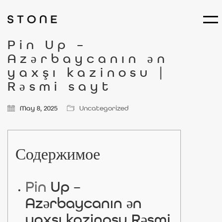
Pin Up –
Azərbaycanın ən
yaxşı kazinosu |
Rəsmi sayt
May 8, 2025
Uncategorized
Содержимое
Pin
Up –
Azərbaycanın ən
yaxşı kazinosu Rəsmi