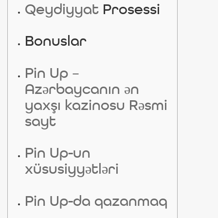
Qeydiyyat
Prosessi
Bonuslar
Pin Up –
Azərbaycanın ən
yaxşı kazinosu Rəsmi
sayt
Pin Up-un
xüsusiyyətləri
Pin Up-da qazanmaq