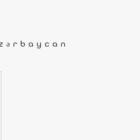
Azərbaycan