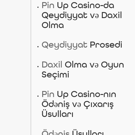
Pin
Up Casino-da
Qeydiyyat və Daxil
Olma
Qeydiyyat
Prosedi
Daxil
Olma və Oyun
Seçimi
Pin
Up Casino-nın
Ödəniş və Çıxarış
Üsulları
Ödəniş
Üsulları