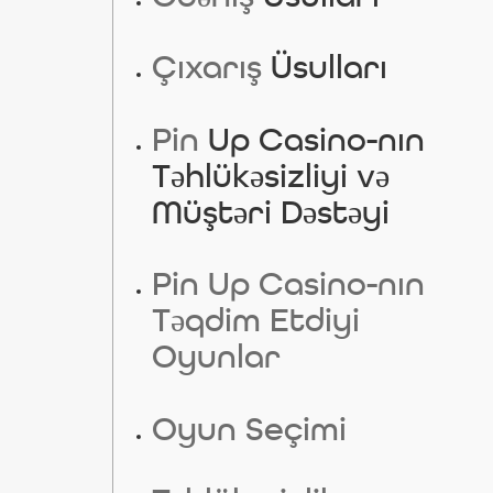
Çıxarış
Üsulları
Pin
Up Casino-nın
Təhlükəsizliyi və
Müştəri Dəstəyi
Pin Up Casino-nın
Təqdim Etdiyi
Oyunlar
Oyun Seçimi