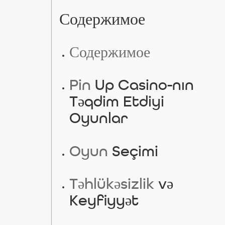
Содержимое
Содержимое
Pin
Up Casino-nın
Təqdim Etdiyi
Oyunlar
Oyun
Seçimi
Təhlükəsizlik
və
Keyfiyyət