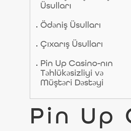
Üsulları
Ödəniş Üsulları
Çıxarış Üsulları
Pin Up Casino-nın
Təhlükəsizliyi və
Müştəri Dəstəyi
Pin Up