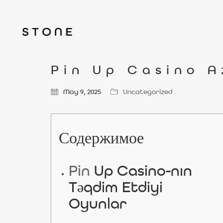
Pin Up Casino 
May 9, 2025
Uncategorized
Содержимое
Pin
Up Casino-nın
Təqdim Etdiyi
Oyunlar