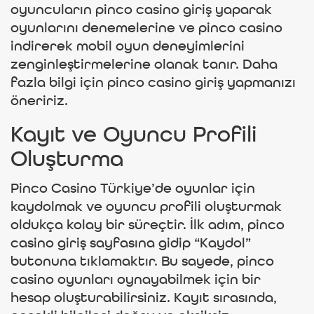
oyuncuların pinco casino giriş yaparak
oyunlarını denemelerine ve pinco casino
indirerek mobil oyun deneyimlerini
zenginleştirmelerine olanak tanır. Daha
fazla bilgi için pinco casino giriş yapmanızı
öneririz.
Kayıt ve Oyuncu Profili
Oluşturma
Pinco Casino Türkiye’de oyunlar için
kaydolmak ve oyuncu profili oluşturmak
oldukça kolay bir süreçtir. İlk adım, pinco
casino giriş sayfasına gidip “Kaydol”
butonuna tıklamaktır. Bu sayede, pinco
casino oyunları oynayabilmek için bir
hesap oluşturabilirsiniz. Kayıt sırasında,