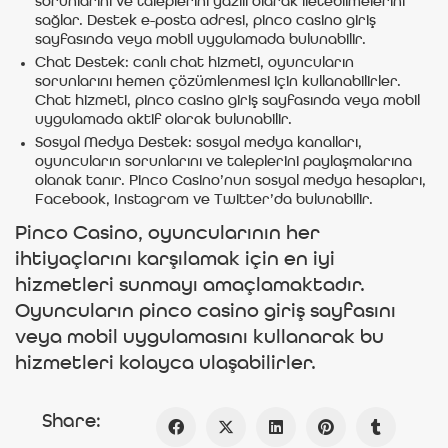
sorunlarını ve taleplerini yazılı olarak iletebilmelerini
sağlar. Destek e-posta adresi, pinco casino giriş
sayfasında veya mobil uygulamada bulunabilir.
Chat Destek: canlı chat hizmeti, oyuncuların
sorunlarını hemen çözümlenmesi için kullanabilirler.
Chat hizmeti, pinco casino giriş sayfasında veya mobil
uygulamada aktif olarak bulunabilir.
Sosyal Medya Destek: sosyal medya kanalları,
oyuncuların sorunlarını ve taleplerini paylaşmalarına
olanak tanır. Pinco Casino’nun sosyal medya hesapları,
Facebook, Instagram ve Twitter’da bulunabilir.
Pinco Casino, oyuncularının her
ihtiyaçlarını karşılamak için en iyi
hizmetleri sunmayı amaçlamaktadır.
Oyuncuların pinco casino giriş sayfasını
veya mobil uygulamasını kullanarak bu
hizmetleri kolayca ulaşabilirler.
Share: