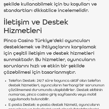
şekilde kullanabilmek için bu koşulları ve
standartları dikkatlice incelemelidir.
İletişim ve Destek
Hizmetleri
Pinco Casino Türkiye’deki oyuncuları
desteklemek ve ihtiyaçlarını karşılamak
için çeşitli iletişim ve destek hizmetleri
sunmaktadır. Bu hizmetler, oyuncuların
sorunlarını hızlı ve etkin bir şekilde
çözebilmesi için tasarlanmıştır.
Telefon Destek: 24/7 süre boyunca aktif olan telefon
destek hizmetleri, oyuncuların herhangi bir sorununun
çözülmemesi durumunda ulaşılabilirler. Destek ekibinin
numarası, pinco casino giriş sayfasında veya mobil
uygulamada bulunabilir.
E-posta Destek: e-posta destek hizmeti, oyuncuların