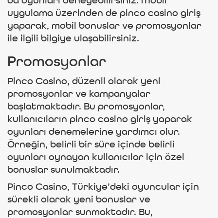
da oyunları deneyebilirsiniz. Mobil
uygulama üzerinden de pinco casino giriş
yaparak, mobil bonuslar ve promosyonlar
ile ilgili bilgiye ulaşabilirsiniz.
Promosyonlar
Pinco Casino, düzenli olarak yeni
promosyonlar ve kampanyalar
başlatmaktadır. Bu promosyonlar,
kullanıcıların pinco casino giriş yaparak
oyunları denemelerine yardımcı olur.
Örneğin, belirli bir süre içinde belirli
oyunları oynayan kullanıcılar için özel
bonuslar sunulmaktadır.
Pinco Casino, Türkiye’deki oyuncular için
sürekli olarak yeni bonuslar ve
promosyonlar sunmaktadır. Bu,