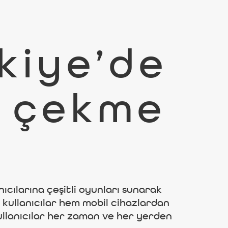
kiye’de
a çekme
ıcılarına çeşitli oyunları sunarak
 kullanıcılar hem mobil cihazlardan
ullanıcılar her zaman ve her yerden