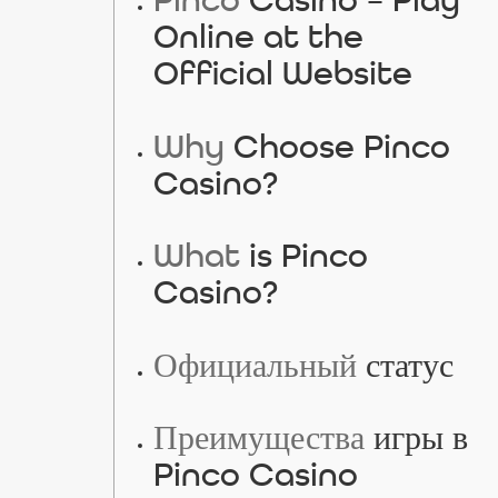
Pinco
Casino – Play
Online at the
Official Website
Why
Choose Pinco
Casino?
What
is Pinco
Casino?
Официальный
статус
Преимущества
игры в
Pinco Casino