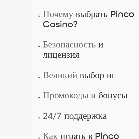
Почему
выбрать Pinco
Casino?
Безопасность
и
лицензия
Великий
выбор иг
Промокоды
и бонусы
24/7
поддержка
Как
играть в Pinco