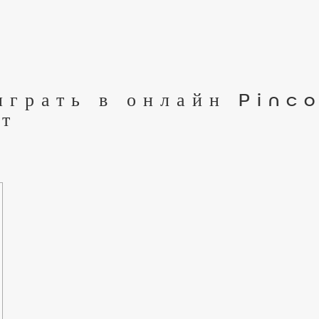
играть в онлайн Pinc
йт