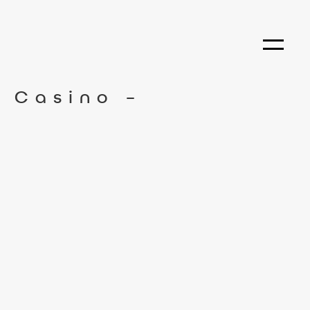
o Casino –