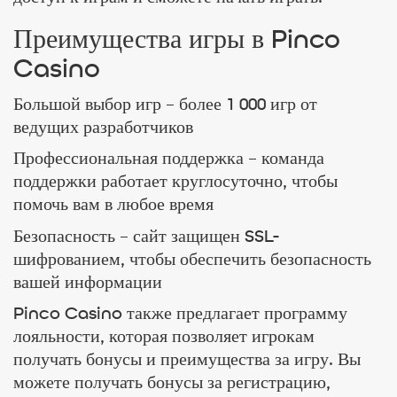
Преимущества игры в Pinco
Casino
Большой выбор игр – более 1 000 игр от
ведущих разработчиков
Профессиональная поддержка – команда
поддержки работает круглосуточно, чтобы
помочь вам в любое время
Безопасность – сайт защищен SSL-
шифрованием, чтобы обеспечить безопасность
вашей информации
Pinco Casino также предлагает программу
лояльности, которая позволяет игрокам
получать бонусы и преимущества за игру. Вы
можете получать бонусы за регистрацию,