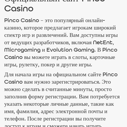
Casino
Pinco Casino – это популярный онлайн-
казино, которое предлагает игрокам широкий
спектр игр и развлечений. Вам доступны игры
от ведущих разработчиков, включая NetEnt,
Microgaming и Evolution Gaming. В Pinco
Casino вы можете играть в слоты, карточные
игры, рулетку, покер и другие игры.
Для начала игры на официальном сайте Pinco
Casino вам нужно зарегистрироваться. Это
можно сделать в считанные минуты, просто
заполнив форму регистрации. Вам потребуется
указать некоторые личные данные, такие как
имя, фамилия, адрес электронной почты и
телефон. После регистрации вы получите
доступ к играм и сможете начать играть.