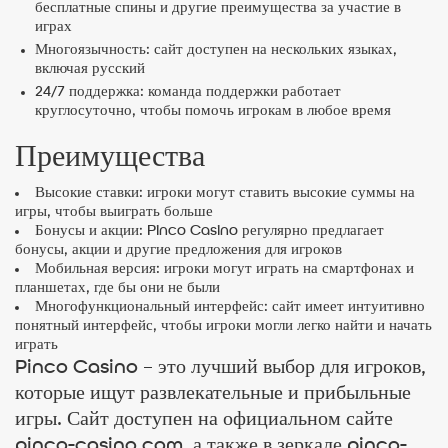
бесплатные спины и другие преимущества за участие в
играх
Многоязычность: сайт доступен на нескольких языках,
включая русский
24/7 поддержка: команда поддержки работает
круглосуточно, чтобы помочь игрокам в любое время
Преимущества
Высокие ставки: игроки могут ставить высокие суммы на
игры, чтобы выиграть больше
Бонусы и акции: Pinco Casino регулярно предлагает
бонусы, акции и другие предложения для игроков
Мобильная версия: игроки могут играть на смартфонах и
планшетах, где бы они не были
Многофункциональный интерфейс: сайт имеет интуитивно
понятный интерфейс, чтобы игроки могли легко найти и начать
играть
Pinco Casino – это лучший выбор для игроков,
которые ищут развлекательные и прибыльные
игры. Сайт доступен на официальном сайте
pinco-casino.com, а также в зеркале pinco-