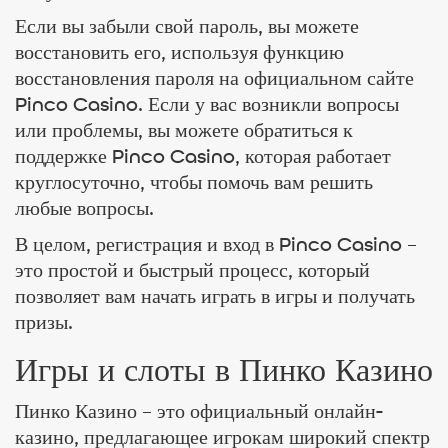
Если вы забыли свой пароль, вы можете
восстановить его, используя функцию
восстановления пароля на официальном сайте
Pinco Casino. Если у вас возникли вопросы
или проблемы, вы можете обратиться к
поддержке Pinco Casino, которая работает
круглосуточно, чтобы помочь вам решить
любые вопросы.
В целом, регистрация и вход в Pinco Casino –
это простой и быстрый процесс, который
позволяет вам начать играть в игры и получать
призы.
Игры и слоты в Пинко Казино
Пинко Казино – это официальный онлайн-
казино, предлагающее игрокам широкий спектр