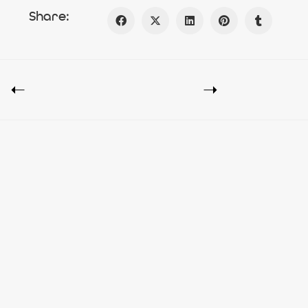
Share: