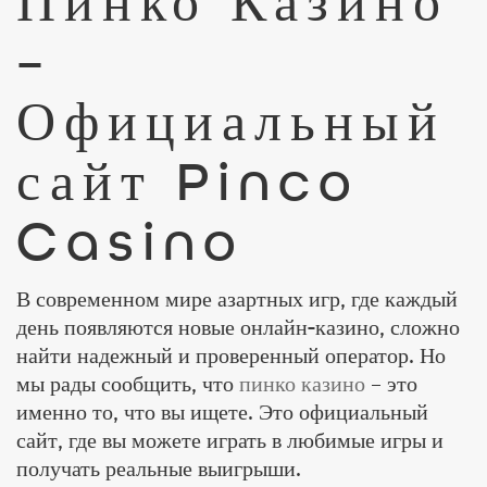
Пинко Казино
–
Официальный
сайт Pinco
Casino
В современном мире азартных игр, где каждый
день появляются новые онлайн-казино, сложно
найти надежный и проверенный оператор. Но
мы рады сообщить, что
пинко казино
– это
именно то, что вы ищете. Это официальный
сайт, где вы можете играть в любимые игры и
получать реальные выигрыши.