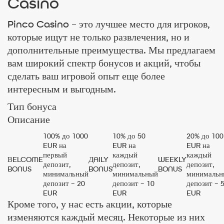
Casino
Pinco Casino – это лучшее место для игроков,
которые ищут не только развлечения, но и
дополнительные преимущества. Мы предлагаем
вам широкий спектр бонусов и акций, чтобы
сделать ваш игровой опыт еще более
интересным и выгодным.
Тип бонуса
Описание
100% до 1000
10% до 50
20% до 100
EUR на
EUR на
EUR на
первый
каждый
каждый
ВELCOME
ДAILY
WEEKLY
депозит,
депозит,
депозит,
BONUS
BONUS
BONUS
минимальный
минимальный
минимальн
депозит – 20
депозит – 10
депозит – 
EUR
EUR
EUR
Кроме того, у нас есть акции, которые
изменяются каждый месяц. Некоторые из них