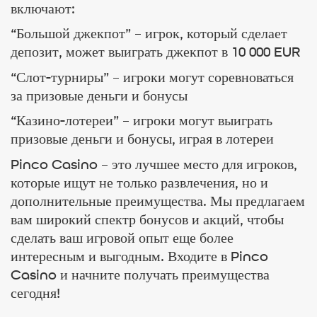
включают:
“Большой джекпот” – игрок, который сделает
депозит, может выиграть джекпот в 10 000 EUR
“Слот-турниры” – игроки могут соревноваться
за призовые деньги и бонусы
“Казино-лотереи” – игроки могут выиграть
призовые деньги и бонусы, играя в лотереи
Pinco Casino – это лучшее место для игроков,
которые ищут не только развлечения, но и
дополнительные преимущества. Мы предлагаем
вам широкий спектр бонусов и акций, чтобы
сделать ваш игровой опыт еще более
интересным и выгодным. Входите в Pinco
Casino и начните получать преимущества
сегодня!