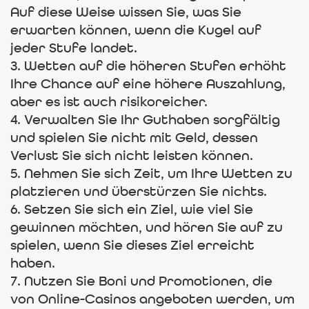
Auf diese Weise wissen Sie, was Sie
erwarten können, wenn die Kugel auf
jeder Stufe landet.
3. Wetten auf die höheren Stufen erhöht
Ihre Chance auf eine höhere Auszahlung,
aber es ist auch risikoreicher.
4. Verwalten Sie Ihr Guthaben sorgfältig
und spielen Sie nicht mit Geld, dessen
Verlust Sie sich nicht leisten können.
5. Nehmen Sie sich Zeit, um Ihre Wetten zu
platzieren und überstürzen Sie nichts.
6. Setzen Sie sich ein Ziel, wie viel Sie
gewinnen möchten, und hören Sie auf zu
spielen, wenn Sie dieses Ziel erreicht
haben.
7. Nutzen Sie Boni und Promotionen, die
von Online-Casinos angeboten werden, um