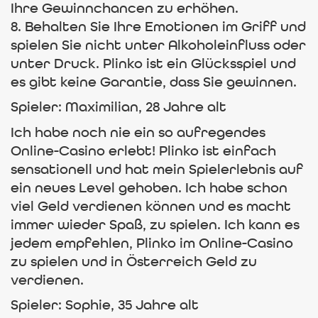
Ihre Gewinnchancen zu erhöhen.
8. Behalten Sie Ihre Emotionen im Griff und
spielen Sie nicht unter Alkoholeinfluss oder
unter Druck. Plinko ist ein Glücksspiel und
es gibt keine Garantie, dass Sie gewinnen.
Spieler: Maximilian, 28 Jahre alt
Ich habe noch nie ein so aufregendes
Online-Casino erlebt! Plinko ist einfach
sensationell und hat mein Spielerlebnis auf
ein neues Level gehoben. Ich habe schon
viel Geld verdienen können und es macht
immer wieder Spaß, zu spielen. Ich kann es
jedem empfehlen, Plinko im Online-Casino
zu spielen und in Österreich Geld zu
verdienen.
Spieler: Sophie, 35 Jahre alt