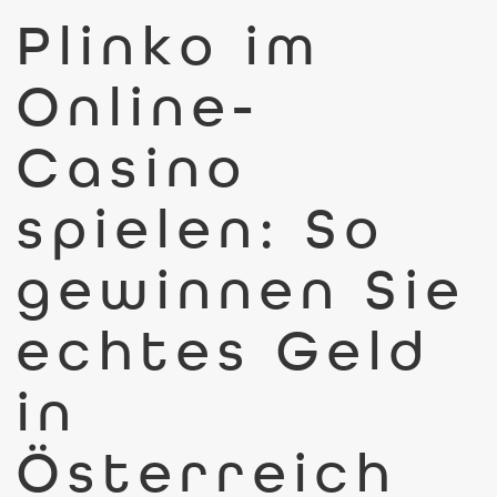
Plinko im
Online-
Casino
spielen: So
gewinnen Sie
echtes Geld
in
Österreich