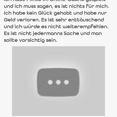
und ich muss sagen, es ist nichts für mich.
Ich habe kein Glück gehabt und habe nur
Geld verloren. Es ist sehr enttäuschend
und ich würde es nicht weiterempfehlen.
Es ist nicht jedermanns Sache und man
sollte vorsichtig sein.