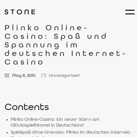
Plinko Online-
Casino: Spaß und
Spannung im
deutschen Internet-
Casino
May 8, 2025
Uncategorized
Contents
Plinko Online-Casino: Ein neuer Stern am
Glücksspielhimmel in Deutschland
Spielspaß ohne Grenzen: Plinko im deutschen Internet-