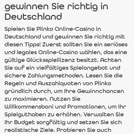
gewinnen Sie richtig in
Deutschland
Spielen Sie Plinko Online-Casino in
Deutschland und gewinnen Sie richtig mit
diesen Tipps! Zuerst sollten Sie ein seriöses
und legales Online-Casino wählen, das eine
gültige Glücksspiellizenz besitzt. Achten
Sie auf ein vielfältiges Spielangebot und
sichere Zahlungsmethoden. Lesen Sie die
Regeln und Auszahlquoten von Plinko
gründlich durch, um Ihre Gewinnchancen
zu maximieren. Nutzen Sie
Willkommensboni und Promotionen, um Ihr
Spielguthaben zu erhöhen. Verwalten Sie
Ihr Budget sorgfältig und setzen Sie sich
realistische Ziele. Probieren Sie auch