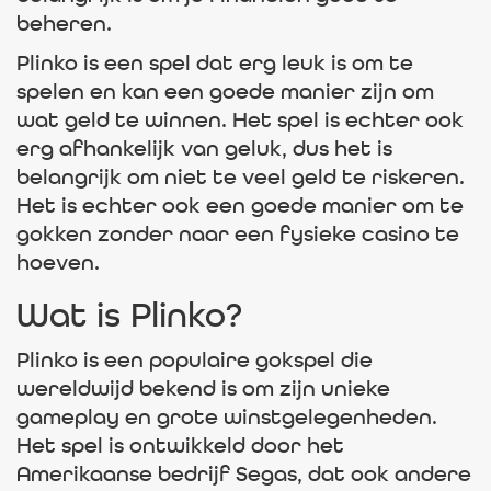
beheren.
Plinko is een spel dat erg leuk is om te
spelen en kan een goede manier zijn om
wat geld te winnen. Het spel is echter ook
erg afhankelijk van geluk, dus het is
belangrijk om niet te veel geld te riskeren.
Het is echter ook een goede manier om te
gokken zonder naar een fysieke casino te
hoeven.
Wat is Plinko?
Plinko is een populaire gokspel die
wereldwijd bekend is om zijn unieke
gameplay en grote winstgelegenheden.
Het spel is ontwikkeld door het
Amerikaanse bedrijf Segas, dat ook andere