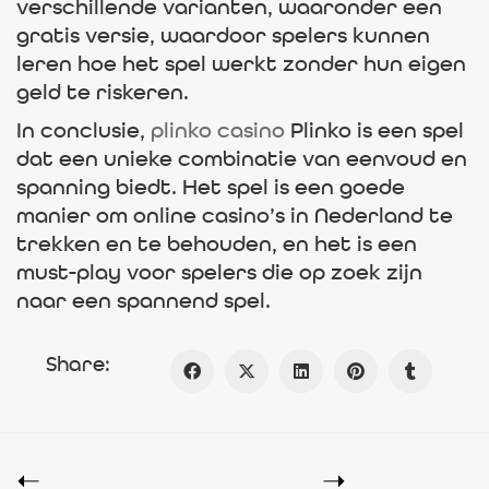
verschillende varianten, waaronder een
gratis versie, waardoor spelers kunnen
leren hoe het spel werkt zonder hun eigen
geld te riskeren.
In conclusie,
plinko casino
Plinko is een spel
dat een unieke combinatie van eenvoud en
spanning biedt. Het spel is een goede
manier om online casino’s in Nederland te
trekken en te behouden, en het is een
must-play voor spelers die op zoek zijn
naar een spannend spel.
Share: