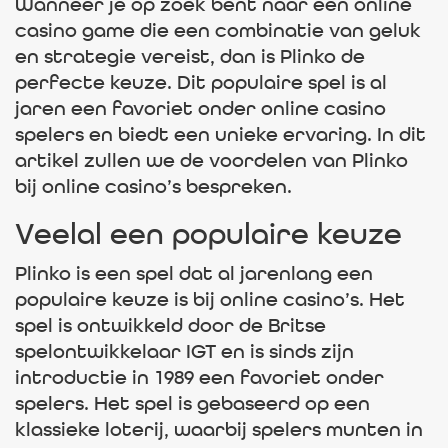
Wanneer je op zoek bent naar een online
casino game die een combinatie van geluk
en strategie vereist, dan is Plinko de
perfecte keuze. Dit populaire spel is al
jaren een favoriet onder online casino
spelers en biedt een unieke ervaring. In dit
artikel zullen we de voordelen van Plinko
bij online casino’s bespreken.
Veelal een populaire keuze
Plinko is een spel dat al jarenlang een
populaire keuze is bij online casino’s. Het
spel is ontwikkeld door de Britse
spelontwikkelaar IGT en is sinds zijn
introductie in 1989 een favoriet onder
spelers. Het spel is gebaseerd op een
klassieke loterij, waarbij spelers munten in