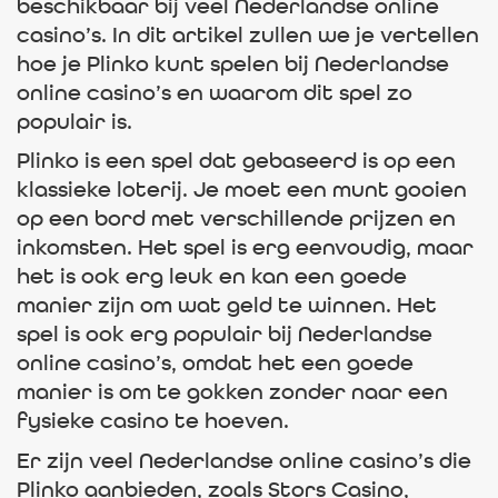
beschikbaar bij veel Nederlandse online
casino’s. In dit artikel zullen we je vertellen
hoe je Plinko kunt spelen bij Nederlandse
online casino’s en waarom dit spel zo
populair is.
Plinko is een spel dat gebaseerd is op een
klassieke loterij. Je moet een munt gooien
op een bord met verschillende prijzen en
inkomsten. Het spel is erg eenvoudig, maar
het is ook erg leuk en kan een goede
manier zijn om wat geld te winnen. Het
spel is ook erg populair bij Nederlandse
online casino’s, omdat het een goede
manier is om te gokken zonder naar een
fysieke casino te hoeven.
Er zijn veel Nederlandse online casino’s die
Plinko aanbieden, zoals Stors Casino,