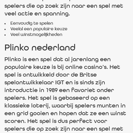
spelers die op zoek zijn naar een spel met
veel actie en spanning.
Eenvoudig te spelen
Veelal een populaire keuze
Veel winstmogelijkheden
Plinko nederland
Plinko is een spel dat al jarenlang een
populaire keuze is bij online casino’s. Het
spel is ontwikkeld door de Britse
spelontwikkelaar IGT en is sinds zijn
introductie in 1989 een favoriet onder
spelers. Het spel is gebaseerd op een
klassieke loterij, waarbij spelers munten in
een grid gooien en hopen dat ze een winst
scoren. Het spel is dus perfect voor
spelers die op zoek zijn naar een spel met