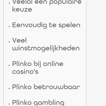
Veelal een populaire
keuze
Eenvoudig te spelen
Veel
winstmogelijkheden
Plinko bij online
casino’s
Plinko betrouwbaar
Plinko gambling