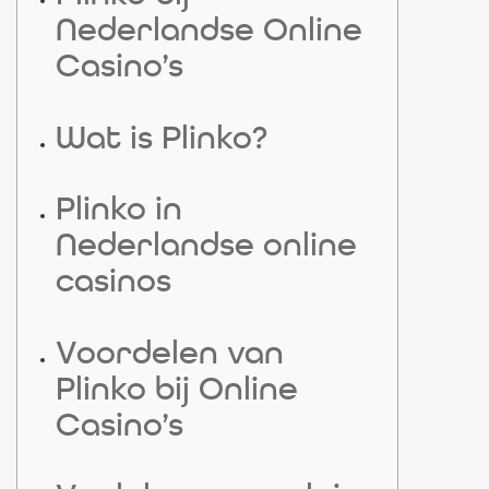
Nederlandse Online
Casino’s
Wat is Plinko?
Plinko in
Nederlandse online
casinos
Voordelen van
Plinko bij Online
Casino’s