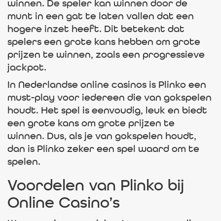
winnen. De speler kan winnen door de
munt in een gat te laten vallen dat een
hogere inzet heeft. Dit betekent dat
spelers een grote kans hebben om grote
prijzen te winnen, zoals een progressieve
jackpot.
In Nederlandse online casinos is Plinko een
must-play voor iedereen die van gokspelen
houdt. Het spel is eenvoudig, leuk en biedt
een grote kans om grote prijzen te
winnen. Dus, als je van gokspelen houdt,
dan is Plinko zeker een spel waard om te
spelen.
Voordelen van Plinko bij
Online Casino’s