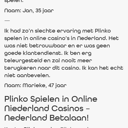
spelen.
Naam: Jan, 35 jaar
—
Ik had zo’n slechte ervaring met Plinko
spelen in online casino’s in Nederland. Het
was niet betrouwbaar en er was geen
goede klantendienst. Ik ben erg
teleurgesteld en zal nooit meer
terugkeren naar dit casino. Ik kan het echt
niet aanbevelen.
Naam: Marieke, 47 jaar
Plinko Spielen in Online
Niederland Casinos –
Nederland Betalaan!