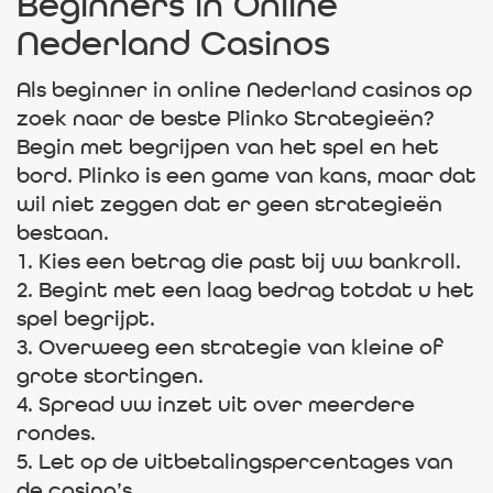
Beginners in Online
Nederland Casinos
Als beginner in online Nederland casinos op
zoek naar de beste Plinko Strategieën?
Begin met begrijpen van het spel en het
bord. Plinko is een game van kans, maar dat
wil niet zeggen dat er geen strategieën
bestaan.
1. Kies een betrag die past bij uw bankroll.
2. Begint met een laag bedrag totdat u het
spel begrijpt.
3. Overweeg een strategie van kleine of
grote stortingen.
4. Spread uw inzet uit over meerdere
rondes.
5. Let op de uitbetalingspercentages van
de casino’s.