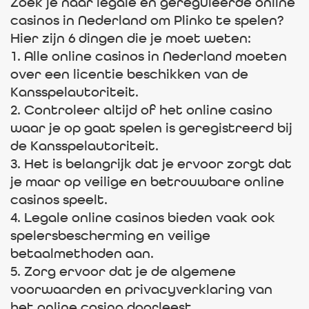
Zoek je naar legale en gereguleerde online
casinos in Nederland om Plinko te spelen?
Hier zijn 6 dingen die je moet weten:
1. Alle online casinos in Nederland moeten
over een licentie beschikken van de
Kansspelautoriteit.
2. Controleer altijd of het online casino
waar je op gaat spelen is geregistreerd bij
de Kansspelautoriteit.
3. Het is belangrijk dat je ervoor zorgt dat
je maar op veilige en betrouwbare online
casinos speelt.
4. Legale online casinos bieden vaak ook
spelersbescherming en veilige
betaalmethoden aan.
5. Zorg ervoor dat je de algemene
voorwaarden en privacyverklaring van
het online casino doorleest.