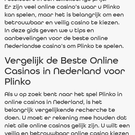
Er zijn veel online casino’s waar u Plinko
kan spelen, maar het is belangrijk om een
betrouwbaar en veilig casino te kiezen.
In deze gids geven we u tips en
aanbevelingen voor de beste online
Nederlandse casino’s om Plinko te spelen.
Vergelijk de Beste Online
Casinos in Nederland voor
Plinko
Als u op zoek bent naar het spel Plinko in
online casinos in Nederland, is het
belangrijk vergelijkende recherche te
doen. U moet er rekening mee houden dat
niet alle online casinos gelijk zijn. U wilt een
veilig en betrouwbaar online casino kiezen