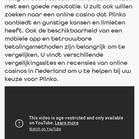
met een goede reputatie. U zult ook willen
zoeken naar een online casino dat Plinko
aanbiedt en gunstige kansen en limieten
heeft. Ook de beschikbaarheid van een
mobiele app en betrouwbare
betalingsmethoden zijn belangrijk om te
vergelijken. U vindt verschillende
vergelijkingssites en recensies van online
casinos in Nederland om u te helpen bij uw
keuze voor Plinko.