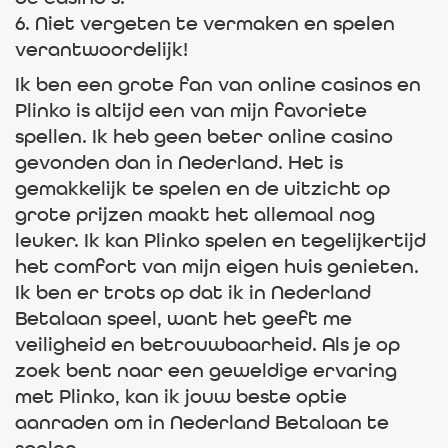
6. Niet vergeten te vermaken en spelen
verantwoordelijk!
Ik ben een grote fan van online casinos en
Plinko is altijd een van mijn favoriete
spellen. Ik heb geen beter online casino
gevonden dan in Nederland. Het is
gemakkelijk te spelen en de uitzicht op
grote prijzen maakt het allemaal nog
leuker. Ik kan Plinko spelen en tegelijkertijd
het comfort van mijn eigen huis genieten.
Ik ben er trots op dat ik in Nederland
Betalaan speel, want het geeft me
veiligheid en betrouwbaarheid. Als je op
zoek bent naar een geweldige ervaring
met Plinko, kan ik jouw beste optie
aanraden om in Nederland Betalaan te