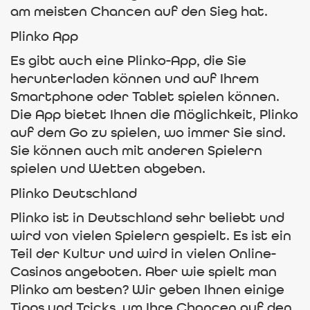
am meisten Chancen auf den Sieg hat.
Plinko App
Es gibt auch eine Plinko-App, die Sie
herunterladen können und auf Ihrem
Smartphone oder Tablet spielen können.
Die App bietet Ihnen die Möglichkeit, Plinko
auf dem Go zu spielen, wo immer Sie sind.
Sie können auch mit anderen Spielern
spielen und Wetten abgeben.
Plinko Deutschland
Plinko ist in Deutschland sehr beliebt und
wird von vielen Spielern gespielt. Es ist ein
Teil der Kultur und wird in vielen Online-
Casinos angeboten. Aber wie spielt man
Plinko am besten? Wir geben Ihnen einige
Tipps und Tricks, um Ihre Chancen auf den