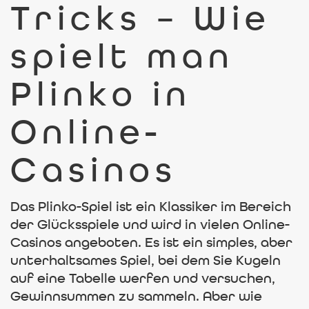
Tricks – Wie
spielt man
Plinko in
Online-
Casinos
Das Plinko-Spiel ist ein Klassiker im Bereich
der Glücksspiele und wird in vielen Online-
Casinos angeboten. Es ist ein simples, aber
unterhaltsames Spiel, bei dem Sie Kugeln
auf eine Tabelle werfen und versuchen,
Gewinnsummen zu sammeln. Aber wie