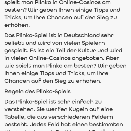
spielt man Plinko in Online-Casinos am
besten? Wir geben Ihnen einige Tipps und
Tricks, um Ihre Chancen auf den Sieg zu
erhöhen.
Das Plinko-Spiel ist in Deutschland sehr
beliebt und wird von vielen Spielern
gespielt. Es ist ein Teil der Kultur und wird
in vielen Online-Casinos angeboten. Aber
wie spielt man Plinko am besten? Wir geben
Ihnen einige Tipps und Tricks, um Ihre
Chancen auf den Sieg zu erhöhen.
Regeln des Plinko-Spiels
Das Plinko-Spiel ist sehr einfach zu
verstehen. Sie werfen Kugeln auf eine
Tabelle, die aus verschiedenen Feldern
besteht. Jedes Feld hat einen bestimmten