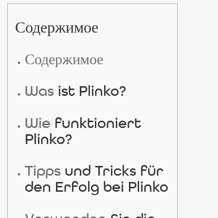
Содержимое
Содержимое
Was
ist Plinko?
Wie
funktioniert
Plinko?
Tipps
und Tricks für
den Erfolg bei Plinko