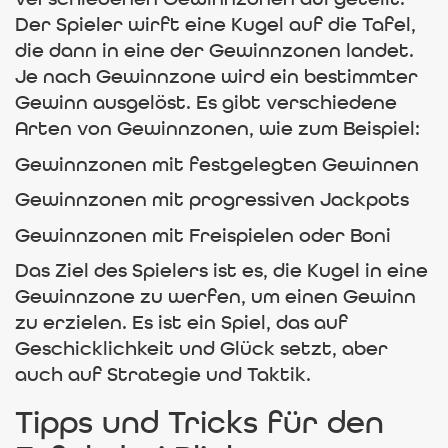
verschiedenen Gewinnzonen aufgeteilt.
Der Spieler wirft eine Kugel auf die Tafel,
die dann in eine der Gewinnzonen landet.
Je nach Gewinnzone wird ein bestimmter
Gewinn ausgelöst. Es gibt verschiedene
Arten von Gewinnzonen, wie zum Beispiel:
Gewinnzonen mit festgelegten Gewinnen
Gewinnzonen mit progressiven Jackpots
Gewinnzonen mit Freispielen oder Boni
Das Ziel des Spielers ist es, die Kugel in eine
Gewinnzone zu werfen, um einen Gewinn
zu erzielen. Es ist ein Spiel, das auf
Geschicklichkeit und Glück setzt, aber
auch auf Strategie und Taktik.
Tipps und Tricks für den