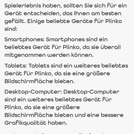
Spielerlebnis haben, sollten Sie sich für ein
Gerät entscheiden, das Ihnen am besten
gefällt. Einige beliebte Geräte für Plinko
sind:
Smartphones: Smartphones sind ein
beliebtes Gerät für Plinko, da sie überall
mitgenommen werden können.
Tablets: Tablets sind ein weiteres beliebtes
Gerät für Plinko, da sie eine größere
Bildschirmfläche bieten.
Desktop-Computer: Desktop-Computer
sind ein weiteres beliebtes Gerät für
Plinko, da sie eine größere
Bildschirmfläche bieten und eine bessere
Grafikqualität haben.