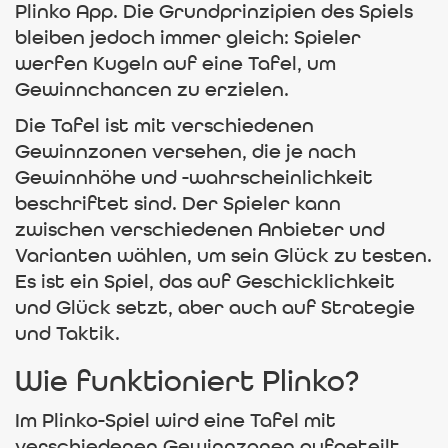
Plinko App. Die Grundprinzipien des Spiels
bleiben jedoch immer gleich: Spieler
werfen Kugeln auf eine Tafel, um
Gewinnchancen zu erzielen.
Die Tafel ist mit verschiedenen
Gewinnzonen versehen, die je nach
Gewinnhöhe und -wahrscheinlichkeit
beschriftet sind. Der Spieler kann
zwischen verschiedenen Anbieter und
Varianten wählen, um sein Glück zu testen.
Es ist ein Spiel, das auf Geschicklichkeit
und Glück setzt, aber auch auf Strategie
und Taktik.
Wie funktioniert Plinko?
Im Plinko-Spiel wird eine Tafel mit