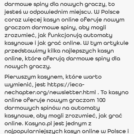
darmowe spiny dla nowych graczy, to
jesteś w odpowiednim miejscu. W Polsce
coraz więcej kasyn online oferuje nowym
graczom darmowe spiny, aby mogli
zrozumieć, jak funkcjonują automaty
kasynowe i jak grać online. W tym artykule
przedstawimy kilka najlepszych kasyn
online, które oferują darmowe spiny dla
nowych graczy.
Pierwszym kasynem, które warto
wymienić, jest https://ieca-
nechapter.org/newsletter.html . To kasyno
online oferuje nowym graczom 100
darmowych spinów na automaty
kasynowe, aby mogli zrozumieć, jak grać
online. Kasyno.pl jest jednym z
najpopularniejszych kasyn online w Polsce i