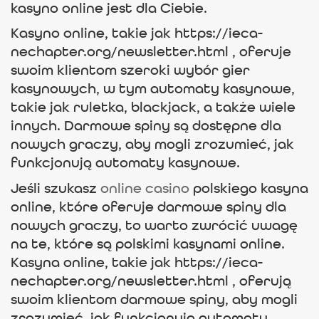
kasyno online jest dla Ciebie.
Kasyno online, takie jak https://ieca-
nechapter.org/newsletter.html , oferuje
swoim klientom szeroki wybór gier
kasynowych, w tym automaty kasynowe,
takie jak ruletka, blackjack, a także wiele
innych. Darmowe spiny są dostępne dla
nowych graczy, aby mogli zrozumieć, jak
funkcjonują automaty kasynowe.
Jeśli szukasz
online casino
polskiego kasyna
online, które oferuje darmowe spiny dla
nowych graczy, to warto zwrócić uwagę
na te, które są polskimi kasynami online.
Kasyna online, takie jak https://ieca-
nechapter.org/newsletter.html , oferują
swoim klientom darmowe spiny, aby mogli
zrozumieć, jak funkcjonują automaty