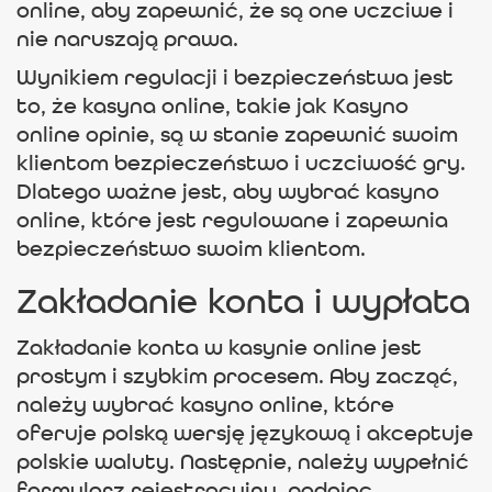
online, aby zapewnić, że są one uczciwe i
nie naruszają prawa.
Wynikiem regulacji i bezpieczeństwa jest
to, że kasyna online, takie jak Kasyno
online opinie, są w stanie zapewnić swoim
klientom bezpieczeństwo i uczciwość gry.
Dlatego ważne jest, aby wybrać kasyno
online, które jest regulowane i zapewnia
bezpieczeństwo swoim klientom.
Zakładanie konta i wypłata
Zakładanie konta w kasynie online jest
prostym i szybkim procesem. Aby zacząć,
należy wybrać kasyno online, które
oferuje polską wersję językową i akceptuje
polskie waluty. Następnie, należy wypełnić
formularz rejestracyjny, podając