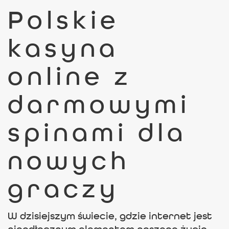
Polskie
kasyna
online z
darmowymi
spinami dla
nowych
graczy
W dzisiejszym świecie, gdzie internet jest