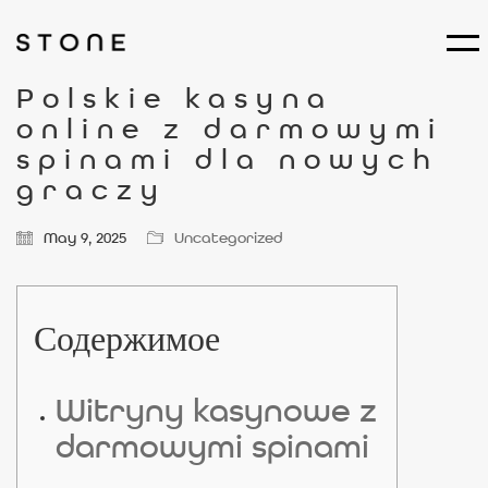
Polskie kasyna
online z darmowymi
spinami dla nowych
graczy
May 9, 2025
Uncategorized
Содержимое
Witryny kasynowe z
darmowymi spinami