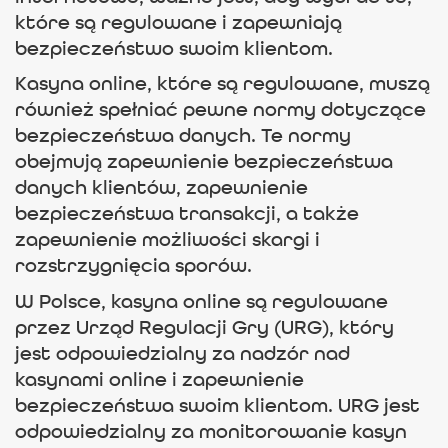
które są regulowane i zapewniają
bezpieczeństwo swoim klientom.
Kasyna online, które są regulowane, muszą
również spełniać pewne normy dotyczące
bezpieczeństwa danych. Te normy
obejmują zapewnienie bezpieczeństwa
danych klientów, zapewnienie
bezpieczeństwa transakcji, a także
zapewnienie możliwości skargi i
rozstrzygnięcia sporów.
W Polsce, kasyna online są regulowane
przez Urząd Regulacji Gry (URG), który
jest odpowiedzialny za nadzór nad
kasynami online i zapewnienie
bezpieczeństwa swoim klientom. URG jest
odpowiedzialny za monitorowanie kasyn