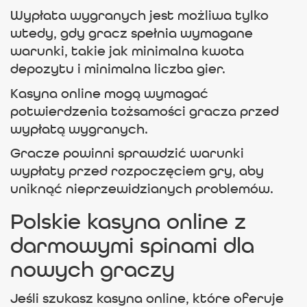
Wypłata wygranych jest możliwa tylko
wtedy, gdy gracz spełnia wymagane
warunki, takie jak minimalna kwota
depozytu i minimalna liczba gier.
Kasyna online mogą wymagać
potwierdzenia tożsamości gracza przed
wypłatą wygranych.
Gracze powinni sprawdzić warunki
wypłaty przed rozpoczęciem gry, aby
uniknąć nieprzewidzianych problemów.
Polskie kasyna online z
darmowymi spinami dla
nowych graczy
Jeśli szukasz kasyna online, które oferuje