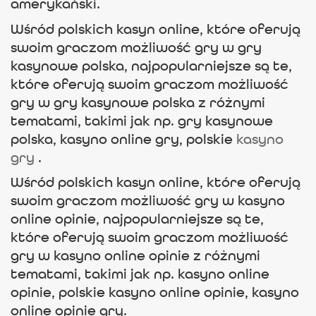
amerykański.
Wśród polskich kasyn online, które oferują
swoim graczom możliwość gry w gry
kasynowe polska, najpopularniejsze są te,
które oferują swoim graczom możliwość
gry w gry kasynowe polska z różnymi
tematami, takimi jak np. gry kasynowe
polska, kasyno online gry, polskie
kasyno
gry
.
Wśród polskich kasyn online, które oferują
swoim graczom możliwość gry w kasyno
online opinie, najpopularniejsze są te,
które oferują swoim graczom możliwość
gry w kasyno online opinie z różnymi
tematami, takimi jak np. kasyno online
opinie, polskie kasyno online opinie, kasyno
online opinie gry.