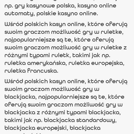
np. gry kasynowe polska, kasyno online
automaty, polskie kasyno online.
Wśród polskich kasyn online, które oferują
swoim graczom możliwość gry w ruletke,
najpopularniejsze są te, które oferują
swoim graczom możliwość gry w ruletke z
różnymi typami ruletk, takimi jak np.
ruletka amerykańska, ruletka europejska,
ruletka francuska.
Wśród polskich kasyn online, które oferują
swoim graczom możliwość gry w
blackjacka, najpopularniejsze są te, które
oferują swoim graczom możliwość gry w
blackjacka z różnymi typami blackjacka,
takimi jak np. blackjacka standardowy,
blackjacka europejski, blackjacka