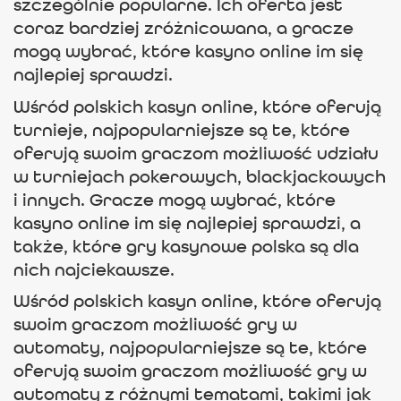
szczególnie popularne. Ich oferta jest
coraz bardziej zróżnicowana, a gracze
mogą wybrać, które kasyno online im się
najlepiej sprawdzi.
Wśród polskich kasyn online, które oferują
turnieje, najpopularniejsze są te, które
oferują swoim graczom możliwość udziału
w turniejach pokerowych, blackjackowych
i innych. Gracze mogą wybrać, które
kasyno online im się najlepiej sprawdzi, a
także, które gry kasynowe polska są dla
nich najciekawsze.
Wśród polskich kasyn online, które oferują
swoim graczom możliwość gry w
automaty, najpopularniejsze są te, które
oferują swoim graczom możliwość gry w
automaty z różnymi tematami, takimi jak