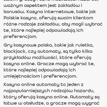
ważnym aspektem jest zakładów i
bonusów. Kasyna internetowe, takie jak
Polskie kasyno, oferują swoim klientom
różne rodzaje zakładów, aby mogli wybrać
te, które najlepiej odpowiadają ich
preferencjom.
Gry kasynowe polska, takie jak ruletka,
blackjack, czy automaty, są tylko kilka
przykładów możliwości, które oferują
kasyna online. Gracze mogą wybrać te,
które najlepiej odpowiadają ich
umiejętnościom i preferencjom.
Kasyno online automaty to jeden z
najpopularniejszych rodzajów hazardu,
który oferują kasyna online. Automaty są
łatwe w obsłudze, a gracze mogą wygrać