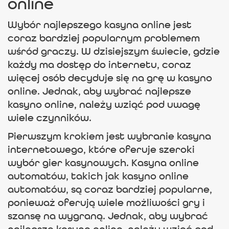
online
Wybór najlepszego kasyna online jest
coraz bardziej popularnym problemem
wśród graczy. W dzisiejszym świecie, gdzie
każdy ma dostęp do internetu, coraz
więcej osób decyduje się na grę w kasyno
online. Jednak, aby wybrać najlepsze
kasyno online, należy wziąć pod uwagę
wiele czynników.
Pierwszym krokiem jest wybranie kasyna
internetowego, które oferuje szeroki
wybór gier kasynowych. Kasyna online
automatów, takich jak kasyno online
automatów, są coraz bardziej popularne,
ponieważ oferują wiele możliwości gry i
szansę na wygraną. Jednak, aby wybrać