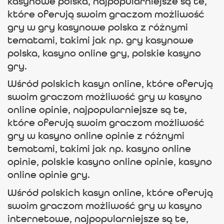
kasynowe polska, najpopularniejsze są te,
które oferują swoim graczom możliwość
gry w gry kasynowe polska z różnymi
tematami, takimi jak np. gry kasynowe
polska, kasyno online gry, polskie kasyno
gry.
Wśród polskich kasyn online, które oferują
swoim graczom możliwość gry w kasyno
online opinie, najpopularniejsze są te,
które oferują swoim graczom możliwość
gry w kasyno online opinie z różnymi
tematami, takimi jak np. kasyno online
opinie, polskie kasyno online opinie, kasyno
online opinie gry.
Wśród polskich kasyn online, które oferują
swoim graczom możliwość gry w kasyno
internetowe, najpopularniejsze są te,