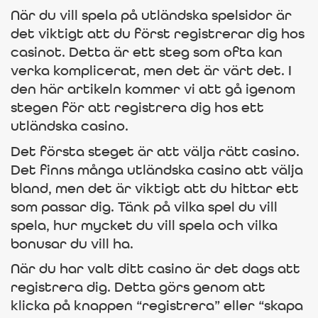
När du vill spela på utländska spelsidor är
det viktigt att du först registrerar dig hos
casinot. Detta är ett steg som ofta kan
verka komplicerat, men det är värt det. I
den här artikeln kommer vi att gå igenom
stegen för att registrera dig hos ett
utländska casino.
Det första steget är att välja rätt casino.
Det finns många utländska casino att välja
bland, men det är viktigt att du hittar ett
som passar dig. Tänk på vilka spel du vill
spela, hur mycket du vill spela och vilka
bonusar du vill ha.
När du har valt ditt casino är det dags att
registrera dig. Detta görs genom att
klicka på knappen “registrera” eller “skapa