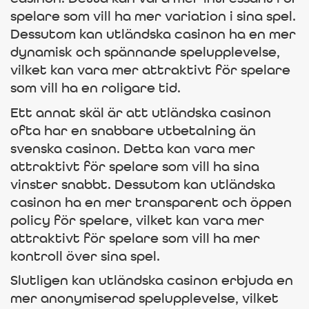
spelare som vill ha mer variation i sina spel.
Dessutom kan utländska casinon ha en mer
dynamisk och spännande spelupplevelse,
vilket kan vara mer attraktivt för spelare
som vill ha en roligare tid.
Ett annat skäl är att utländska casinon
ofta har en snabbare utbetalning än
svenska casinon. Detta kan vara mer
attraktivt för spelare som vill ha sina
vinster snabbt. Dessutom kan utländska
casinon ha en mer transparent och öppen
policy för spelare, vilket kan vara mer
attraktivt för spelare som vill ha mer
kontroll över sina spel.
Slutligen kan utländska casinon erbjuda en
mer anonymiserad spelupplevelse, vilket