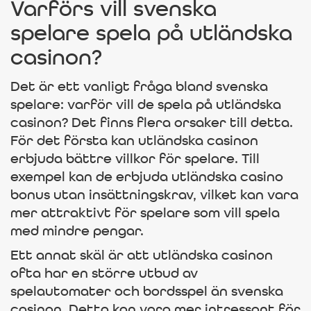
Varförs vill svenska
spelare spela på utländska
casinon?
Det är ett vanligt fråga bland svenska
spelare: varför vill de spela på utländska
casinon? Det finns flera orsaker till detta.
För det första kan utländska casinon
erbjuda bättre villkor för spelare. Till
exempel kan de erbjuda utländska casino
bonus utan insättningskrav, vilket kan vara
mer attraktivt för spelare som vill spela
med mindre pengar.
Ett annat skäl är att utländska casinon
ofta har en större utbud av
spelautomater och bordsspel än svenska
casinon. Detta kan vara mer intressant för