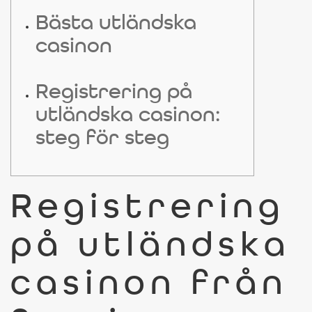
Bästa utländska
casinon
Registrering på
utländska casinon:
steg för steg
Registrering
på utländska
casinon från