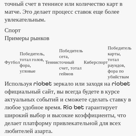
точный счет в теннисе или количество карт в
матче. Это делает процесс ставок еще более
увлекательным.
Спорт
Примеры рынков
Победитель
Победитель
Победитель,
карты,
сета,
тотал голов,
тотал
Футбол
Теннис
точный
Киберспорт
фора,
раундов,
счет, тотал
угловые
фора по
геймов
убийствам
Используя riobet зеркало или заходя на riobet
официальный сайт, вы всегда будете в курсе
актуальных событий и сможете сделать ставку в
любое удобное время. Rio bet гарантирует
широкий выбор и высокие коэффициенты, что
делает платформу привлекательной для всех
любителей азарта.