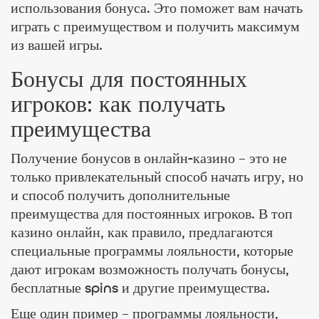
использования бонуса. Это поможет вам начать
играть с преимуществом и получить максимум
из вашей игры.
Бонусы для постоянных
игроков: как получать
преимущества
Получение бонусов в онлайн-казино – это не
только привлекательный способ начать игру, но
и способ получить дополнительные
преимущества для постоянных игроков. В топ
казино онлайн, как правило, предлагаются
специальные программы лояльности, которые
дают игрокам возможность получать бонусы,
бесплатные spins и другие преимущества.
Еще один пример – программы лояльности,