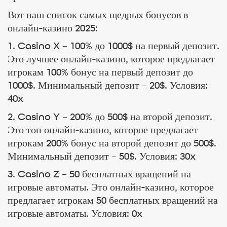
Вот наш список самых щедрых бонусов в
онлайн-казино 2025:
1. Casino X – 100% до 1000$ на первый депозит.
Это лучшее онлайн-казино, которое предлагает
игрокам 100% бонус на первый депозит до
1000$. Минимальный депозит – 20$. Условия:
40x
2. Casino Y – 200% до 500$ на второй депозит.
Это топ онлайн-казино, которое предлагает
игрокам 200% бонус на второй депозит до 500$.
Минимальный депозит – 50$. Условия: 30x
3. Casino Z – 50 бесплатных вращений на
игровые автоматы. Это онлайн-казино, которое
предлагает игрокам 50 бесплатных вращений на
игровые автоматы. Условия: 0x