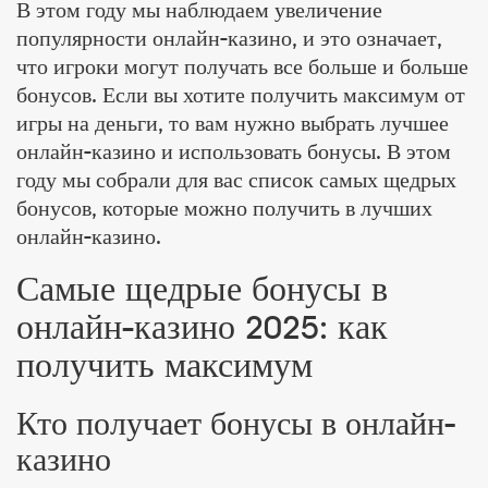
В этом году мы наблюдаем увеличение
популярности онлайн-казино, и это означает,
что игроки могут получать все больше и больше
бонусов. Если вы хотите получить максимум от
игры на деньги, то вам нужно выбрать лучшее
онлайн-казино и использовать бонусы. В этом
году мы собрали для вас список самых щедрых
бонусов, которые можно получить в лучших
онлайн-казино.
Самые щедрые бонусы в
онлайн-казино 2025: как
получить максимум
Кто получает бонусы в онлайн-
казино