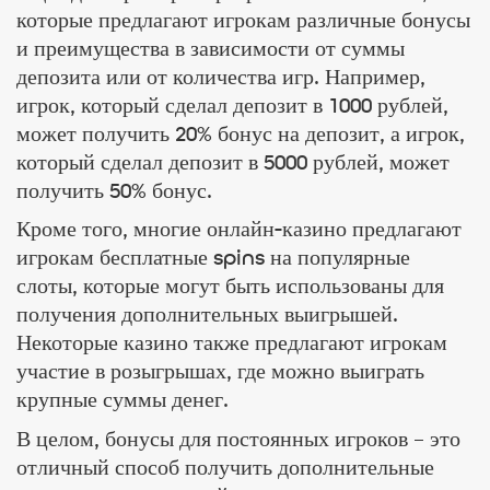
которые предлагают игрокам различные бонусы
и преимущества в зависимости от суммы
депозита или от количества игр. Например,
игрок, который сделал депозит в 1000 рублей,
может получить 20% бонус на депозит, а игрок,
который сделал депозит в 5000 рублей, может
получить 50% бонус.
Кроме того, многие онлайн-казино предлагают
игрокам бесплатные spins на популярные
слоты, которые могут быть использованы для
получения дополнительных выигрышей.
Некоторые казино также предлагают игрокам
участие в розыгрышах, где можно выиграть
крупные суммы денег.
В целом, бонусы для постоянных игроков – это
отличный способ получить дополнительные