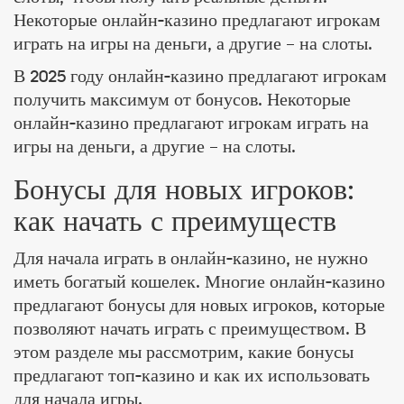
Некоторые онлайн-казино предлагают игрокам
играть на игры на деньги, а другие – на слоты.
В 2025 году онлайн-казино предлагают игрокам
получить максимум от бонусов. Некоторые
онлайн-казино предлагают игрокам играть на
игры на деньги, а другие – на слоты.
Бонусы для новых игроков:
как начать с преимуществ
Для начала играть в онлайн-казино, не нужно
иметь богатый кошелек. Многие онлайн-казино
предлагают бонусы для новых игроков, которые
позволяют начать играть с преимуществом. В
этом разделе мы рассмотрим, какие бонусы
предлагают топ-казино и как их использовать
для начала игры.