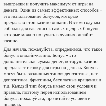
выигрыши и получить максимум от игры на
деньги. Один из самых эффективных способов –
это использование бонусов, которые
предлагают топ казино онлайн. В этом году мы
собрали для вас список самых щедрых бонусов,
которые можно получить в лучших онлайн-
казино.
Для начала, пожалуйста, определимся, что такое
бонус в онлайн-казино. Бонус – это
дополнительная сумма денег, которую казино
предлагает игроку для игры на деньги. Бонусы
могут быть различных типов: депозитные, нет
депозитные, фриспины, бесплатные вращения и
т.д. Каждый тип бонуса имеет свои условия и
правила, поэтому перед использованием
бонуса, пожалуйста, прочитайте условия и
правила.