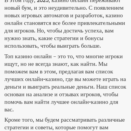
В этом году, 2025, казино онлайн переживают
новый бум, и это неудивительно. С появлением
новых игровых автоматов и разработок, казино
онлайн становятся все более привлекательными
для игроков. Но, чтобы достичь успеха, вам
нужно знать, какие стратегии и бонусы
использовать, чтобы выиграть больше.
Топ казино онлайн – это то, что многие игроки
ищут, но не всегда знают, как найти. Мы
поможем вам в этом, предлагая вам список
лучших онлайн-казино, где вы можете играть на
деньги и выиграть реальные деньги. Наш список
основан на анализе и отзывах игроков, чтобы
помочь вам найти лучшее онлайн-казино для
вас.
Кроме того, мы будем рассматривать различные
стратегии и советы, которые помогут вам