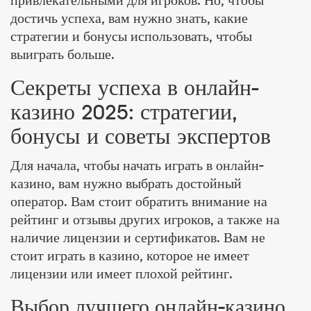
привлекательными для игроков. Но, чтобы
достичь успеха, вам нужно знать, какие
стратегии и бонусы использовать, чтобы
выиграть больше.
Секреты успеха в онлайн-
казино 2025: стратегии,
бонусы и советы экспертов
Для начала, чтобы начать играть в онлайн-
казино, вам нужно выбрать достойный
оператор. Вам стоит обратить внимание на
рейтинг и отзывы других игроков, а также на
наличие лицензии и сертификатов. Вам не
стоит играть в казино, которое не имеет
лицензии или имеет плохой рейтинг.
Выбор лучшего онлайн-казино