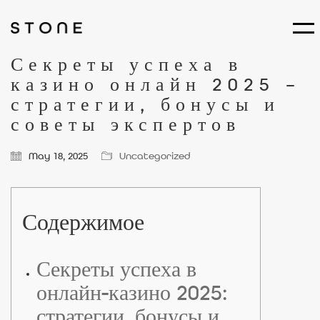
Секреты успеха в
казино онлайн 2025 –
стратегии, бонусы и
советы экспертов
May 18, 2025
Uncategorized
Содержимое
Секреты успеха в
онлайн-казино 2025:
стратегии, бонусы и