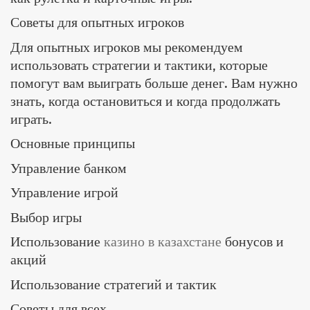
Советы для опытных игроков
Для опытных игроков мы рекомендуем
использовать стратегии и тактики, которые
помогут вам выиграть больше денег. Вам нужно
знать, когда остановиться и когда продолжать
играть.
Основные принципы
Управление банком
Управление игрой
Выбор игры
Использование
казино в казахстане
бонусов и
акций
Использование стратегий и тактик