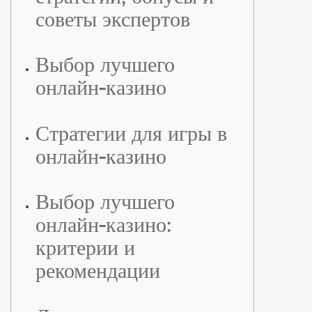
советы экспертов
Выбор лучшего
онлайн-казино
Стратегии для игры в
онлайн-казино
Выбор лучшего
онлайн-казино:
критерии и
рекомендации