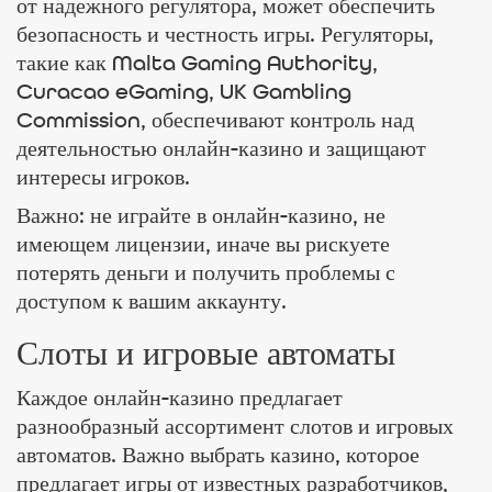
от надежного регулятора, может обеспечить
безопасность и честность игры. Регуляторы,
такие как Malta Gaming Authority,
Curacao eGaming, UK Gambling
Commission, обеспечивают контроль над
деятельностью онлайн-казино и защищают
интересы игроков.
Важно: не играйте в онлайн-казино, не
имеющем лицензии, иначе вы рискуете
потерять деньги и получить проблемы с
доступом к вашим аккаунту.
Слоты и игровые автоматы
Каждое онлайн-казино предлагает
разнообразный ассортимент слотов и игровых
автоматов. Важно выбрать казино, которое
предлагает игры от известных разработчиков,