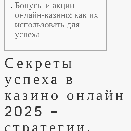
Бонусы и акции
онлайн-казино: как их
использовать для
успеха
Секреты
успеха в
казино онлайн
2025 –
стратегии,