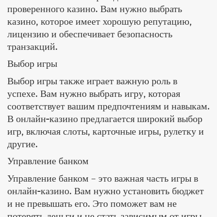
проверенного казино. Вам нужно выбрать
казино, которое имеет хорошую репутацию,
лицензию и обеспечивает безопасность
транзакций.
Выбор игры
Выбор игры также играет важную роль в
успехе. Вам нужно выбрать игру, которая
соответствует вашим предпочтениям и навыкам.
В онлайн-казино предлагается широкий выбор
игр, включая слоты, карточные игры, рулетку и
другие.
Управление банком
Управление банком – это важная часть игры в
онлайн-казино. Вам нужно установить бюджет
и не превышать его. Это поможет вам не
потерять деньги и не стать зависимым от игры.