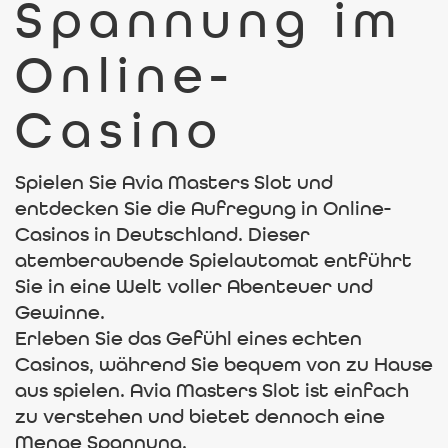
Spannung im
Online-
Casino
Spielen Sie Avia Masters Slot und
entdecken Sie die Aufregung in Online-
Casinos in Deutschland. Dieser
atemberaubende Spielautomat entführt
Sie in eine Welt voller Abenteuer und
Gewinne.
Erleben Sie das Gefühl eines echten
Casinos, während Sie bequem von zu Hause
aus spielen. Avia Masters Slot ist einfach
zu verstehen und bietet dennoch eine
Menge Spannung.