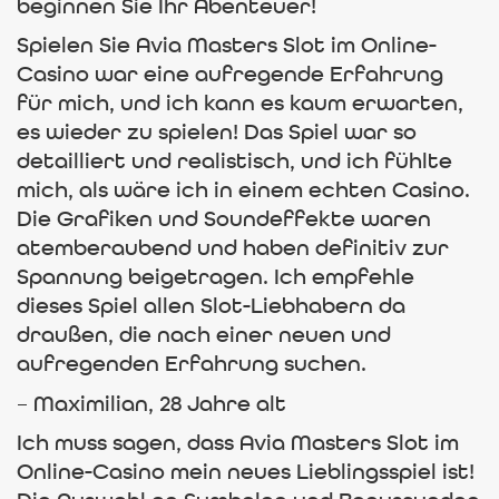
beginnen Sie Ihr Abenteuer!
Spielen Sie Avia Masters Slot im Online-
Casino war eine aufregende Erfahrung
für mich, und ich kann es kaum erwarten,
es wieder zu spielen! Das Spiel war so
detailliert und realistisch, und ich fühlte
mich, als wäre ich in einem echten Casino.
Die Grafiken und Soundeffekte waren
atemberaubend und haben definitiv zur
Spannung beigetragen. Ich empfehle
dieses Spiel allen Slot-Liebhabern da
draußen, die nach einer neuen und
aufregenden Erfahrung suchen.
– Maximilian, 28 Jahre alt
Ich muss sagen, dass Avia Masters Slot im
Online-Casino mein neues Lieblingsspiel ist!