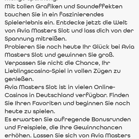
Mit tollen Grafiken und Soundeffekten
tauchen Sie in ein faszinierendes
Spielerlebnis ein. Entdecke jetzt die Welt
von Avia Masters Slot und lass dich von der
Spannung mitreißen.
Probieren Sie noch heute Ihr Glück bei Avia
Masters Slot und gewinnen Sie groß.
Verpassen Sie nicht die Chance, Ihr
Lieblingscasino-Spiel in vollen Zügen zu
genießen.
Avia Masters Slot ist in vielen Online-
Casinos in Deutschland verfügbar. Finden
Sie Ihren Favoriten und beginnen Sie noch
heute zu spielen.
Es erwarten Sie aufregende Bonusrunden
und Freispiele, die Ihre Gewinnchancen
erhöhen. Lassen Sie sich von Avia Masters