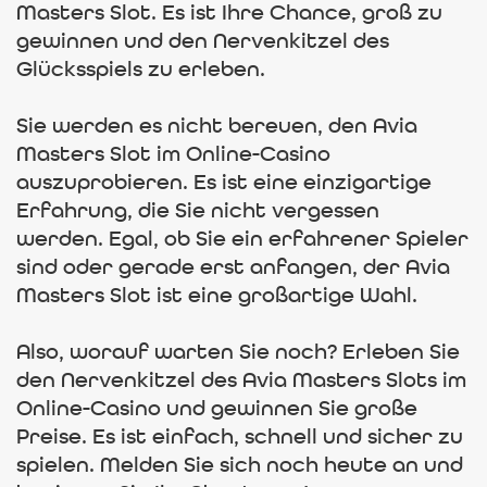
Masters Slot. Es ist Ihre Chance, groß zu
gewinnen und den Nervenkitzel des
Glücksspiels zu erleben.
Sie werden es nicht bereuen, den Avia
Masters Slot im Online-Casino
auszuprobieren. Es ist eine einzigartige
Erfahrung, die Sie nicht vergessen
werden. Egal, ob Sie ein erfahrener Spieler
sind oder gerade erst anfangen, der Avia
Masters Slot ist eine großartige Wahl.
Also, worauf warten Sie noch? Erleben Sie
den Nervenkitzel des Avia Masters Slots im
Online-Casino und gewinnen Sie große
Preise. Es ist einfach, schnell und sicher zu
spielen. Melden Sie sich noch heute an und