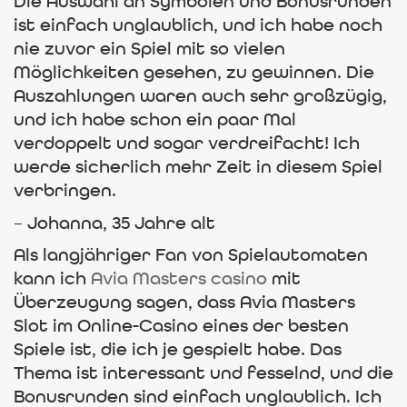
Die Auswahl an Symbolen und Bonusrunden
ist einfach unglaublich, und ich habe noch
nie zuvor ein Spiel mit so vielen
Möglichkeiten gesehen, zu gewinnen. Die
Auszahlungen waren auch sehr großzügig,
und ich habe schon ein paar Mal
verdoppelt und sogar verdreifacht! Ich
werde sicherlich mehr Zeit in diesem Spiel
verbringen.
– Johanna, 35 Jahre alt
Als langjähriger Fan von Spielautomaten
kann ich
Avia Masters casino
mit
Überzeugung sagen, dass Avia Masters
Slot im Online-Casino eines der besten
Spiele ist, die ich je gespielt habe. Das
Thema ist interessant und fesselnd, und die
Bonusrunden sind einfach unglaublich. Ich