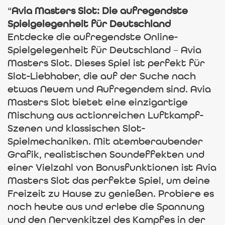
“
Avia Masters Slot: Die aufregendste
Spielgelegenheit für Deutschland
Entdecke die aufregendste Online-
Spielgelegenheit für Deutschland – Avia
Masters Slot. Dieses Spiel ist perfekt für
Slot-Liebhaber, die auf der Suche nach
etwas Neuem und Aufregendem sind. Avia
Masters Slot bietet eine einzigartige
Mischung aus actionreichen Luftkampf-
Szenen und klassischen Slot-
Spielmechaniken. Mit atemberaubender
Grafik, realistischen Soundeffekten und
einer Vielzahl von Bonusfunktionen ist Avia
Masters Slot das perfekte Spiel, um deine
Freizeit zu Hause zu genießen. Probiere es
noch heute aus und erlebe die Spannung
und den Nervenkitzel des Kampfes in der