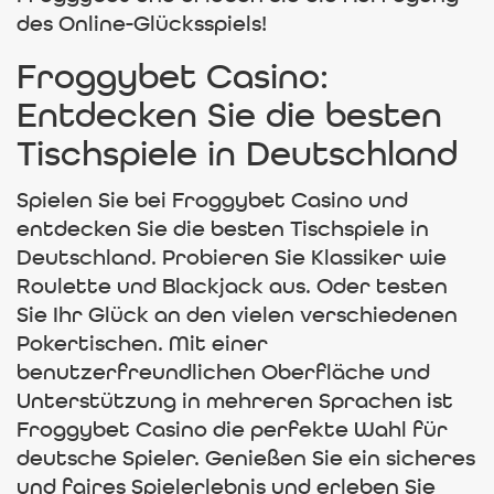
des Online-Glücksspiels!
Froggybet Casino:
Entdecken Sie die besten
Tischspiele in Deutschland
Spielen Sie bei Froggybet Casino und
entdecken Sie die besten Tischspiele in
Deutschland. Probieren Sie Klassiker wie
Roulette und Blackjack aus. Oder testen
Sie Ihr Glück an den vielen verschiedenen
Pokertischen. Mit einer
benutzerfreundlichen Oberfläche und
Unterstützung in mehreren Sprachen ist
Froggybet Casino die perfekte Wahl für
deutsche Spieler. Genießen Sie ein sicheres
und faires Spielerlebnis und erleben Sie