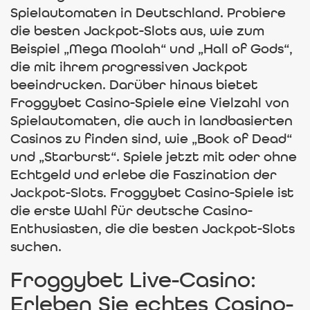
Spielautomaten in Deutschland. Probiere
die besten Jackpot-Slots aus, wie zum
Beispiel „Mega Moolah“ und „Hall of Gods“,
die mit ihrem progressiven Jackpot
beeindrucken. Darüber hinaus bietet
Froggybet Casino-Spiele eine Vielzahl von
Spielautomaten, die auch in landbasierten
Casinos zu finden sind, wie „Book of Dead“
und „Starburst“. Spiele jetzt mit oder ohne
Echtgeld und erlebe die Faszination der
Jackpot-Slots. Froggybet Casino-Spiele ist
die erste Wahl für deutsche Casino-
Enthusiasten, die die besten Jackpot-Slots
suchen.
Froggybet Live-Casino:
Erleben Sie echtes Casino-