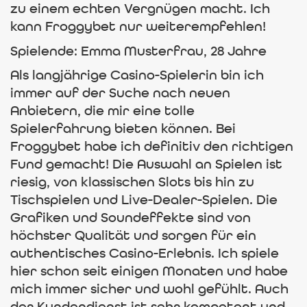
zu einem echten Vergnügen macht. Ich
kann Froggybet nur weiterempfehlen!
Spielende: Emma Musterfrau, 28 Jahre
Als langjährige Casino-Spielerin bin ich
immer auf der Suche nach neuen
Anbietern, die mir eine tolle
Spielerfahrung bieten können. Bei
Froggybet habe ich definitiv den richtigen
Fund gemacht! Die Auswahl an Spielen ist
riesig, von klassischen Slots bis hin zu
Tischspielen und Live-Dealer-Spielen. Die
Grafiken und Soundeffekte sind von
höchster Qualität und sorgen für ein
authentisches Casino-Erlebnis. Ich spiele
hier schon seit einigen Monaten und habe
mich immer sicher und wohl gefühlt. Auch