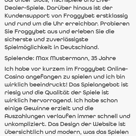
darunter Slots, Tischspiele und Live-
Dealer-Spiele. Darüber hinaus ist der
Kundensupport von Froggybet erstklassig
und rund um die Uhr erreichbar. Probieren
Sie Froggybet aus und erleben Sie die
sicherste und zuverlässigste
Spielmöglichkeit in Deutschland.
Spielende: Max Mustermann, 35 Jahre
Ich habe vor kurzem im Froggybet Online-
Casino angefangen zu spielen und ich bin
wirklich beeindruckt! Das Spielangebot ist
riesig und die Qualität der Spiele ist
wirklich hervorragend. Ich habe schon
einige Gewinne erzielt und die
Auszahlungen verlaufen immer schnell und
unkompliziert. Das Design der Website ist
übersichtlich und modern, was das Spielen