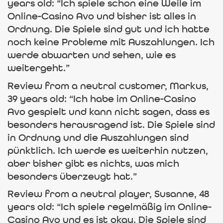
years old: “Ich spiele schon eine Weile im
Online-Casino Avo und bisher ist alles in
Ordnung. Die Spiele sind gut und ich hatte
noch keine Probleme mit Auszahlungen. Ich
werde abwarten und sehen, wie es
weitergeht.”
Review from a neutral customer, Markus,
39 years old: “Ich habe im Online-Casino
Avo gespielt und kann nicht sagen, dass es
besonders herausragend ist. Die Spiele sind
in Ordnung und die Auszahlungen sind
pünktlich. Ich werde es weiterhin nutzen,
aber bisher gibt es nichts, was mich
besonders überzeugt hat.”
Review from a neutral player, Susanne, 48
years old: “Ich spiele regelmäßig im Online-
Casino Avo und es ist okay. Die Spiele sind