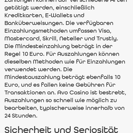
Zahlungen können auf verschiedene Arten
getätigt werden, einschließlich
Kreditkarten, E-Wallets und
Banküberweisungen. Die verfügbaren
Einzahlungsmethoden umfassen Visa,
Mastercard, Skrill, Neteller und Trustly.
Die Mindesteinzahlung beträgt in der
Regel 10 Euro. Für Auszahlungen können
dieselben Methoden wie für Einzahlungen
verwendet werden. Die
Mindestauszahlung beträgt ebenfalls 10
Euro, und es fallen keine Gebühren für
Transaktionen an. Avo Casino ist bestrebt,
Auszahlungen so schnell wie möglich zu
bearbeiten, typischerweise innerhalb von
24 Stunden.
Sicherheit und Seriosität