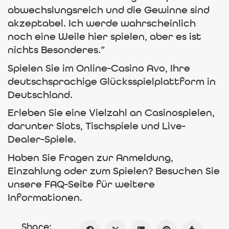
abwechslungsreich und die Gewinne sind
akzeptabel. Ich werde wahrscheinlich
noch eine Weile hier spielen, aber es ist
nichts Besonderes.”
Spielen Sie im Online-Casino Avo, Ihre
deutschsprachige Glücksspielplattform in
Deutschland.
Erleben Sie eine Vielzahl an Casinospielen,
darunter Slots, Tischspiele und Live-
Dealer-Spiele.
Haben Sie Fragen zur Anmeldung,
Einzahlung oder zum Spielen? Besuchen Sie
unsere FAQ-Seite für weitere
Informationen.
Share: