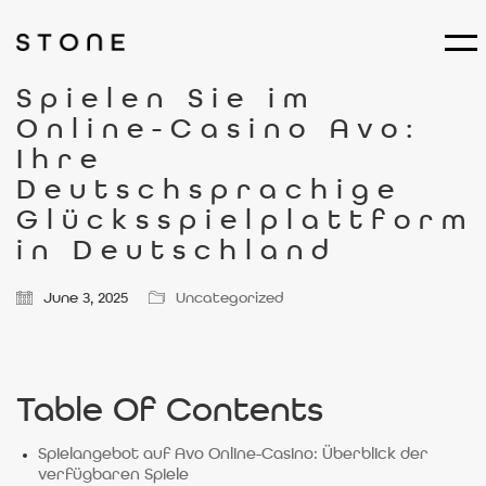
Spielen Sie im
Online-Casino Avo:
Ihre
Deutschsprachige
Glücksspielplattform
in Deutschland
June 3, 2025
Uncategorized
Table Of Contents
Spielangebot auf Avo Online-Casino: Überblick der
verfügbaren Spiele