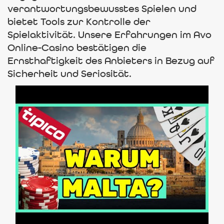
verantwortungsbewusstes Spielen und
bietet Tools zur Kontrolle der
Spielaktivität. Unsere Erfahrungen im Avo
Online-Casino bestätigen die
Ernsthaftigkeit des Anbieters in Bezug auf
Sicherheit und Seriosität.