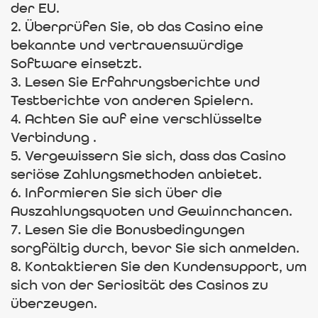
der EU.
2. Überprüfen Sie, ob das Casino eine
bekannte und vertrauenswürdige
Software einsetzt.
3. Lesen Sie Erfahrungsberichte und
Testberichte von anderen Spielern.
4. Achten Sie auf eine verschlüsselte
Verbindung .
5. Vergewissern Sie sich, dass das Casino
seriöse Zahlungsmethoden anbietet.
6. Informieren Sie sich über die
Auszahlungsquoten und Gewinnchancen.
7. Lesen Sie die Bonusbedingungen
sorgfältig durch, bevor Sie sich anmelden.
8. Kontaktieren Sie den Kundensupport, um
sich von der Seriosität des Casinos zu
überzeugen.