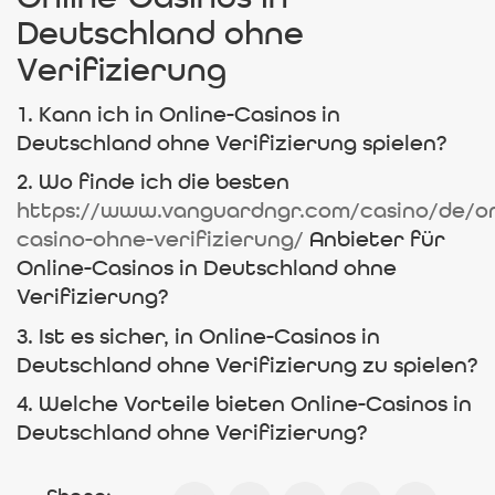
Deutschland ohne
Verifizierung
1. Kann ich in Online-Casinos in
Deutschland ohne Verifizierung spielen?
2. Wo finde ich die besten
https://www.vanguardngr.com/casino/de/on
casino-ohne-verifizierung/
Anbieter für
Online-Casinos in Deutschland ohne
Verifizierung?
3. Ist es sicher, in Online-Casinos in
Deutschland ohne Verifizierung zu spielen?
4. Welche Vorteile bieten Online-Casinos in
Deutschland ohne Verifizierung?