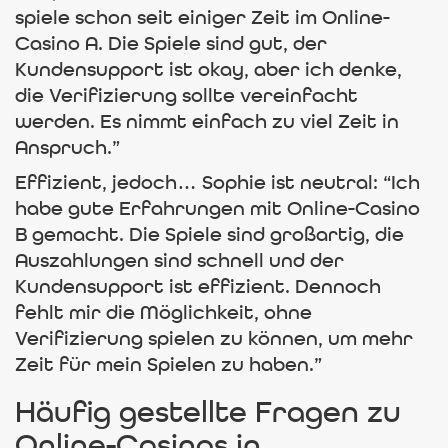
spiele schon seit einiger Zeit im Online-
Casino A. Die Spiele sind gut, der
Kundensupport ist okay, aber ich denke,
die Verifizierung sollte vereinfacht
werden. Es nimmt einfach zu viel Zeit in
Anspruch.”
Effizient, jedoch… Sophie ist neutral: “Ich
habe gute Erfahrungen mit Online-Casino
B gemacht. Die Spiele sind großartig, die
Auszahlungen sind schnell und der
Kundensupport ist effizient. Dennoch
fehlt mir die Möglichkeit, ohne
Verifizierung spielen zu können, um mehr
Zeit für mein Spielen zu haben.”
Häufig gestellte Fragen zu
Online-Casinos in