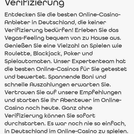
Verifizierung
Entdecken Sie die besten Online-Casino-
Anbieter in Deutschland, die keiner
Verifizierung bedürfen! Erleben Sie das
Vegas-Feeling bequem von zu Hause aus.
Genießen Sie eine Vielzahl an Spielen wie
Roulette, Blackjack, Poker und
Spielautomaten. Unser Expertenteam hat
die besten Online-Casinos für Sie getestet
und bewertet. Spannende Boni und
schnelle Auszahlungen erwarten Sie.
Vertrauen Sie auf unsere Empfehlungen
und starten Sie Ihr Abenteuer im Online-
Casino noch heute. Ganz ohne
Verifizierung können Sie sofort
durchstarten. Es war noch nie so einfach,
in Deutschland im Online-Casino zu spielen.