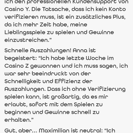
ich den professionellen Kundensupport von
Casino Y. Die Tatsache, dass ich kein Konto
verifizieren muss, ist ein zusätzliches Plus,
da ich mehr Zeit habe, meine
Lieblingsspiele zu spielen und Gewinne
einzustreichen.”
Schnelle Auszahlungen! Anna ist
begeistert: “Ich habe letzte Woche im
Casino Z gewonnen und ich muss sagen, ich
war sehr beeindruckt von der
Schnelligkeit und Effizienz der
Auszahlungen. Dass ich ohne Verifizierung
spielen kann, ist großartig, da es mir
erlaubt, sofort mit dem Spielen zu
beginnen und Gewinne schnell zu
erhalten.”
Gut, aber… Maximilian ist neutral: “Ich