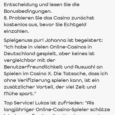
Entscheidung und lesen Sie die
Bonusbedingungen.
8. Probieren Sie das Casino zunächst
kostenlos aus, bevor Sie Echtgeld
einzahlen.
Spielgenuss pur! Johanna ist begeistert:
“Ich habe in vielen Online-Casinos in
Deutschland gespielt, aber keines ist
vergleichbar mit der
Benutzerfreundlichkeit und Auswahl an
Spielen im Casino X. Die Tatsache, dass ich
ohne Verifizierung spielen kann, ist ein
zusätzlicher Vorteil, der viel Zeit und
Mühe spart.”
Top Service! Lukas ist zufrieden: “Als
langjähriger Online-Casino-Spieler schätze