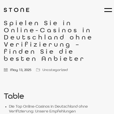
Spielen Sie in
Online-Casinos in
Deutschland ohne
Verifizierung –
finden Sie die
besten Anbieter
May 13, 2025
Uncategorized
Table
Die Top Online-Casinos in Deutschland ohne
Verifizierung: Unsere Empfehlungen