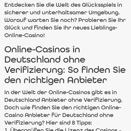
Entdecken Sie die Welt des Glücksspiels in
sicherer und unterhaltsamer Umgebung.
Worauf warten Sie noch? Probieren Sie Ihr
Glück und finden Sie Ihr neues Lieblings-
Online-Casino!
Online-Casinos in
Deutschland ohne
Verifizierung: So finden Sie
den richtigen Anbieter
In der Welt der Online-Casinos gibt es in
Deutschland Anbieter ohne Verifizierung.
Doch wie finden Sie den richtigen Online-
Casino Anbieter für Deutschland ohne
Verifizierung? Hier sind 8 Tipps:
1. Überprüfen Sie die Lizenz des Casinos –