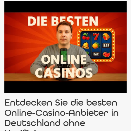
Entdecken Sie die besten
Online-Casino-Anbieter in
Deutschland ohne