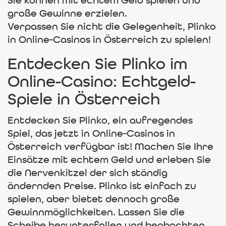
Sie können mit echtem Geld spielen und
große Gewinne erzielen.
Verpassen Sie nicht die Gelegenheit, Plinko
in Online-Casinos in Österreich zu spielen!
Entdecken Sie Plinko im
Online-Casino: Echtgeld-
Spiele in Österreich
Entdecken Sie Plinko, ein aufregendes
Spiel, das jetzt in Online-Casinos in
Österreich verfügbar ist! Machen Sie Ihre
Einsätze mit echtem Geld und erleben Sie
die Nervenkitzel der sich ständig
ändernden Preise. Plinko ist einfach zu
spielen, aber bietet dennoch große
Gewinnmöglichkeiten. Lassen Sie die
Scheibe herunterfallen und beobachten