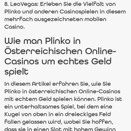
8. LeoVegas: Erleben Sie die Vielfalt von
Plinko und anderen Casinospielen in diesem
mehrfach ausgezeichneten mobilen
Casino.
Wie man Plinko in
Österreichischen Online-
Casinos um echtes Geld
spielt
In diesem Artikel erfahren Sie, wie Sie
Plinko in österreichischen Online-Casinos
mit echtem Geld spielen können. Plinko ist
ein unterhaltsames Spiel, bei dem eine
Kugel von oben in ein dreieckiges Feld
fallen gelassen wird, wobei Sie hoffen,
dass sie in einen Slot mit hohem Gewinn