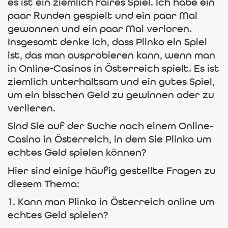
es ist ein ziemlich faires Spiel. Ich habe ein
paar Runden gespielt und ein paar Mal
gewonnen und ein paar Mal verloren.
Insgesamt denke ich, dass Plinko ein Spiel
ist, das man ausprobieren kann, wenn man
in Online-Casinos in Österreich spielt. Es ist
ziemlich unterhaltsam und ein gutes Spiel,
um ein bisschen Geld zu gewinnen oder zu
verlieren.
Sind Sie auf der Suche nach einem Online-
Casino in Österreich, in dem Sie Plinko um
echtes Geld spielen können?
Hier sind einige häufig gestellte Fragen zu
diesem Thema:
1. Kann man Plinko in Österreich online um
echtes Geld spielen?