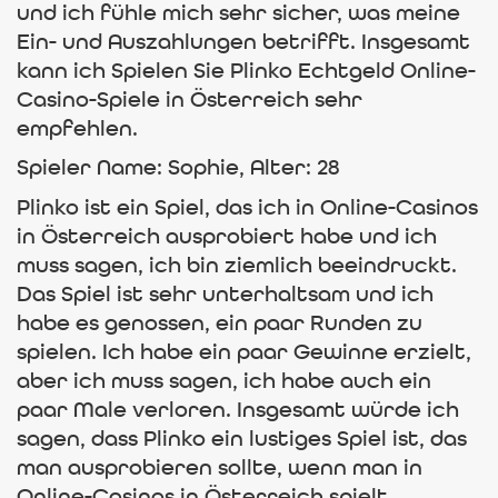
und ich fühle mich sehr sicher, was meine
Ein- und Auszahlungen betrifft. Insgesamt
kann ich Spielen Sie Plinko Echtgeld Online-
Casino-Spiele in Österreich sehr
empfehlen.
Spieler Name: Sophie, Alter: 28
Plinko ist ein Spiel, das ich in Online-Casinos
in Österreich ausprobiert habe und ich
muss sagen, ich bin ziemlich beeindruckt.
Das Spiel ist sehr unterhaltsam und ich
habe es genossen, ein paar Runden zu
spielen. Ich habe ein paar Gewinne erzielt,
aber ich muss sagen, ich habe auch ein
paar Male verloren. Insgesamt würde ich
sagen, dass Plinko ein lustiges Spiel ist, das
man ausprobieren sollte, wenn man in
Online-Casinos in Österreich spielt.