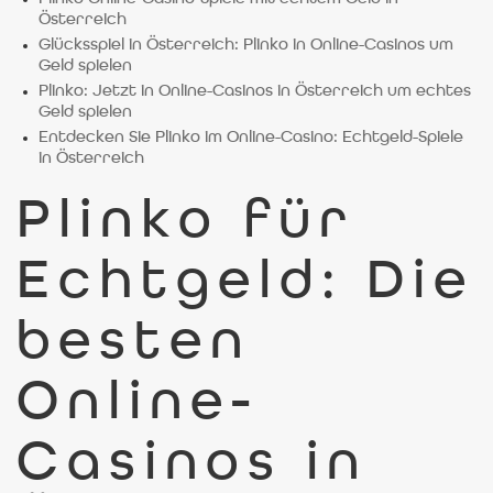
Österreich
Glücksspiel in Österreich: Plinko in Online-Casinos um
Geld spielen
Plinko: Jetzt in Online-Casinos in Österreich um echtes
Geld spielen
Entdecken Sie Plinko im Online-Casino: Echtgeld-Spiele
in Österreich
Plinko für
Echtgeld: Die
besten
Online-
Casinos in