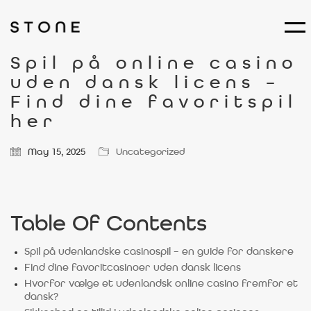
Spil på online casino
uden dansk licens –
Find dine favoritspil
her
May 15, 2025
Uncategorized
Table Of Contents
Spil på udenlandske casinospil – en guide for danskere
Find dine favoritcasinoer uden dansk licens
Hvorfor vælge et udenlandsk online casino fremfor et
dansk?