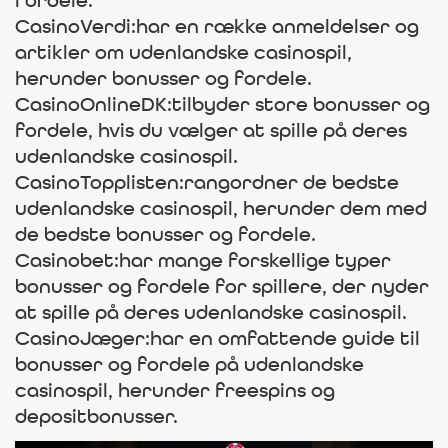
fordele.
CasinoVerdi:har en række anmeldelser og
artikler om udenlandske casinospil,
herunder bonusser og fordele.
CasinoOnlineDK:tilbyder store bonusser og
fordele, hvis du vælger at spille på deres
udenlandske casinospil.
CasinoTopplisten:rangordner de bedste
udenlandske casinospil, herunder dem med
de bedste bonusser og fordele.
Casinobet:har mange forskellige typer
bonusser og fordele for spillere, der nyder
at spille på deres udenlandske casinospil.
CasinoJæger:har en omfattende guide til
bonusser og fordele på udenlandske
casinospil, herunder freespins og
depositbonusser.