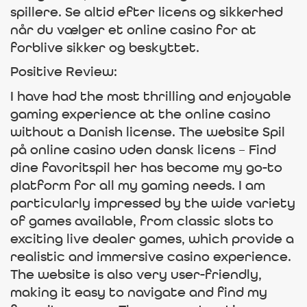
spillere. Se altid efter licens og sikkerhed
når du vælger et online casino for at
forblive sikker og beskyttet.
Positive Review:
I have had the most thrilling and enjoyable
gaming experience at the online casino
without a Danish license. The website
Spil
på online casino uden dansk licens – Find
dine favoritspil her
has become my go-to
platform for all my gaming needs. I am
particularly impressed by the wide variety
of games available, from classic slots to
exciting live dealer games, which provide a
realistic and immersive casino experience.
The website is also very user-friendly,
making it easy to navigate and find my