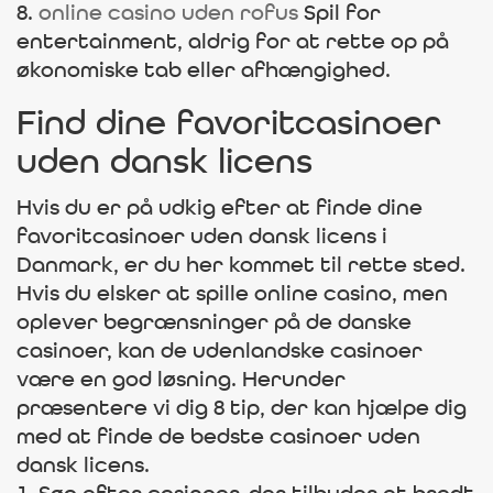
8.
online casino uden rofus
Spil for
entertainment, aldrig for at rette op på
økonomiske tab eller afhængighed.
Find dine favoritcasinoer
uden dansk licens
Hvis du er på udkig efter at finde dine
favoritcasinoer uden dansk licens i
Danmark, er du her kommet til rette sted.
Hvis du elsker at spille online casino, men
oplever begrænsninger på de danske
casinoer, kan de udenlandske casinoer
være en god løsning. Herunder
præsentere vi dig 8 tip, der kan hjælpe dig
med at finde de bedste casinoer uden
dansk licens.