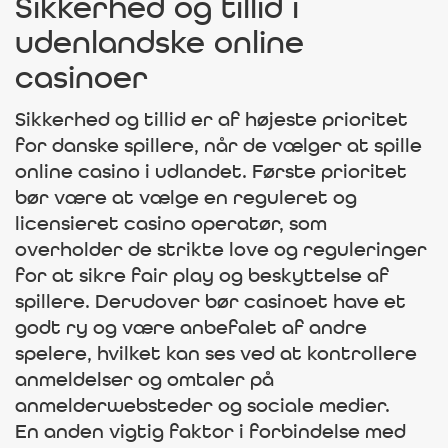
Sikkerhed og tillid i
udenlandske online
casinoer
Sikkerhed og tillid er af højeste prioritet
for danske spillere, når de vælger at spille
online casino i udlandet. Første prioritet
bør være at vælge en reguleret og
licensieret casino operatør, som
overholder de strikte love og reguleringer
for at sikre fair play og beskyttelse af
spillere. Derudover bør casinoet have et
godt ry og være anbefalet af andre
spelere, hvilket kan ses ved at kontrollere
anmeldelser og omtaler på
anmelderwebsteder og sociale medier.
En anden vigtig faktor i forbindelse med