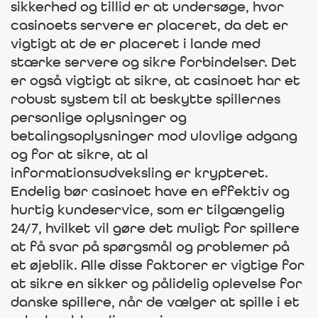
sikkerhed og tillid er at undersøge, hvor
casinoets servere er placeret, da det er
vigtigt at de er placeret i lande med
stærke servere og sikre forbindelser. Det
er også vigtigt at sikre, at casinoet har et
robust system til at beskytte spillernes
personlige oplysninger og
betalingsoplysninger mod ulovlige adgang
og for at sikre, at al
informationsudveksling er krypteret.
Endelig bør casinoet have en effektiv og
hurtig kundeservice, som er tilgængelig
24/7, hvilket vil gøre det muligt for spillere
at få svar på spørgsmål og problemer på
et øjeblik. Alle disse faktorer er vigtige for
at sikre en sikker og pålidelig oplevelse for
danske spillere, når de vælger at spille i et