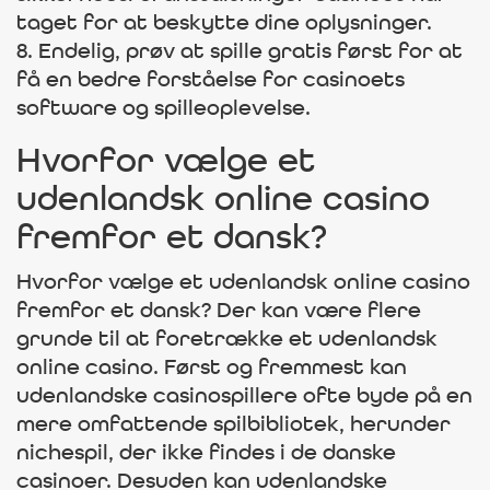
taget for at beskytte dine oplysninger.
8. Endelig, prøv at spille gratis først for at
få en bedre forståelse for casinoets
software og spilleoplevelse.
Hvorfor vælge et
udenlandsk online casino
fremfor et dansk?
Hvorfor vælge et udenlandsk online casino
fremfor et dansk? Der kan være flere
grunde til at foretrække et udenlandsk
online casino. Først og fremmest kan
udenlandske casinospillere ofte byde på en
mere omfattende spilbibliotek, herunder
nichespil, der ikke findes i de danske
casinoer. Desuden kan udenlandske