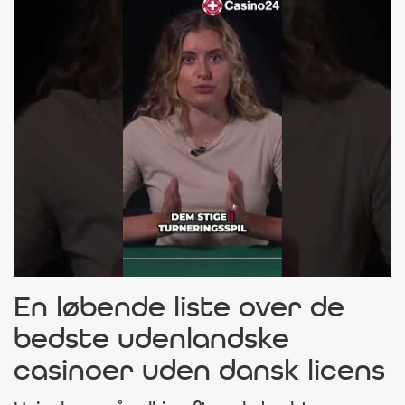
En løbende liste over de
bedste udenlandske
casinoer uden dansk licens