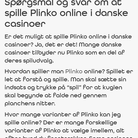
Spørgsmål og svar om at
spille Plinko online i danske
casinoer
Er det muligt at spille Plinko online i danske
casinoer? Ja, det er det! Mange danske
casinoer tilbyder nu Plinko som en del af
deres spiludvalg.
Hvordan spiller man
Plinko
online? Spillet er
let at forstå og spille. Man skal sætte sin
indsats og trykke på “spil” for at kuglen
skal begynde at falde ned gennem
planchens nitter.
Hvor mange varianter af Plinko kan jeg
spille online? Der er mange forskellige
varianter af Plinko at vælge imellem, alt