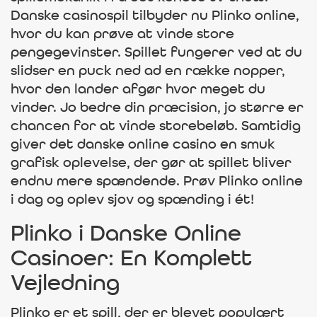
Danske casinospil tilbyder nu Plinko online,
hvor du kan prøve at vinde store
pengegevinster. Spillet fungerer ved at du
slidser en puck ned ad en række nopper,
hvor den lander afgør hvor meget du
vinder. Jo bedre din præcision, jo større er
chancen for at vinde storebeløb. Samtidig
giver det danske online casino en smuk
grafisk oplevelse, der gør at spillet bliver
endnu mere spændende. Prøv Plinko online
i dag og oplev sjov og spænding i ét!
Plinko i Danske Online
Casinoer: En Komplett
Vejledning
Plinko er et spill, der er blevet populært