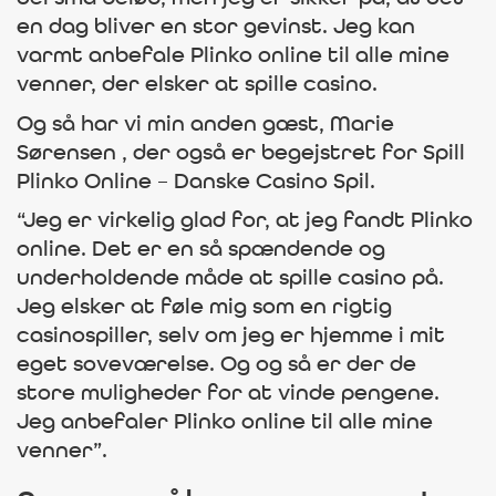
en dag bliver en stor gevinst. Jeg kan
varmt anbefale Plinko online til alle mine
venner, der elsker at spille casino.
Og så har vi min anden gæst, Marie
Sørensen , der også er begejstret for Spill
Plinko Online – Danske Casino Spil.
“Jeg er virkelig glad for, at jeg fandt Plinko
online. Det er en så spændende og
underholdende måde at spille casino på.
Jeg elsker at føle mig som en rigtig
casinospiller, selv om jeg er hjemme i mit
eget soveværelse. Og og så er der de
store muligheder for at vinde pengene.
Jeg anbefaler Plinko online til alle mine
venner”.