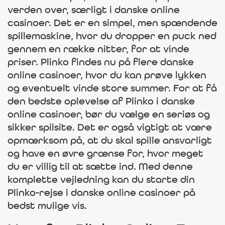
verden over, særligt i danske online
casinoer. Det er en simpel, men spændende
spillemaskine, hvor du dropper en puck ned
gennem en række nitter, for at vinde
priser. Plinko findes nu på flere danske
online casinoer, hvor du kan prøve lykken
og eventuelt vinde store summer. For at få
den bedste oplevelse af Plinko i danske
online casinoer, bør du vælge en seriøs og
sikker spilsite. Det er også vigtigt at være
opmærksom på, at du skal spille ansvarligt
og have en øvre grænse for, hvor meget
du er villig til at sætte ind. Med denne
komplette vejledning kan du starte din
Plinko-rejse i danske online casinoer på
bedst mulige vis.