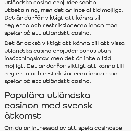
utländska casino erbjuder snabb
utbetalning, men det är inte alltid möjligt.
Det är därför viktigt att känna till
reglerna och restriktionerna innan man
spelar på ett utländskt casino.
Det är också viktigt att känna till att vissa
utländska casino erbjuder bonus utan
insättningskrav, men det är inte alltid
möjligt. Det är därför viktigt att känna till
reglerna och restriktionerna innan man
spelar på ett utländskt casino.
Populära utländska
casinon med svensk
åtkomst
Om du är intressad av att spela casinospel