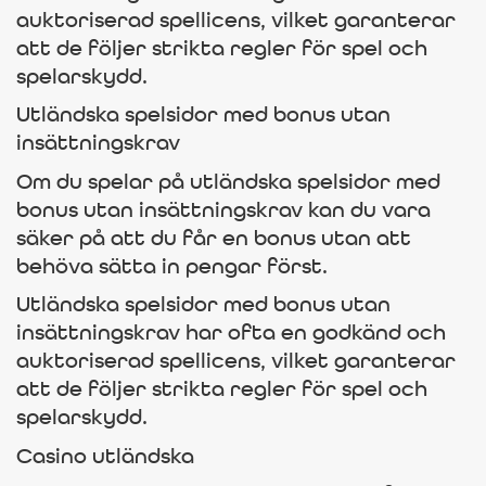
auktoriserad spellicens, vilket garanterar
att de följer strikta regler för spel och
spelarskydd.
Utländska spelsidor med bonus utan
insättningskrav
Om du spelar på utländska spelsidor med
bonus utan insättningskrav kan du vara
säker på att du får en bonus utan att
behöva sätta in pengar först.
Utländska spelsidor med bonus utan
insättningskrav har ofta en godkänd och
auktoriserad spellicens, vilket garanterar
att de följer strikta regler för spel och
spelarskydd.
Casino utländska