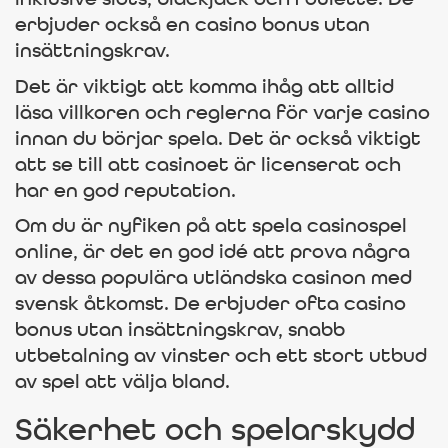
inklusive slots, blackjack och roulette. De
erbjuder också en casino bonus utan
insättningskrav.
Det är viktigt att komma ihåg att alltid
läsa villkoren och reglerna för varje casino
innan du börjar spela. Det är också viktigt
att se till att casinoet är licenserat och
har en god reputation.
Om du är nyfiken på att spela casinospel
online, är det en god idé att prova några
av dessa populära utländska casinon med
svensk åtkomst. De erbjuder ofta casino
bonus utan insättningskrav, snabb
utbetalning av vinster och ett stort utbud
av spel att välja bland.
Säkerhet och spelarskydd