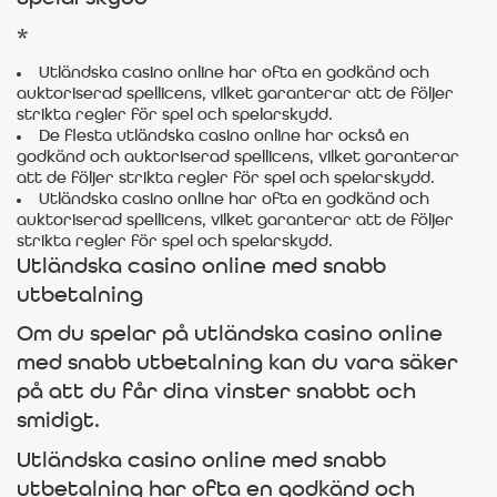
*
Utländska casino online har ofta en godkänd och
auktoriserad spellicens, vilket garanterar att de följer
strikta regler för spel och spelarskydd.
De flesta utländska casino online har också en
godkänd och auktoriserad spellicens, vilket garanterar
att de följer strikta regler för spel och spelarskydd.
Utländska casino online har ofta en godkänd och
auktoriserad spellicens, vilket garanterar att de följer
strikta regler för spel och spelarskydd.
Utländska casino online med snabb
utbetalning
Om du spelar på utländska casino online
med snabb utbetalning kan du vara säker
på att du får dina vinster snabbt och
smidigt.
Utländska casino online med snabb
utbetalning har ofta en godkänd och