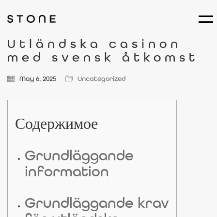
Utländska casinon
med svensk åtkomst
May 6, 2025
Uncategorized
Содержимое
Grundläggande
information
Grundläggande krav