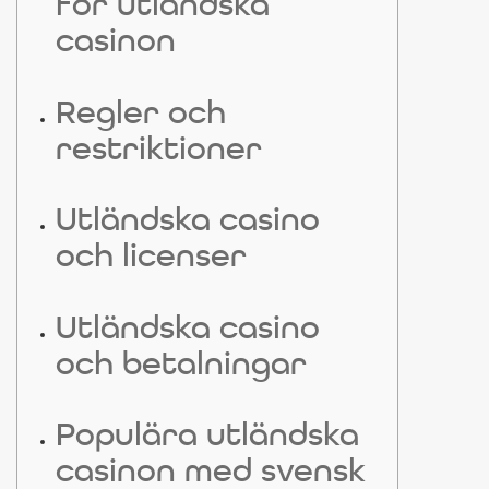
för utländska
casinon
Regler och
restriktioner
Utländska casino
och licenser
Utländska casino
och betalningar
Populära utländska
casinon med svensk