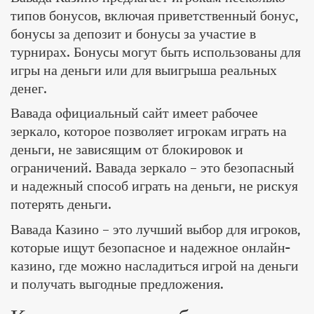
типов бонусов, включая приветственный бонус,
бонусы за депозит и бонусы за участие в
турнирах. Бонусы могут быть использованы для
игры на деньги или для выигрыша реальных
денег.
Вавада официальный сайт имеет рабочее
зеркало, которое позволяет игрокам играть на
деньги, не зависящим от блокировок и
ограничений. Вавада зеркало – это безопасный
и надежный способ играть на деньги, не рискуя
потерять деньги.
Вавада Казино – это лучший выбор для игроков,
которые ищут безопасное и надежное онлайн-
казино, где можно насладиться игрой на деньги
и получать выгодные предложения.