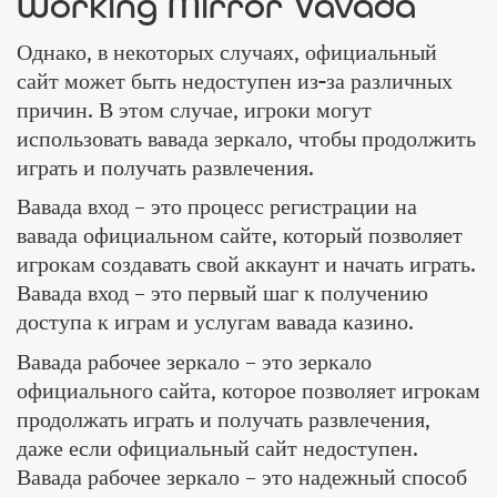
Working Mirror Vavada
Однако, в некоторых случаях, официальный
сайт может быть недоступен из-за различных
причин. В этом случае, игроки могут
использовать вавада зеркало, чтобы продолжить
играть и получать развлечения.
Вавада вход – это процесс регистрации на
вавада официальном сайте, который позволяет
игрокам создавать свой аккаунт и начать играть.
Вавада вход – это первый шаг к получению
доступа к играм и услугам вавада казино.
Вавада рабочее зеркало – это зеркало
официального сайта, которое позволяет игрокам
продолжать играть и получать развлечения,
даже если официальный сайт недоступен.
Вавада рабочее зеркало – это надежный способ