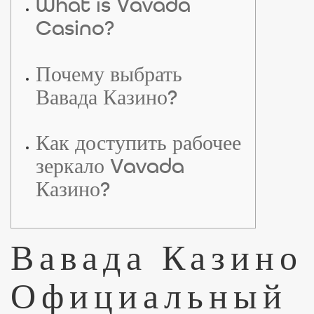
What is Vavada
Casino?
Почему выбрать
Вавада Казино?
Как доступить рабочее
зеркало Vavada
Казино?
Вавада Казино
Официальный