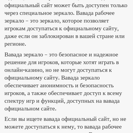
официальный сайт может быть доступен только
через специальное зеркало. Вавада рабочее
зеркало – это зеркало, которое позволяет
игрокам доступаться к официальному сайту,
даже если он заблокирован в вашей стране или
регионе.
Вавада зеркало – это безопасное и надежное
решение для игроков, которые хотят играть в
онлайн-казино, но не могут доступаться к
официальному сайту. Вавада зеркало
обеспечивает анонимность и безопасность
игроков, а также обеспечивает доступ к всему
спектру игр и функций, доступных на вавада
официальном сайте.
Если вы ищете вавада официальный сайт, но не
можете доступаться к нему, то вавада рабочее