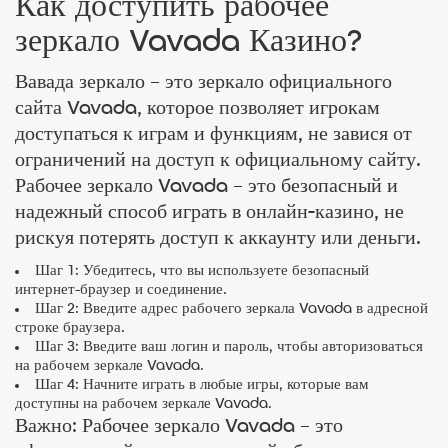
Как доступить рабочее
зеркало Vavada Казино?
Вавада зеркало – это зеркало официального
сайта Vavada, которое позволяет игрокам
доступаться к играм и функциям, не завися от
ограничений на доступ к официальному сайту.
Рабочее зеркало Vavada – это безопасный и
надежный способ играть в онлайн-казино, не
рискуя потерять доступ к аккаунту или деньги.
Шаг 1: Убедитесь, что вы используете безопасный
интернет-браузер и соединение.
Шаг 2: Введите адрес рабочего зеркала Vavada в адресной
строке браузера.
Шаг 3: Введите ваш логин и пароль, чтобы авторизоваться
на рабочем зеркале Vavada.
Шаг 4: Начните играть в любые игры, которые вам
доступны на рабочем зеркале Vavada.
Важно: Рабочее зеркало Vavada – это