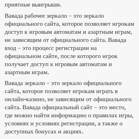
приятные выигрыши.
Вавада рабочее зеркало – это зеркало
официального сайта, которое позволяет игрокам
доступ к игровым автоматам и азартным играм,
не зависящим от официального сайта. Вавада
вход – это процесс регистрации на
официальном сайте, после которого игрок
получает доступ к игровым автоматам и
азартным играм.
Вавада зеркало – это зеркало официального
сайта, которое позволяет игрокам играть в
онлайн-казино, не зависящим от официального
сайта. Вавада официальный сайт – это место,
где можно найти информацию о правилах игры,
условиях и условиях регистрации, а также о
доступных бонусах и акциях.