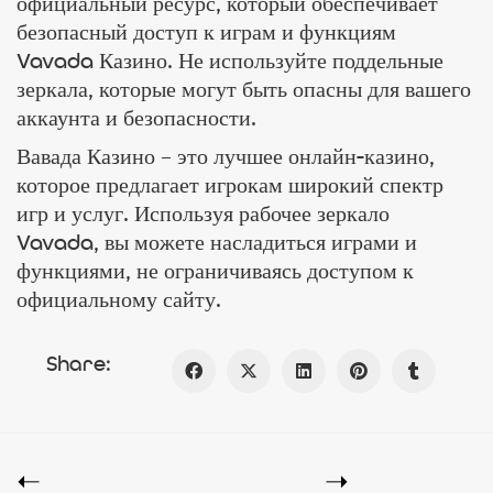
официальный ресурс, который обеспечивает
безопасный доступ к играм и функциям
Vavada Казино. Не используйте поддельные
зеркала, которые могут быть опасны для вашего
аккаунта и безопасности.
Вавада Казино – это лучшее онлайн-казино,
которое предлагает игрокам широкий спектр
игр и услуг. Используя рабочее зеркало
Vavada, вы можете насладиться играми и
функциями, не ограничиваясь доступом к
официальному сайту.
Share: