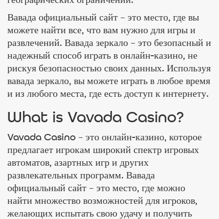
географических ограничений.
Вавада официальный сайт – это место, где вы
можете найти все, что вам нужно для игры и
развлечений. Вавада зеркало – это безопасный и
надежный способ играть в онлайн-казино, не
рискуя безопасностью своих данных. Используя
вавада зеркало, вы можете играть в любое время
и из любого места, где есть доступ к интернету.
What is Vavada Casino?
Vavada Casino – это онлайн-казино, которое
предлагает игрокам широкий спектр игровых
автоматов, азартных игр и других
развлекательных программ. Вавада
официальный сайт – это место, где можно
найти множество возможностей для игроков,
желающих испытать свою удачу и получить