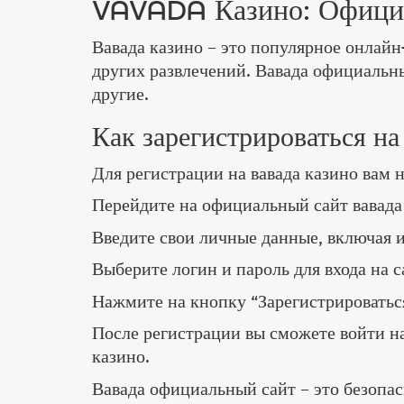
VAVADA Казино: Официал
Вавада казино – это популярное онлайн
других развлечений. Вавада официальны
другие.
Как зарегистрироваться на
Для регистрации на вавада казино вам
Перейдите на официальный сайт вавада
Введите свои личные данные, включая 
Выберите логин и пароль для входа на с
Нажмите на кнопку “Зарегистрироватьс
После регистрации вы сможете войти на 
казино.
Вавада официальный сайт – это безопас