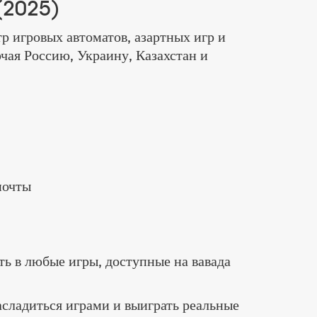
(2025)
р игровых автоматов, азартных игр и
чая Россию, Украину, Казахстан и
почты
ать в любые игры, доступные на вавада
асладиться играми и выиграть реальные