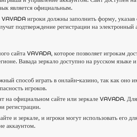
игрыша и управление аккаунтом. Сайт доступен на 
 язык является официальным.
 VAVADA игроки должны заполнить форму, указав 
лучат подтверждение регистрации на электронный 
ного сайта VAVADA, которое позволяет игрокам дос
гионе. Вавада зеркало доступно на русском языке 
ежный способ играть в онлайн-казино, так как оно 
пасность игроков.
аунт на официальном сайте или зеркале VAVADA. Для
ри регистрации.
айте и зеркале, и игроки могут использовать его д
ие аккаунтом.