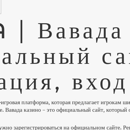
 | Вавада
альный са
ация, вход
-игровая платформа, которая предлагает игрокам ш
ие. Вавада казино – это официальный сайт, который 
ужно зарегистрироваться на официальном сайте. Рег