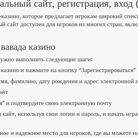
ьный сайт, регистрация, вход 
-казино, которое предлагает игрокам широкий спект
й сайт доступен для игроков из многих стран, вклю
 вавада казино
 нужно выполнить следующие шаги:
 казино и нажмите на кнопку “Зарегистрироваться”
имя, фамилию, дату рождения и адрес электронной 
айт
я” и подтвердите свою электронную почту
сайт, используя свои логин и пароль, и начать игр
ное и надежное место для игроков, где вы можете н