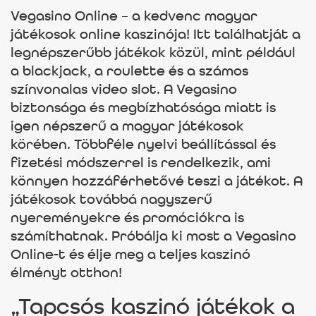
Vegasino Online – a kedvenc magyar
játékosok online kaszinója! Itt találhatját a
legnépszerűbb játékok közül, mint például
a blackjack, a roulette és a számos
színvonalas video slot. A Vegasino
biztonsága és megbízhatósága miatt is
igen népszerű a magyar játékosok
körében. Többféle nyelvi beállítással és
fizetési módszerrel is rendelkezik, ami
könnyen hozzáférhetővé teszi a játékot. A
játékosok továbbá nagyszerű
nyereményekre és promóciókra is
számíthatnak. Próbálja ki most a Vegasino
Online-t és élje meg a teljes kaszinó
élményt otthon!
„Tapcsós kaszinó játékok a