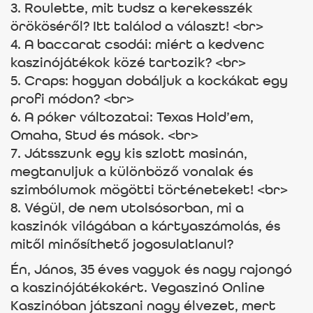
3. Roulette, mit tudsz a kerekesszék
örököséről? Itt találod a választ! <br>
4. A baccarat csodái: miért a kedvenc
kaszinójátékok közé tartozik? <br>
5. Craps: hogyan dobáljuk a kockákat egy
profi módon? <br>
6. A póker változatai: Texas Hold’em,
Omaha, Stud és mások. <br>
7. Játsszunk egy kis szlott masinán,
megtanuljuk a különböző vonalak és
szimbólumok mögötti történeteket! <br>
8. Végül, de nem utolsósorban, mi a
kaszinók világában a kártyaszámolás, és
mitől minősíthető jogosulatlanul?
Én, János, 35 éves vagyok és nagy rajongó
a kaszinójátékokért. Vegaszinó Online
Kaszinóban játszani nagy élvezet, mert