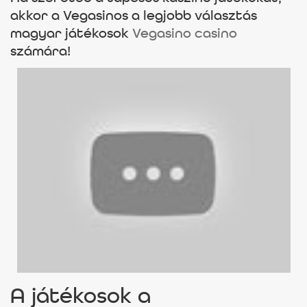
akkor a Vegasinos a legjobb választás
magyar játékosok
Vegasino casino
számára!
A játékosok a