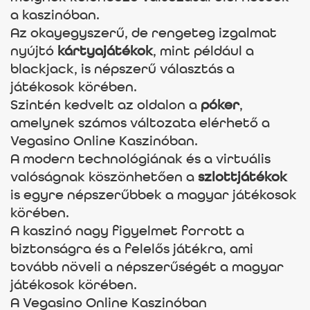
a kaszinóban.
Az okayegyszerű, de rengeteg izgalmat
nyújtó
kártyajátékok
, mint például a
blackjack, is népszerű választás a
játékosok körében.
Szintén kedvelt az oldalon a
póker
,
amelynek számos változata elérhető a
Vegasino Online Kaszinóban.
A modern technológiának és a virtuális
valóságnak köszönhetően a
szlottjátékok
is egyre népszerűbbek a magyar játékosok
körében.
A kaszinó nagy figyelmet forrott a
biztonságra és a felelős játékra, ami
tovább növeli a népszerűségét a magyar
játékosok körében.
A Vegasino Online Kaszinóban