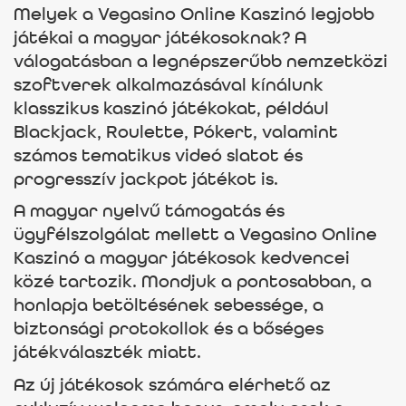
Melyek a Vegasino Online Kaszinó legjobb
játékai a magyar játékosoknak? A
válogatásban a legnépszerűbb nemzetközi
szoftverek alkalmazásával kínálunk
klasszikus kaszinó játékokat, például
Blackjack, Roulette, Pókert, valamint
számos tematikus videó slatot és
progresszív jackpot játékot is.
A magyar nyelvű támogatás és
ügyfélszolgálat mellett a Vegasino Online
Kaszinó a magyar játékosok kedvencei
közé tartozik. Mondjuk a pontosabban, a
honlapja betöltésének sebessége, a
biztonsági protokollok és a bőséges
játékválaszték miatt.
Az új játékosok számára elérhető az