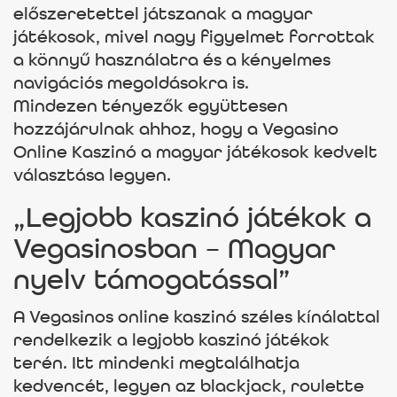
előszeretettel játszanak a magyar
játékosok, mivel nagy figyelmet forrottak
a könnyű használatra és a kényelmes
navigációs megoldásokra is.
Mindezen tényezők együttesen
hozzájárulnak ahhoz, hogy a Vegasino
Online Kaszinó a magyar játékosok kedvelt
választása legyen.
„Legjobb kaszinó játékok a
Vegasinosban – Magyar
nyelv támogatással”
A Vegasinos online kaszinó széles kínálattal
rendelkezik a legjobb kaszinó játékok
terén. Itt mindenki megtalálhatja
kedvencét, legyen az blackjack, roulette