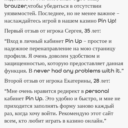
brauzer,чтобы убедиться в отсутствии
уязвимостей. Последнее, но не менее важное –
наслаждайтесь игрой в нашем казино Pin Up!
Первый отзыв от игрока Сергея, 35 лет:
“Вход в личный кабинет Pin Up – простое и
надежное перенаправление на мою страницу
профиля. Я очень доволен удобством и
защищенностью, которую предоставляет данная
функция. В never had any problems with it.”
Второй отзыв от игрока Екатерины, 28 лет:
“Мне очень нравится редирект в personal
кабинет Pin Up. Это удобно и быстро, и мне не
приходится заполнять форму заново каждый
раз, когда хочу войти. Рекомендую этот сайт
всем, кто любит играть в казино онлайн.”