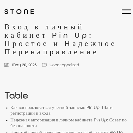
Вход в личный
кабинет Pin Up:
Простое и Надежное
Перенаправление
May 20, 2025
Uncategorized
Table
Как воспользоваться учетной записью Pin Up: Шаги
регистрации и входа
Надежная авторизация в личном кабинете Pin Up: Совет по
безопасности
Простой способ перенаправления на свой аккаунт Pin Up