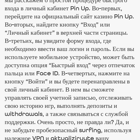
мы расскажем о простой процедуре быстрого
входа в личный кабинет Pin Up. Во-первых,
перейдите на официальный сайт казино Pin Up.
Во-вторых, найдите кнопку “Вход” или
“Личный кабинет” в верхней части страницы.
В-третьих, вы увидите форму входа, где
необходимо ввести ваш логин и пароль. Если вы
используете мобильное устройство, может быть
доступна опция “Быстрый вход” через отпечаток
пальца или Face ID. В-четвертых, нажмите на
кнопку “Войти” и вы будете перенаправлены в
свой личный кабинет. В нем вы сможете
управлять своей учетной записью, отслеживать
свою историю игр, выполнять депозиты и
withdrawals, а также связываться с службой
поддержки. Очень просто, не правда ли? Да, и
не забудьте пробезопасный surfing, используя
надежное VPN и aktualiziruyte вашу