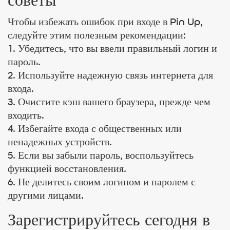
советы
Чтобы избежать ошибок при входе в Pin Up,
следуйте этим полезным рекомендации:
1. Убедитесь, что вы ввели правильный логин и
пароль.
2. Используйте надежную связь интернета для
входа.
3. Очистите кэш вашего браузера, прежде чем
входить.
4. Избегайте входа с общественных или
ненадежных устройств.
5. Если вы забыли пароль, воспользуйтесь
функцией восстановления.
6. Не делитесь своим логином и паролем с
другими лицами.
Зарегистрируйтесь сегодня в