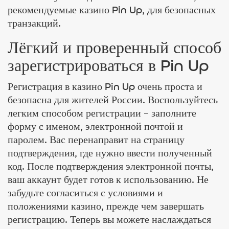
рекомендуемые казино Pin Up, для безопасных
транзакций.
Лёгкий и проверенный способ
зарегистрироваться в Pin Up
Регистрация в казино Pin Up очень проста и
безопасна для жителей России. Воспользуйтесь
легким способом регистрации – заполните
форму с именом, электронной почтой и
паролем. Вас перенаправит на страницу
подтверждения, где нужно ввести полученный
код. После подтверждения электронной почты,
ваш аккаунт будет готов к использованию. Не
забудьте согласиться с условиями и
положениями казино, прежде чем завершать
регистрацию. Теперь вы можете наслаждаться