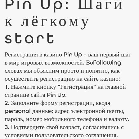
Pin Up: Шаги
к лёгкому
start
Регистрация в казино Pin Up – ваш первый шаг
в мир игровых возможностей. Воfollowing
словах мы объясним просто и понятно, как
осуществить регистрацию на сайте казино:
1. Нажмите кнопку “Регистрация” на главной
странице сайта Pin Up.
2. Заполните форму регистрации, вводя
personal данные: адрес электронной почты,
пароль, номер мобильного телефона и валюту.
3. Подтвердите свой возраст, согласившись с
условиями пользовательского соглашения.