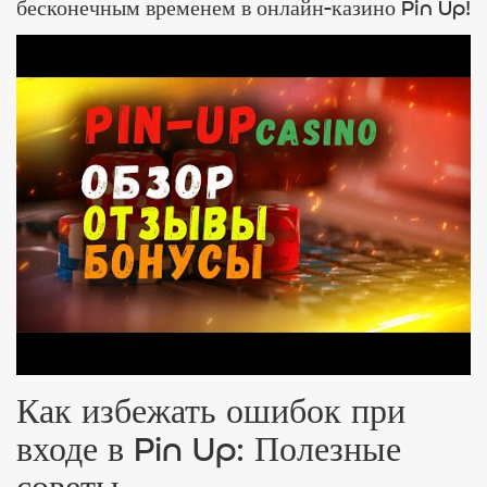
бесконечным временем в онлайн-казино Pin Up!
Как избежать ошибок при
входе в Pin Up: Полезные