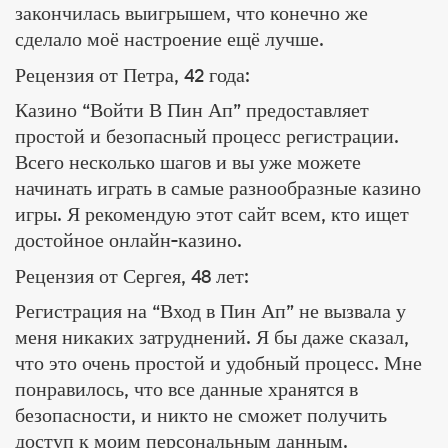
закончилась выигрышем, что конечно же
сделало моё настроение ещё лучше.
Рецензия от Петра, 42 года:
Казино “Войти В Пин Ап” предоставляет
простой и безопасный процесс регистрации.
Всего несколько шагов и вы уже можете
начинать играть в самые разнообразные казино
игры. Я рекомендую этот сайт всем, кто ищет
достойное онлайн-казино.
Рецензия от Сергея, 48 лет:
Регистрация на “Вход в Пин Ап” не вызвала у
меня никаких затруднений. Я бы даже сказал,
что это очень простой и удобный процесс. Мне
понравилось, что все данные хранятся в
безопасности, и никто не сможет получить
доступ к моим персональным данным.