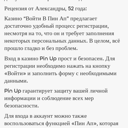
Рецензия от Александры, 52 года:
Казино “Войти В Пин Ап” предлагает
достаточно удобный процесс регистрации,
несмотря на то, что он и требует заполнения
некоторых персональных данных. В целом, всё
прошло гладко и без проблем.
Вход в казино Pin Up прост и безопасен. Для
регистрации необходимо нажать на кнопку
«Войти» и заполнить форму с необходимыми
данными.
Pin Up гарантирует защиту вашей личной
информации и соблюдение всех мер
безопасности.
Для входа в аккаунт можно также
воспользоваться функцией «Пин Ап», которая