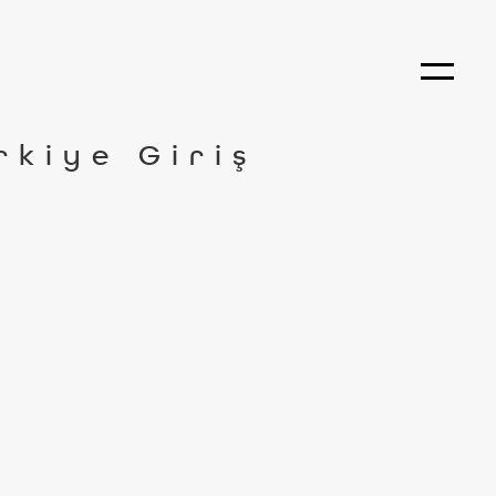
rkiye Giriş