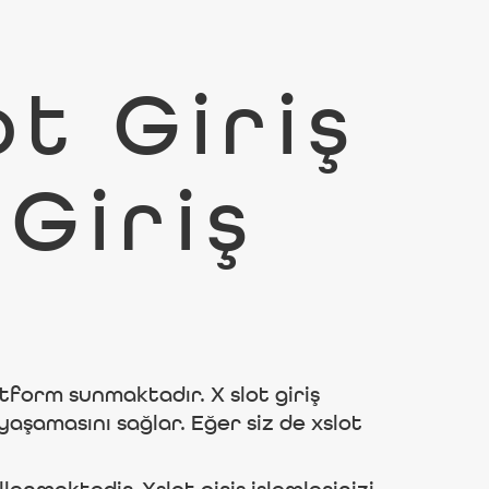
ot Giriş
 Giriş
atform sunmaktadır. X slot giriş
 yaşamasını sağlar. Eğer siz de xslot