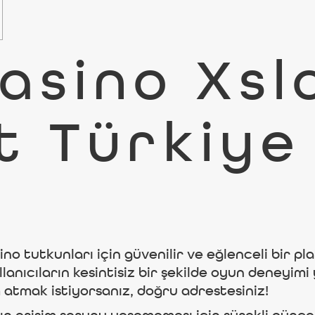
asino Xsl
t Türkiye
no tutkunları için güvenilir ve eğlenceli bir pl
ullanıcıların kesintisiz bir şekilde oyun deneyimi
 atmak istiyorsanız, doğru adrestesiniz!