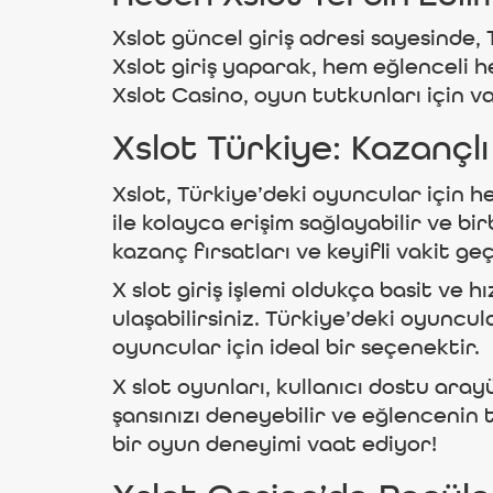
Xslot güncel giriş adresi sayesinde,
Xslot giriş yaparak, hem eğlenceli he
Xslot Casino, oyun tutkunları için v
Xslot Türkiye: Kazançl
Xslot, Türkiye’deki oyuncular için h
ile kolayca erişim sağlayabilir ve bi
kazanç fırsatları ve keyifli vakit geç
X slot giriş işlemi oldukça basit ve h
ulaşabilirsiniz. Türkiye’deki oyuncu
oyuncular için ideal bir seçenektir.
X slot oyunları, kullanıcı dostu arayü
şansınızı deneyebilir ve eğlencenin 
bir oyun deneyimi vaat ediyor!