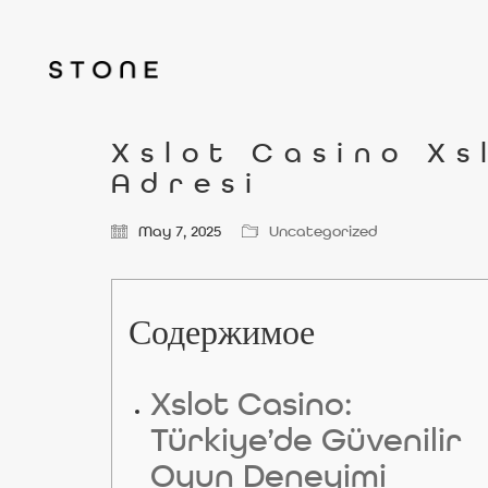
Xslot Casino Xs
Adresi
May 7, 2025
Uncategorized
Содержимое
Xslot Casino:
Türkiye’de Güvenilir
Oyun Deneyimi