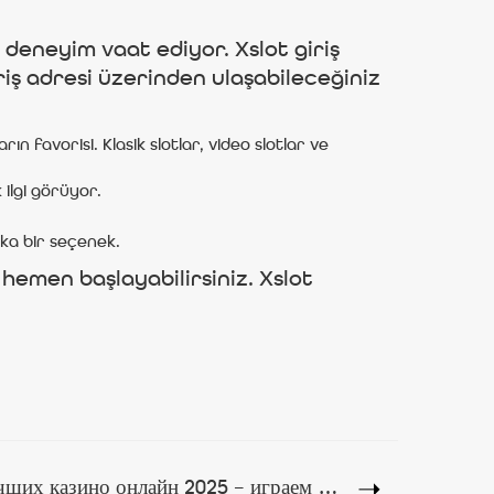
 deneyim vaat ediyor. Xslot giriş
iriş adresi üzerinden ulaşabileceğiniz
ın favorisi. Klasik slotlar, video slotlar ve
ilgi görüyor.
ika bir seçenek.
 hemen başlayabilirsiniz. Xslot
Грандиозные джекпоты в лучших казино онлайн 2025 – играем по-крупному