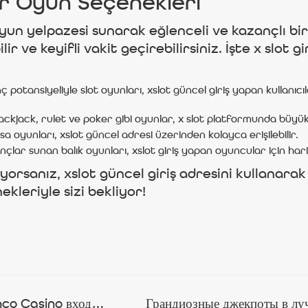
er Oyun Seçenekleri
yun yelpazesi sunarak eğlenceli ve kazançlı bir
r ve keyifli vakit geçirebilirsiniz. İşte x slot g
potansiyeliyle slot oyunları, xslot güncel giriş yapan kullanıcılar
ckjack, rulet ve poker gibi oyunlar, x slot platformunda büyük 
sa oyunları, xslot güncel adresi üzerinden kolayca erişilebilir.
zançlar sunan balık oyunları, xslot giriş yapan oyuncular için har
yorsanız, xslot güncel giriş adresini kullanarak
kleriyle sizi bekliyor!
Пинко казино – Официальный сайт Pinco Casino вход на зеркало