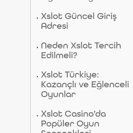
Xslot Güncel Giriş
Adresi
Neden Xslot Tercih
Edilmeli?
Xslot Türkiye:
Kazançlı ve Eğlenceli
Oyunlar
Xslot Casino’da
Popüler Oyun