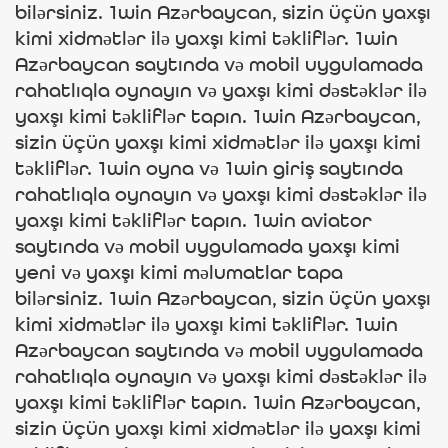
bilərsiniz. 1win Azərbaycan, sizin üçün yaxşı
kimi xidmətlər ilə yaxşı kimi təkliflər. 1win
Azərbaycan saytında və mobil uygulamada
rahatlıqla oynayın və yaxşı kimi dəstəklər ilə
yaxşı kimi təkliflər tapın. 1win Azərbaycan,
sizin üçün yaxşı kimi xidmətlər ilə yaxşı kimi
təkliflər. 1win oyna və 1win giriş saytında
rahatlıqla oynayın və yaxşı kimi dəstəklər ilə
yaxşı kimi təkliflər tapın. 1win aviator
saytında və mobil uygulamada yaxşı kimi
yeni və yaxşı kimi məlumatlar tapa
bilərsiniz. 1win Azərbaycan, sizin üçün yaxşı
kimi xidmətlər ilə yaxşı kimi təkliflər. 1win
Azərbaycan saytında və mobil uygulamada
rahatlıqla oynayın və yaxşı kimi dəstəklər ilə
yaxşı kimi təkliflər tapın. 1win Azərbaycan,
sizin üçün yaxşı kimi xidmətlər ilə yaxşı kimi