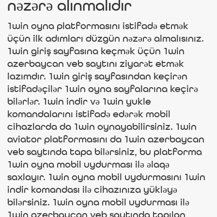
nəzərə alınmalıdır
1win oyna platformasını istifadə etmək
üçün ilk adımları düzgün nəzərə almalısınız.
1win giriş sayfasına keçmək üçün 1win
azerbaycan veb saytını ziyarət etmək
lazımdır. 1win giriş sayfasından keçirən
istifadəçilər 1win oyna sayfalarına keçirə
bilərlər. 1win indir və 1win yukle
komandalarını istifadə edərək mobil
cihazlarda da 1win oynayabilirsiniz. 1win
aviator platformasını da 1win azerbaycan
veb saytında tapa bilərsiniz, bu platforma
1win oyna mobil uydurması ilə əlaqə
saxlayır. 1win oyna mobil uydurmasını 1win
indir komandası ilə cihazınıza yükləyə
bilərsiniz. 1win oyna mobil uydurması ilə
1win azerbaycan veb saytında tapılan