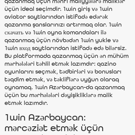
qazanmaq üçün mənfi maliyyələrə maliklər
üçün ideal seçimdir. 1win giriş və 1win
aviator saytlarından istifadə edərək
qazanma şanslarınızı artırmaq olar. 1win
скачать və 1win oyna komandaları ilə
qazanmaq üçün növbədən 1win yukle və
1win вход saytlarından istifadə edə bilərsiz.
Bu platformada qazanmaq üçün ən mühüm
mərhələləri təhlil etmək lazımdır: qazino
oyunlarını seçmək, tədbirləri və bonusları
təqdim etmək, və təkliflərə uyğun olaraq
oynamaq. 1win Azərbaycan-da qazanmaq
üçün bu mərhələləri dəyişikliklərə malik
etmək lazımdır.
1win Azərbaycan:
mərcəziət etmək üçün