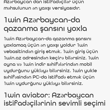
Azərbaycan dan istifadəçilər üçün
məhsulunun ən yaxşı versiyasıdır.
1win Azərbaycan-da
qazanma şansını yoxla
1win Azərbaycan-da qazanma şansını
yoxlamaq üçün ən yaxşı yoldur 1win
vebasitindən giriş etmək. 1win giriş üçün
1win.az adresindən keçirə bilərsiniz. 1win
oyna və 1win indir səhifələrindən mobil
uydurğunu yükləyə bilərsiniz. 1win yukle
səhifəsindən PC-da istifadə etmək üçün
1win uydurğunu yükləyə bilərsiniz.
1win aviator: Azərbaycan
istifadəçilərinin sevimli seçimi