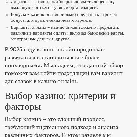
Лицензия – казино онлайн должно иметь лицензию,
выданную соответствующей организацией.
Бонусы – казино онлайн должно предлагать игрокам
бонусы для привлечения новых игроков.
Варианты оплаты – казино онлайн должно предлагать
различные варианты оплаты, включая банковские карты,
электронные деньги и другие.
В 2025 году казино онлайн продолжат
развиваться и становиться все более
популярными. Мы надеем, что данный обзор
поможет вам найти подходящий вам вариант
для ставок в казино онлайн.
Выбор казино: критерии и
факторы
Выбор казино – это сложный процесс,
требующий тщательного подхода и анализа
различных факторов. В этом разделе мы