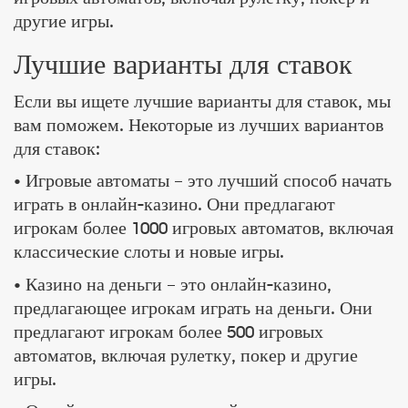
другие игры.
Лучшие варианты для ставок
Если вы ищете лучшие варианты для ставок, мы
вам поможем. Некоторые из лучших вариантов
для ставок:
• Игровые автоматы – это лучший способ начать
играть в онлайн-казино. Они предлагают
игрокам более 1000 игровых автоматов, включая
классические слоты и новые игры.
• Казино на деньги – это онлайн-казино,
предлагающее игрокам играть на деньги. Они
предлагают игрокам более 500 игровых
автоматов, включая рулетку, покер и другие
игры.