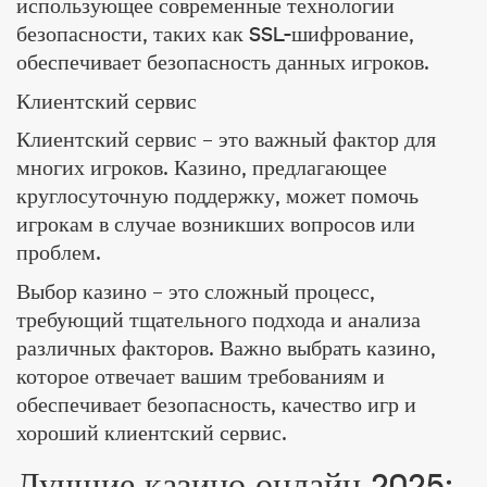
использующее современные технологии
безопасности, таких как SSL-шифрование,
обеспечивает безопасность данных игроков.
Клиентский сервис
Клиентский сервис – это важный фактор для
многих игроков. Казино, предлагающее
круглосуточную поддержку, может помочь
игрокам в случае возникших вопросов или
проблем.
Выбор казино – это сложный процесс,
требующий тщательного подхода и анализа
различных факторов. Важно выбрать казино,
которое отвечает вашим требованиям и
обеспечивает безопасность, качество игр и
хороший клиентский сервис.