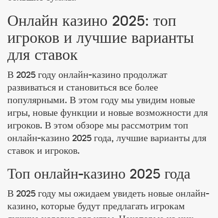
Онлайн казино 2025: топ
игроков и лучшие варианты
для ставок
В 2025 году онлайн-казино продолжат
развиваться и становиться все более
популярными. В этом году мы увидим новые
игры, новые функции и новые возможности для
игроков. В этом обзоре мы рассмотрим топ
онлайн-казино 2025 года, лучшие варианты для
ставок и игроков.
Топ онлайн-казино 2025 года
В 2025 году мы ожидаем увидеть новые онлайн-
казино, которые будут предлагать игрокам