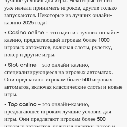
лучшие условия для игры. Некоторые из них
уже начали принимать игроков, другие только
запускаются. Некоторые из лучших онлайн-
казино 2025 года:
• Casino online – это один из лучших онлайн-
казино, предлагающий игрокам более 1000
игровых автоматов, включая слоты, рулетку,
покер и другие игры.
• Slot online – это онлайн-казино,
специализирующееся на игровых автоматах.
Они предлагают игрокам более 500 игровых
автоматов, включая классические слоты и новые
игры.
• Top casino – это онлайн-казино,
предлагающее игрокам лучшие условия для
игры. Они предлагают игрокам более 500
игровых автоматов, включая рулетку, покер и