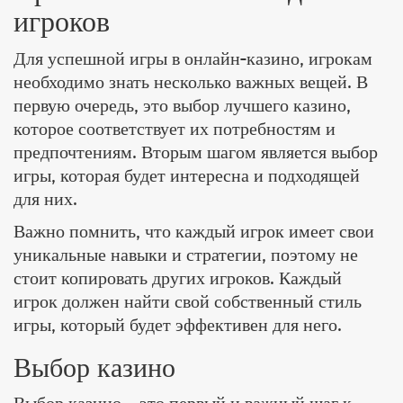
игроков
Для успешной игры в онлайн-казино, игрокам
необходимо знать несколько важных вещей. В
первую очередь, это выбор лучшего казино,
которое соответствует их потребностям и
предпочтениям. Вторым шагом является выбор
игры, которая будет интересна и подходящей
для них.
Важно помнить, что каждый игрок имеет свои
уникальные навыки и стратегии, поэтому не
стоит копировать других игроков. Каждый
игрок должен найти свой собственный стиль
игры, который будет эффективен для него.
Выбор казино