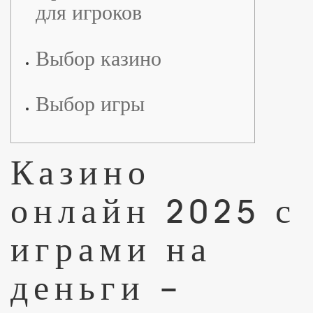
для игроков
Выбор казино
Выбор игры
Казино
онлайн 2025 с
играми на
деньги –