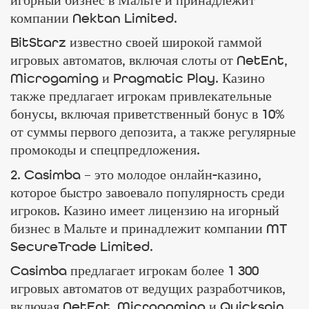
игорный бизнес в Мальте и принадлежит
компании Nektan Limited.
BitStarz известно своей широкой гаммой
игровых автоматов, включая слоты от NetEnt,
Microgaming и Pragmatic Play. Казино
также предлагает игрокам привлекательные
бонусы, включая приветственный бонус в 10%
от суммы первого депозита, а также регулярные
промокоды и спецпредложения.
2. Casimba – это молодое онлайн-казино,
которое быстро завоевало популярность среди
игроков. Казино имеет лицензию на игорный
бизнес в Мальте и принадлежит компании MT
SecureTrade Limited.
Casimba предлагает игрокам более 1 300
игровых автоматов от ведущих разработчиков,
включая NetEnt, Microgaming и Quickspin.