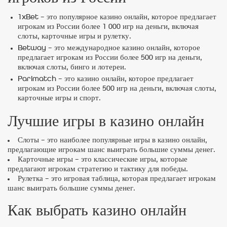
1xBet – это популярное казино онлайн, которое предлагает
игрокам из России более 1 000 игр на деньги, включая
слоты, карточные игры и рулетку.
Betway – это международное казино онлайн, которое
предлагает игрокам из России более 500 игр на деньги,
включая слоты, бинго и лотереи.
Parimatch – это казино онлайн, которое предлагает
игрокам из России более 500 игр на деньги, включая слоты,
карточные игры и спорт.
Лучшие игры в казино онлайн
Слоты – это наиболее популярные игры в казино онлайн,
предлагающие игрокам шанс выиграть большие суммы денег.
Карточные игры – это классические игры, которые
предлагают игрокам стратегию и тактику для победы.
Рулетка – это игровая таблица, которая предлагает игрокам
шанс выиграть большие суммы денег.
Как выбрать казино онлайн