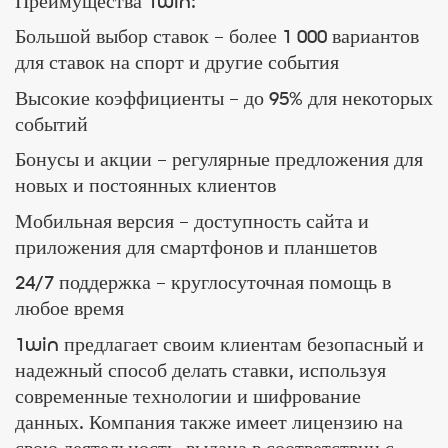
Преимущества 1win:
Большой выбор ставок – более 1 000 вариантов
для ставок на спорт и другие события
Высокие коэффициенты – до 95% для некоторых
событий
Бонусы и акции – регулярные предложения для
новых и постоянных клиентов
Мобильная версия – доступность сайта и
приложения для смартфонов и планшетов
24/7 поддержка – круглосуточная помощь в
любое время
1win предлагает своим клиентам безопасный и
надежный способ делать ставки, используя
современные технологии и шифрование
данных. Компания также имеет лицензию на