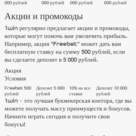
000 рублей
000 рублей
000 рублей
000 рублей
Акции и промокоды
1win регулярно предлагает акции и промокоды,
которые могут помочь вам увеличить прибыль.
Например, акция “Freebet” может дать вам
бесплатную ставку на сумму 500 рублей, если
вы сделаете депозит в 5 000 рублей.
Акция
Условия
Freebet 500
Депозит 5 000
10% на все
Депозит 10 000
рублей
рублей
ставки
рублей
1win – это лучшая букмекерская контора, где вы
можете получать массу преимуществ и бонусов.
Начните играть сегодня и получите свои
бонусы!