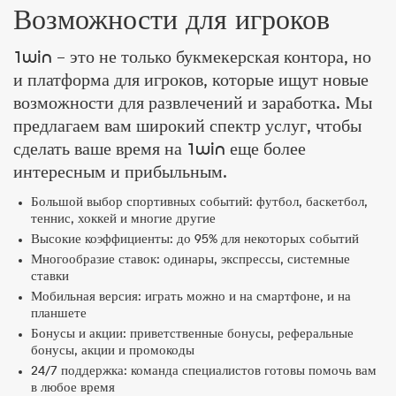
Возможности для игроков
1win – это не только букмекерская контора, но
и платформа для игроков, которые ищут новые
возможности для развлечений и заработка. Мы
предлагаем вам широкий спектр услуг, чтобы
сделать ваше время на 1win еще более
интересным и прибыльным.
Большой выбор спортивных событий: футбол, баскетбол,
теннис, хоккей и многие другие
Высокие коэффициенты: до 95% для некоторых событий
Многообразие ставок: одинары, экспрессы, системные
ставки
Мобильная версия: играть можно и на смартфоне, и на
планшете
Бонусы и акции: приветственные бонусы, реферальные
бонусы, акции и промокоды
24/7 поддержка: команда специалистов готовы помочь вам
в любое время