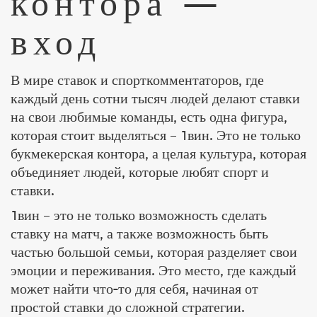
контора —
вход
В мире ставок и спорткомментаторов, где
каждый день сотни тысяч людей делают ставки
на свои любимые команды, есть одна фигура,
которая стоит выделяться – 1вин. Это не только
букмекерская контора, а целая культура, которая
объединяет людей, которые любят спорт и
ставки.
1вин – это не только возможность сделать
ставку на матч, а также возможность быть
частью большой семьи, которая разделяет свои
эмоции и переживания. Это место, где каждый
может найти что-то для себя, начиная от
простой ставки до сложной стратегии.