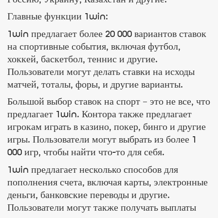
Главные функции 1win:
1win предлагает более 20 000 вариантов ставок
на спортивные события, включая футбол,
хоккей, баскетбол, теннис и другие.
Пользователи могут делать ставки на исходы
матчей, тоталы, форы, и другие варианты.
Большой выбор ставок на спорт – это не все, что
предлагает 1win. Контора также предлагает
игрокам играть в казино, покер, бинго и другие
игры. Пользователи могут выбрать из более 1
000 игр, чтобы найти что-то для себя.
1win предлагает несколько способов для
пополнения счета, включая карты, электронные
деньги, банковские переводы и другие.
Пользователи могут также получать выплаты