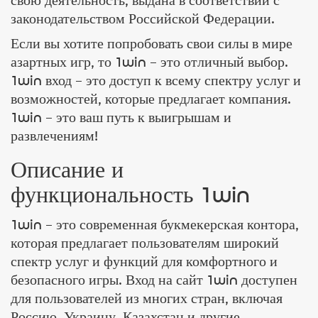
свою деятельность, выдана в соответствии с
законодательством Российской Федерации.
Если вы хотите попробовать свои силы в мире
азартных игр, то 1win – это отличный выбор.
1win вход – это доступ к всему спектру услуг и
возможностей, которые предлагает компания.
1win – это ваш путь к выигрышам и
развлечениям!
Описание и
функциональность 1win
1win – это современная букмекерская контора,
которая предлагает пользователям широкий
спектр услуг и функций для комфортного и
безопасного игры. Вход на сайт 1win доступен
для пользователей из многих стран, включая
Россию, Украину, Казахстан и другие.