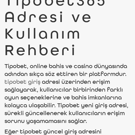
Tipobet365
Adresi ve
Kullanım
Rehberi
Tipobet, online bahis ve casino dünyasında
adından sıkça söz ettiren bir platformdur.
tipobet giriş
adresi üzerinden erişim
sağlayarak, kullanıcılar birbirinden farklı
oyun seçeneklerine ve bahis imkanlarına
kolayca ulaşabilir. Tipobet yeni giriş adresi,
sürekli güncellenerek kullanıcıların erişim
sorunu yaşamamasını sağlar.
Eğer tipobet güncel giriş adresini