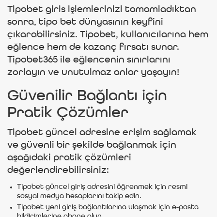
Tipobet giris işlemlerinizi tamamladıktan
sonra, tipo bet dünyasının keyfini
çıkarabilirsiniz. Tipobet, kullanıcılarına hem
eğlence hem de kazanç fırsatı sunar.
Tipobet365 ile eğlencenin sınırlarını
zorlayın ve unutulmaz anlar yaşayın!
Güvenilir Bağlantı için
Pratik Çözümler
Tipobet güncel adresine erişim sağlamak
ve güvenli bir şekilde bağlanmak için
aşağıdaki pratik çözümleri
değerlendirebilirsiniz:
Tipobet güncel giriş adresini öğrenmek için resmi
sosyal medya hesaplarını takip edin.
Tipobet yeni giriş bağlantılarına ulaşmak için e-posta
bildirimlerine abone olun.