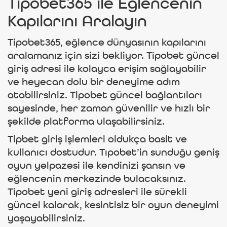
Tipobet365 ile Eğlencenin
Kapılarını Aralayın
Tipobet365, eğlence dünyasının kapılarını
aralamanız için sizi bekliyor. Tipobet güncel
giriş adresi ile kolayca erişim sağlayabilir
ve heyecan dolu bir deneyime adım
atabilirsiniz. Tipobet güncel bağlantıları
sayesinde, her zaman güvenilir ve hızlı bir
şekilde platforma ulaşabilirsiniz.
Tipbet giriş işlemleri oldukça basit ve
kullanıcı dostudur. Tıpobet’in sunduğu geniş
oyun yelpazesi ile kendinizi şansın ve
eğlencenin merkezinde bulacaksınız.
Tipobet yeni giriş adresleri ile sürekli
güncel kalarak, kesintisiz bir oyun deneyimi
yaşayabilirsiniz.