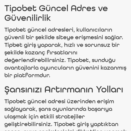
Tipobet Güncel Adres ve
Güvenilirlik
Tipobet güncel adresleri, kullanıcıların
güvenli bir şekilde siteye erişmesini sağlar.
Tipbet giriş yaparak, hızlı ve sorunsuz bir
şekilde kazanç fırsatlarını
değerlendirebilirsiniz. Tipobet, sunduğu
avantajlarla oyuncuların güvenini kazanmış
bir platformdur.
Şansınızı Artırmanın Yolları
Tipobet güncel adresi üzerinden erişim
sağlayarak, şans oyunlarında başarıya
ulaşmak için etkili stratejiler
geliştirebilirsiniz. Tipobet giriş yaptıktan