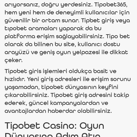
arıyorsanız, doğru yerdesiniz. Tipobet365,
hem yeni hem de deneyimli kullanıcılar için
güvenilir bir ortam sunar. Tipbet giriş veya
tıpobet aramaları yaparak da bu
platforma erişim sağlayabilirsiniz. Tipo bet
olarak da bilinen bu site, kullanıcı dostu
arayüzü ve geniş oyun yelpazesi ile dikkat
çeker.
Tipobet giris işlemleri oldukça basit ve
hızlıdır. Yeni giriş adresleri ile erişim sorunu
yaşamadan, tipobet dünyasının keyfini
çıkarabilirsiniz. Tipobet giriş adresini takip
ederek, güncel kampanyalardan ve
avantajlardan haberdar olabilirsiniz.
Tipobet Casino: Oyun
Dünyasına Adım Atın