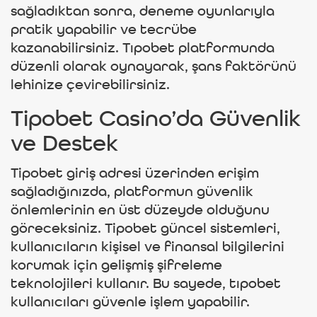
sağladıktan sonra, deneme oyunlarıyla
pratik yapabilir ve tecrübe
kazanabilirsiniz. Tıpobet platformunda
düzenli olarak oynayarak, şans faktörünü
lehinize çevirebilirsiniz.
Tipobet Casino’da Güvenlik
ve Destek
Tipobet giriş adresi üzerinden erişim
sağladığınızda, platformun güvenlik
önlemlerinin en üst düzeyde olduğunu
göreceksiniz. Tipobet güncel sistemleri,
kullanıcıların kişisel ve finansal bilgilerini
korumak için gelişmiş şifreleme
teknolojileri kullanır. Bu sayede, tıpobet
kullanıcıları güvenle işlem yapabilir.