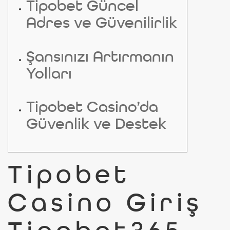
Tipobet Güncel
Adres ve Güvenilirlik
Şansınızı Artırmanın
Yolları
Tipobet Casino’da
Güvenlik ve Destek
Tipobet
Casino Giriş