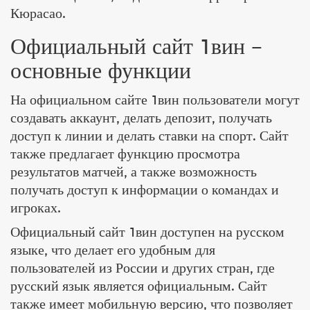
Кюрасао.
Официальный сайт 1вин –
основные функции
На официальном сайте 1вин пользователи могут
создавать аккаунт, делать депозит, получать
доступ к линии и делать ставки на спорт. Сайт
также предлагает функцию просмотра
результатов матчей, а также возможность
получать доступ к информации о командах и
игроках.
Официальный сайт 1вин доступен на русском
языке, что делает его удобным для
пользователей из России и других стран, где
русский язык является официальным. Сайт
также имеет мобильную версию, что позволяет