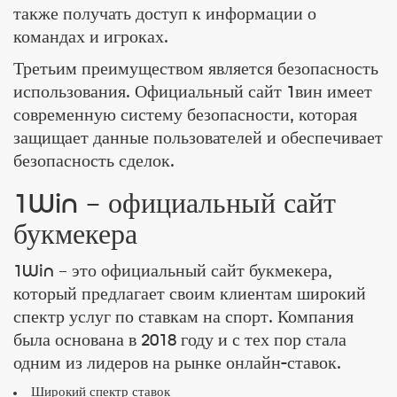
также получать доступ к информации о
командах и игроках.
Третьим преимуществом является безопасность
использования. Официальный сайт 1вин имеет
современную систему безопасности, которая
защищает данные пользователей и обеспечивает
безопасность сделок.
1Win – официальный сайт
букмекера
1Win – это официальный сайт букмекера,
который предлагает своим клиентам широкий
спектр услуг по ставкам на спорт. Компания
была основана в 2018 году и с тех пор стала
одним из лидеров на рынке онлайн-ставок.
Широкий спектр ставок