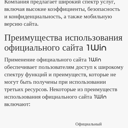
Компания предлагает широкий спектр услуг,
включая высокие коэффициенты, безопасность
и конфиденциальность, а также мобильную
версию сайта.
Преимущества использования
официального сайта 1Win
Применение официального сайта 1Win
обеспечивает пользователям доступ к широкому
спектру функций и преимуществ, которые не
могут быть получены при использовании
третьих ресурсов. Некоторые из преимуществ
использования официального сайта 1Win
включают:
Официальный