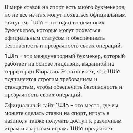
В мире ставок на спорт есть много букмекеров,
но не все из них могут похваться официальным
статусом.
1win
– это один из немногих
букмекеров, которые могут похваться
официальным статусом и обеспечивать
безопасность и прозрачность своих операций.
1Win – это международный букмекер, который
работает на основе лицензии, выданной на
территории Кюрасао. Это означает, что 1Win
подчиняется строгим требованиям и
стандартам, чтобы обеспечить безопасность и
прозрачность своих операций.
Официальный сайт 1Win – это место, где вы
можете сделать ставки на спорт, играть в
казино, а также получать доступ к различным
играм и азартным играм. 1Win предлагает