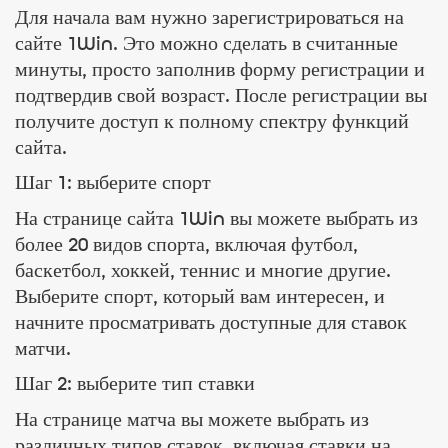
Для начала вам нужно зарегистрироваться на
сайте 1Win. Это можно сделать в считанные
минуты, просто заполнив форму регистрации и
подтвердив свой возраст. После регистрации вы
получите доступ к полному спектру функций
сайта.
Шаг 1: выберите спорт
На странице сайта 1Win вы можете выбрать из
более 20 видов спорта, включая футбол,
баскетбол, хоккей, теннис и многие другие.
Выберите спорт, который вам интересен, и
начните просматривать доступные для ставок
матчи.
Шаг 2: выберите тип ставки
На странице матча вы можете выбрать из
различных типов ставок, включая ставки на