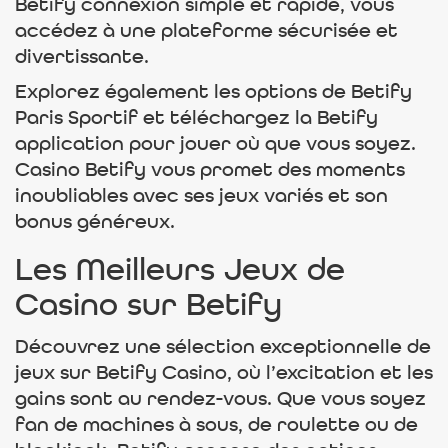
Betify connexion simple et rapide, vous
accédez à une plateforme sécurisée et
divertissante.
Explorez également les options de Betify
Paris Sportif et téléchargez la Betify
application pour jouer où que vous soyez.
Casino Betify vous promet des moments
inoubliables avec ses jeux variés et son
bonus généreux.
Les Meilleurs Jeux de
Casino sur Betify
Découvrez une sélection exceptionnelle de
jeux sur Betify Casino, où l’excitation et les
gains sont au rendez-vous. Que vous soyez
fan de machines à sous, de roulette ou de