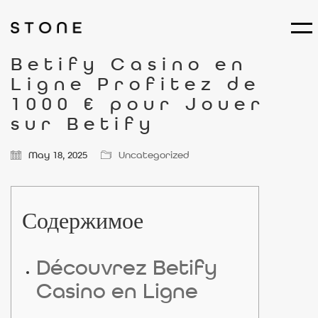
Betify Casino en
Ligne Profitez de
1000 € pour Jouer
sur Betify
May 18, 2025
Uncategorized
Содержимое
Découvrez Betify
Casino en Ligne