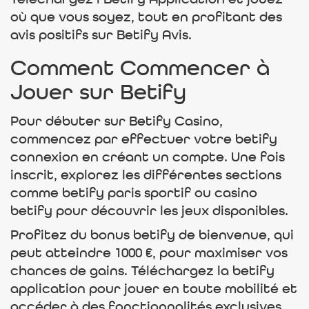
Téléchargez l’Betify Application et jouez
où que vous soyez, tout en profitant des
avis positifs sur Betify Avis.
Comment Commencer à
Jouer sur Betify
Pour débuter sur Betify Casino,
commencez par effectuer votre betify
connexion en créant un compte. Une fois
inscrit, explorez les différentes sections
comme betify paris sportif ou casino
betify pour découvrir les jeux disponibles.
Profitez du bonus betify de bienvenue, qui
peut atteindre 1000 €, pour maximiser vos
chances de gains. Téléchargez la betify
application pour jouer en toute mobilité et
accéder à des fonctionnalités exclusives.