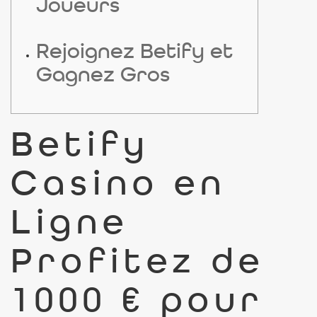
Joueurs
Rejoignez Betify et
Gagnez Gros
Betify
Casino en
Ligne
Profitez de
1000 € pour