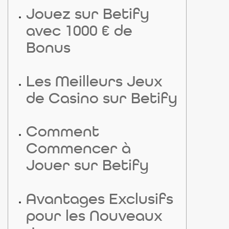
Jouez sur Betify
avec 1000 € de
Bonus
Les Meilleurs Jeux
de Casino sur Betify
Comment
Commencer à
Jouer sur Betify
Avantages Exclusifs
pour les Nouveaux