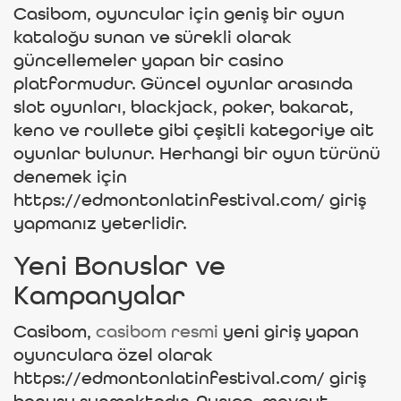
Casibom, oyuncular için geniş bir oyun
kataloğu sunan ve sürekli olarak
güncellemeler yapan bir casino
platformudur. Güncel oyunlar arasında
slot oyunları, blackjack, poker, bakarat,
keno ve roullete gibi çeşitli kategoriye ait
oyunlar bulunur. Herhangi bir oyun türünü
denemek için
https://edmontonlatinfestival.com/ giriş
yapmanız yeterlidir.
Yeni Bonuslar ve
Kampanyalar
Casibom,
casibom resmi
yeni giriş yapan
oyunculara özel olarak
https://edmontonlatinfestival.com/ giriş