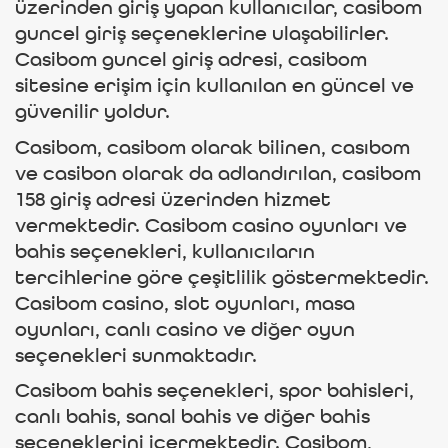
üzerinden giriş yapan kullanıcılar, casibom
guncel giriş seçeneklerine ulaşabilirler.
Casibom guncel giriş adresi, casibom
sitesine erişim için kullanılan en güncel ve
güvenilir yoldur.
Casibom, casibom olarak bilinen, casıbom
ve casibon olarak da adlandırılan, casibom
158 giriş adresi üzerinden hizmet
vermektedir. Casibom casino oyunları ve
bahis seçenekleri, kullanıcıların
tercihlerine göre çeşitlilik göstermektedir.
Casibom casino, slot oyunları, masa
oyunları, canlı casino ve diğer oyun
seçenekleri sunmaktadır.
Casibom bahis seçenekleri, spor bahisleri,
canlı bahis, sanal bahis ve diğer bahis
seçeneklerini içermektedir. Casibom,