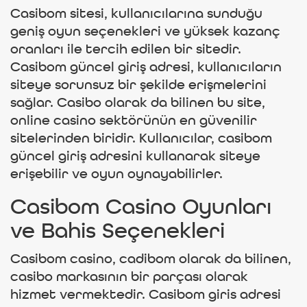
Casibom sitesi, kullanıcılarına sunduğu
geniş oyun seçenekleri ve yüksek kazanç
oranları ile tercih edilen bir sitedir.
Casibom güncel giriş adresi, kullanıcıların
siteye sorunsuz bir şekilde erişmelerini
sağlar. Casibo olarak da bilinen bu site,
online casino sektörünün en güvenilir
sitelerinden biridir. Kullanıcılar, casibom
güncel giriş adresini kullanarak siteye
erişebilir ve oyun oynayabilirler.
Casibom Casino Oyunları
ve Bahis Seçenekleri
Casibom casino, cadibom olarak da bilinen,
casibo markasının bir parçası olarak
hizmet vermektedir. Casibom giris adresi