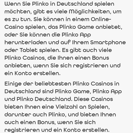
Wenn Sie Plinko in Deutschland spielen
möchten, gibt es viele Möglichkeiten, um
es zu tun. Sie können in einem Online-
Casino spielen, das Plinko Game anbietet,
oder Sie können die Plinko App
herunterladen und auf Ihrem Smartphone
oder Tablet spielen. Es gibt auch viele
Plinko Casinos, die Ihnen einen Bonus
anbieten, wenn Sie sich registrieren und
ein Konto erstellen.
Einige der beliebtesten Plinko Casinos in
Deutschland sind Plinko Game, Plinko App
und Plinko Deutschland. Diese Casinos
bieten Ihnen eine Vielzahl an Spielen,
darunter auch Plinko, und bieten Ihnen
auch einen Bonus, wenn Sie sich
registrieren und ein Konto erstellen.