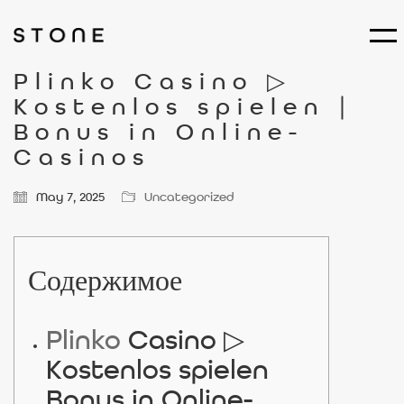
Plinko Casino ▷
Kostenlos spielen |
Bonus in Online-
Casinos
May 7, 2025
Uncategorized
Содержимое
Plinko
Casino ▷
Kostenlos spielen
Bonus in Online-