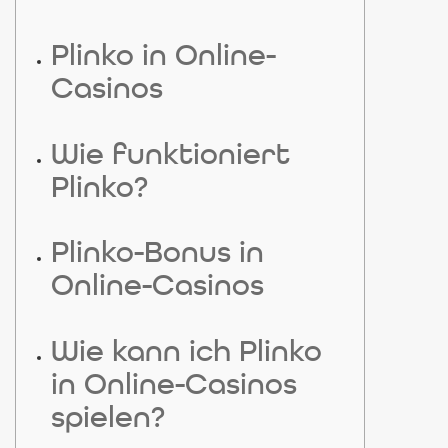
Plinko in Online-
Casinos
Wie funktioniert
Plinko?
Plinko-Bonus in
Online-Casinos
Wie kann ich Plinko
in Online-Casinos
spielen?