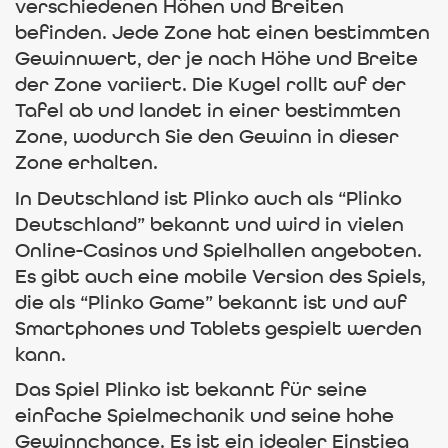
verschiedenen Höhen und Breiten
befinden. Jede Zone hat einen bestimmten
Gewinnwert, der je nach Höhe und Breite
der Zone variiert. Die Kugel rollt auf der
Tafel ab und landet in einer bestimmten
Zone, wodurch Sie den Gewinn in dieser
Zone erhalten.
In Deutschland ist Plinko auch als “Plinko
Deutschland” bekannt und wird in vielen
Online-Casinos und Spielhallen angeboten.
Es gibt auch eine mobile Version des Spiels,
die als “Plinko Game” bekannt ist und auf
Smartphones und Tablets gespielt werden
kann.
Das Spiel Plinko ist bekannt für seine
einfache Spielmechanik und seine hohe
Gewinnchance. Es ist ein idealer Einstieg