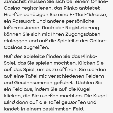
Zunächst müssen Sie sich bei einem Online-
Casino registrieren, das Plinko anbietet.
Hierfür benötigen Sie eine E-Mail-Adresse,
ein Passwort und andere persönliche
Informationen. Nach der Registrierung
können Sie sich mit Ihren Zugangsdaten
einloggen und auf die Spieleite des Online-
Casinos zugreifen.
Auf der Spieleite finden Sie das Plinko-
Spiel, das Sie spielen möchten. Klicken Sie
auf das Spiel, um es zu öffnen. Sie werden
auf eine Tafel mit verschiedenen Feldern
und Gewinnsummen geführt. Wählen Sie
ein Feld aus, indem Sie auf die Kugel
klicken, die Sie werfen möchten. Die Kugel
wird dann auf die Tafel geworfen und
landet in einem bestimmten Feld.