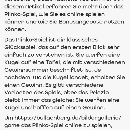
diesem Artikel erfahren Sie mehr über das
Plinko-Spiel, wie Sie es online spielen
können und wie Sie Bonusangebote nutzen
können.
Das Plinko-Spiel ist ein klassisches
Glücksspiel, das auf den ersten Blick sehr
einfach zu verstehen ist. Sie werfen eine
Kugel auf eine Tafel, die mit verschiedenen
Gewinnsummen beschriftet ist. Je
nachdem, wo die Kugel landet, erhalten Sie
einen Gewinn. Es gibt verschiedene
Varianten des Spiels, aber das Prinzip
bleibt immer das gleiche: Sie werfen eine
Kugel und hoffen auf einen Gewinn.
Um https://bullachberg.de/bildergallerie/
game das Plinko-Spiel online zu spielen,