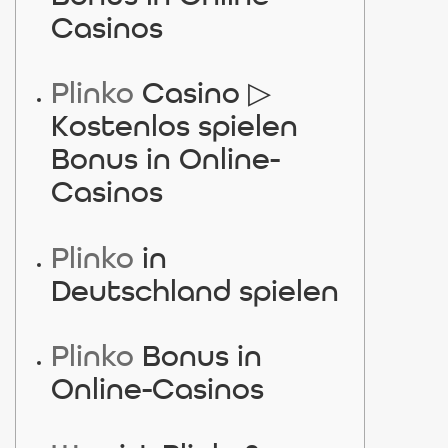
Casinos
Plinko
Casino ▷
Kostenlos spielen
Bonus in Online-
Casinos
Plinko
in
Deutschland spielen
Plinko
Bonus in
Online-Casinos