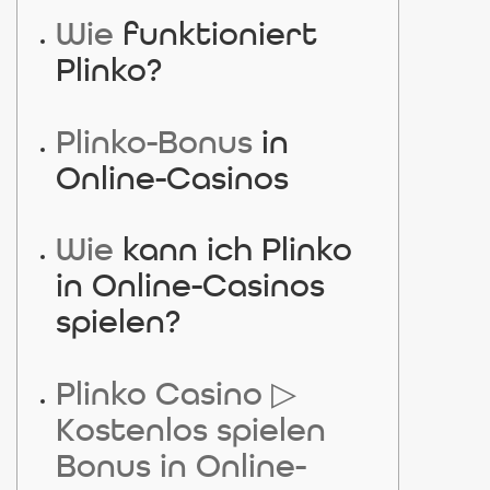
Wie
funktioniert
Plinko?
Plinko-Bonus
in
Online-Casinos
Wie
kann ich Plinko
in Online-Casinos
spielen?
Plinko Casino ▷
Kostenlos spielen
Bonus in Online-