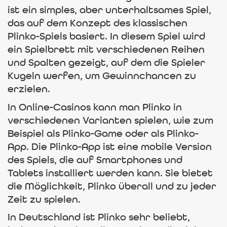
ist ein simples, aber unterhaltsames Spiel,
das auf dem Konzept des klassischen
Plinko-Spiels basiert. In diesem Spiel wird
ein Spielbrett mit verschiedenen Reihen
und Spalten gezeigt, auf dem die Spieler
Kugeln werfen, um Gewinnchancen zu
erzielen.
In Online-Casinos kann man Plinko in
verschiedenen Varianten spielen, wie zum
Beispiel als Plinko-Game oder als Plinko-
App. Die Plinko-App ist eine mobile Version
des Spiels, die auf Smartphones und
Tablets installiert werden kann. Sie bietet
die Möglichkeit, Plinko überall und zu jeder
Zeit zu spielen.
In Deutschland ist Plinko sehr beliebt,