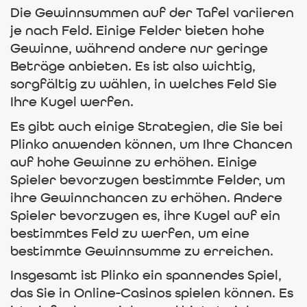
Die Gewinnsummen auf der Tafel variieren
je nach Feld. Einige Felder bieten hohe
Gewinne, während andere nur geringe
Beträge anbieten. Es ist also wichtig,
sorgfältig zu wählen, in welches Feld Sie
Ihre Kugel werfen.
Es gibt auch einige Strategien, die Sie bei
Plinko anwenden können, um Ihre Chancen
auf hohe Gewinne zu erhöhen. Einige
Spieler bevorzugen bestimmte Felder, um
ihre Gewinnchancen zu erhöhen. Andere
Spieler bevorzugen es, ihre Kugel auf ein
bestimmtes Feld zu werfen, um eine
bestimmte Gewinnsumme zu erreichen.
Insgesamt ist Plinko ein spannendes Spiel,
das Sie in Online-Casinos spielen können. Es